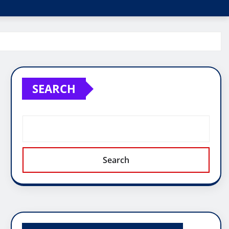
SEARCH
Search