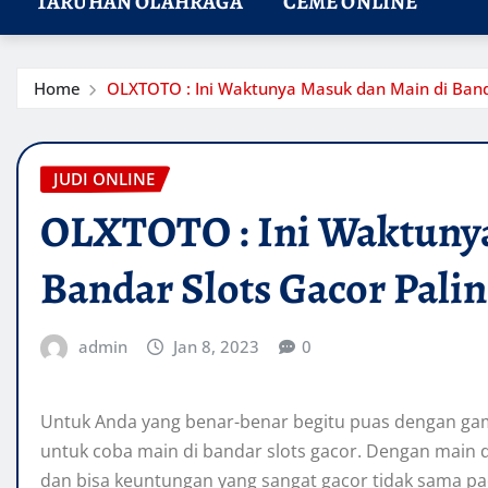
TARUHAN OLAHRAGA
CEME ONLINE
Home
OLXTOTO : Ini Waktunya Masuk dan Main di Banda
JUDI ONLINE
OLXTOTO : Ini Waktunya
Bandar Slots Gacor Pali
admin
Jan 8, 2023
0
Untuk Anda yang benar-benar begitu puas dengan game
untuk coba main di bandar slots gacor. Dengan main di
dan bisa keuntungan yang sangat gacor tidak sama 