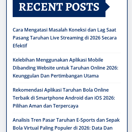
RECENT POSTS
Cara Mengatasi Masalah Koneksi dan Lag Saat
Pasang Taruhan Live Streaming di 2026 Secara
Efektif
Kelebihan Menggunakan Aplikasi Mobile
Dibanding Website untuk Taruhan Online 2026:
Keunggulan Dan Pertimbangan Utama
Rekomendasi Aplikasi Taruhan Bola Online
Terbaik di Smartphone Android dan iOS 2026:
Pilihan Aman dan Terpercaya
Analisis Tren Pasar Taruhan E-Sports dan Sepak
Bola Virtual Paling Populer di 2026: Data Dan