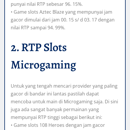
punyai nilai RTP sebesar 96. 15%.
• Game slots Aztec Blaze yang mempunyai jam
gacor dimulai dari jam 00. 15 s/ d 03. 17 dengan
nilai RTP sampai 94. 99%.
2. RTP Slots
Microgaming
Untuk yang tengah mencari provider yang paling
gacor di bandar ini lantas pastilah dapat
mencoba untuk main di Microgaming saja. Di sini
juga ada sangat banyak permainan yang
mempunyai RTP tinggi sebagai berikut ini:
• Game slots 108 Heroes dengan jam gacor