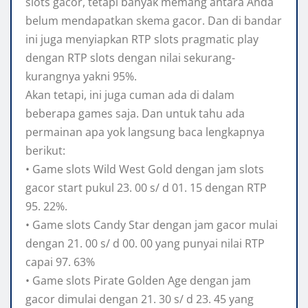
slots gacor, tetapi banyak memang antara Anda
belum mendapatkan skema gacor. Dan di bandar
ini juga menyiapkan RTP slots pragmatic play
dengan RTP slots dengan nilai sekurang-
kurangnya yakni 95%.
Akan tetapi, ini juga cuman ada di dalam
beberapa games saja. Dan untuk tahu ada
permainan apa yok langsung baca lengkapnya
berikut:
• Game slots Wild West Gold dengan jam slots
gacor start pukul 23. 00 s/ d 01. 15 dengan RTP
95. 22%.
• Game slots Candy Star dengan jam gacor mulai
dengan 21. 00 s/ d 00. 00 yang punyai nilai RTP
capai 97. 63%
• Game slots Pirate Golden Age dengan jam
gacor dimulai dengan 21. 30 s/ d 23. 45 yang