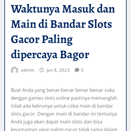
Waktunya Masuk dan
Main di Bandar Slots
Gacor Paling
dipercaya Bagor
admin
Jan 8, 2023
0
Buat Anda yang benar-benar benar-benar suka
dengan games slots online pastinya memanglah
tidak ada kelirunya untuk coba main di bandar
slots gacor. Dengan main di bandar ini tentunya
Anda juga akan dapat main slots dan bisa
keuntungan yang paling gacor tidak sama dalam