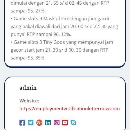
dimulai dengan 21. 55 s/ d 02. 45 dengan RTP
sampai 95. 27%.
• Game slots 9 Mask of Fire dengan jam gacor
yang bakal diawali dari jam 20. 00 s/ d 22. 30 yang
punyai RTP sampai 96. 12%.
• Game slots 3 Tiny Gods yang mempunyai jam
gacor start jam 21. 30 s/ d 00. 30 dengan RTP
sampai 95. 35%.
admin
Website:
https://employmentverificationletternow.com