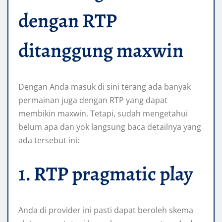
dengan RTP
ditanggung maxwin
Dengan Anda masuk di sini terang ada banyak
permainan juga dengan RTP yang dapat
membikin maxwin. Tetapi, sudah mengetahui
belum apa dan yok langsung baca detailnya yang
ada tersebut ini:
1. RTP pragmatic play
Anda di provider ini pasti dapat beroleh skema