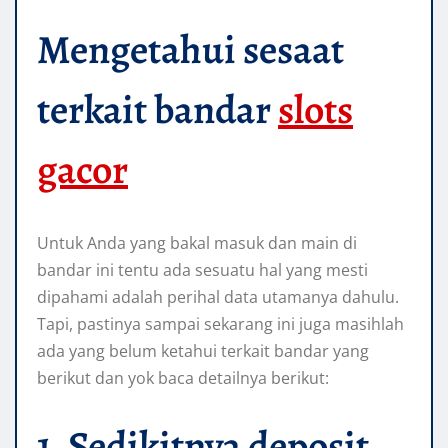
Mengetahui sesaat
terkait bandar
slots
gacor
Untuk Anda yang bakal masuk dan main di
bandar ini tentu ada sesuatu hal yang mesti
dipahami adalah perihal data utamanya dahulu.
Tapi, pastinya sampai sekarang ini juga masihlah
ada yang belum ketahui terkait bandar yang
berikut dan yok baca detailnya berikut:
1. Sedikitnya deposit