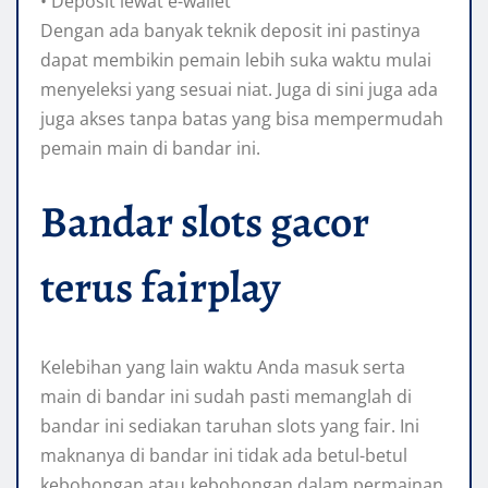
• Deposit lewat e-wallet
Dengan ada banyak teknik deposit ini pastinya
dapat membikin pemain lebih suka waktu mulai
menyeleksi yang sesuai niat. Juga di sini juga ada
juga akses tanpa batas yang bisa mempermudah
pemain main di bandar ini.
Bandar slots gacor
terus fairplay
Kelebihan yang lain waktu Anda masuk serta
main di bandar ini sudah pasti memanglah di
bandar ini sediakan taruhan slots yang fair. Ini
maknanya di bandar ini tidak ada betul-betul
kebohongan atau kebohongan dalam permainan