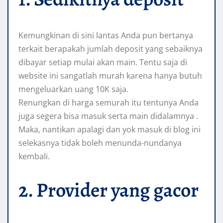
Kemungkinan di sini lantas Anda pun bertanya
terkait berapakah jumlah deposit yang sebaiknya
dibayar setiap mulai akan main. Tentu saja di
website ini sangatlah murah karena hanya butuh
mengeluarkan uang 10K saja.
Renungkan di harga semurah itu tentunya Anda
juga segera bisa masuk serta main didalamnya .
Maka, nantikan apalagi dan yok masuk di blog ini
selekasnya tidak boleh menunda-nundanya
kembali.
2. Provider yang gacor