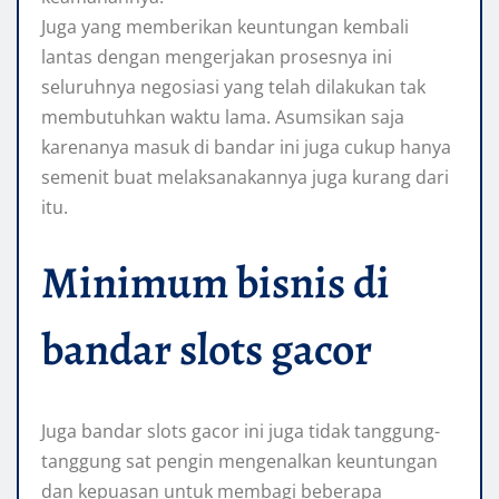
Juga yang memberikan keuntungan kembali
lantas dengan mengerjakan prosesnya ini
seluruhnya negosiasi yang telah dilakukan tak
membutuhkan waktu lama. Asumsikan saja
karenanya masuk di bandar ini juga cukup hanya
semenit buat melaksanakannya juga kurang dari
itu.
Minimum bisnis di
bandar slots gacor
Juga bandar slots gacor ini juga tidak tanggung-
tanggung sat pengin mengenalkan keuntungan
dan kepuasan untuk membagi beberapa