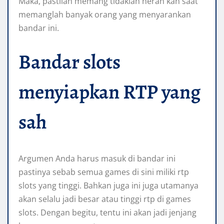
Maka, pastilah memang tidaklah heran kan saat
memanglah banyak orang yang menyarankan
bandar ini.
Bandar slots
menyiapkan RTP yang
sah
Argumen Anda harus masuk di bandar ini
pastinya sebab semua games di sini miliki rtp
slots yang tinggi. Bahkan juga ini juga utamanya
akan selalu jadi besar atau tinggi rtp di games
slots. Dengan begitu, tentu ini akan jadi jenjang