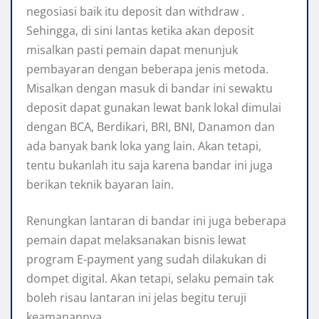
negosiasi baik itu deposit dan withdraw .
Sehingga, di sini lantas ketika akan deposit
misalkan pasti pemain dapat menunjuk
pembayaran dengan beberapa jenis metoda.
Misalkan dengan masuk di bandar ini sewaktu
deposit dapat gunakan lewat bank lokal dimulai
dengan BCA, Berdikari, BRI, BNI, Danamon dan
ada banyak bank loka yang lain. Akan tetapi,
tentu bukanlah itu saja karena bandar ini juga
berikan teknik bayaran lain.
Renungkan lantaran di bandar ini juga beberapa
pemain dapat melaksanakan bisnis lewat
program E-payment yang sudah dilakukan di
dompet digital. Akan tetapi, selaku pemain tak
boleh risau lantaran ini jelas begitu teruji
keamanannya.