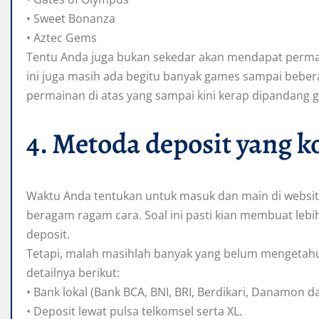
• Sweet Bonanza
• Aztec Gems
Tentu Anda juga bukan sekedar akan mendapat permain
ini juga masih ada begitu banyak games sampai beber
permainan di atas yang sampai kini kerap dipandang 
4. Metoda deposit yang 
Waktu Anda tentukan untuk masuk dan main di website
beragam ragam cara. Soal ini pasti kian membuat leb
deposit.
Tetapi, malah masihlah banyak yang belum mengetahui
detailnya berikut:
• Bank lokal (Bank BCA, BNI, BRI, Berdikari, Danamon d
• Deposit lewat pulsa telkomsel serta XL.