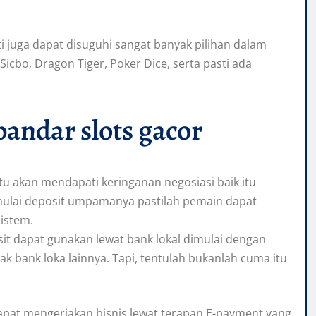
i juga dapat disuguhi sangat banyak pilihan dalam
icbo, Dragon Tiger, Poker Dice, serta pasti ada
bandar slots gacor
u akan mendapati keringanan negosiasi baik itu
u mulai deposit umpamanya pastilah pemain dapat
istem.
t dapat gunakan lewat bank lokal dimulai dengan
k bank loka lainnya. Tapi, tentulah bukanlah cuma itu
apat mengerjakan bisnis lewat terapan E-payment yang