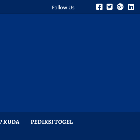
Follow Us
P KUDA
PEDIKSI TOGEL