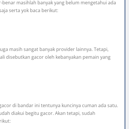
nar-benar masihlah banyak yang belum mengetahui ada
saja serta yok baca berikut:
juga masih sangat banyak provider lainnya. Tetapi,
ali disebutkan gacor oleh kebanyakan pemain yang
acor di bandar ini tentunya kuncinya cuman ada satu.
ah diakui begitu gacor. Akan tetapi, sudah
ikut: