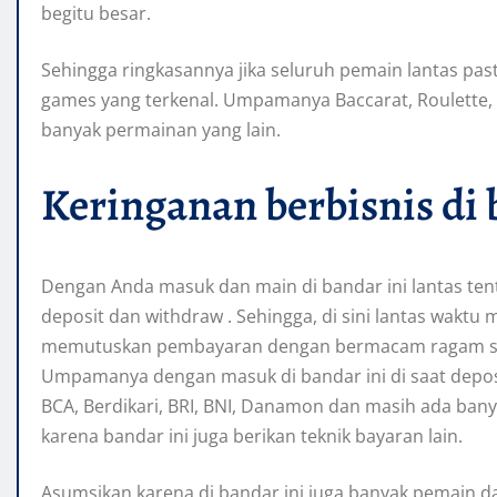
begitu besar.
Sehingga ringkasannya jika seluruh pemain lantas past
games yang terkenal. Umpamanya Baccarat, Roulette, S
banyak permainan yang lain.
Keringanan berbisnis di 
Dengan Anda masuk dan main di bandar ini lantas tent
deposit dan withdraw . Sehingga, di sini lantas wakt
memutuskan pembayaran dengan bermacam ragam s
Umpamanya dengan masuk di bandar ini di saat deposi
BCA, Berdikari, BRI, BNI, Danamon dan masih ada banya
karena bandar ini juga berikan teknik bayaran lain.
Asumsikan karena di bandar ini juga banyak pemain d