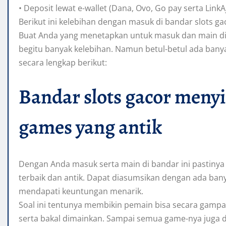
• Deposit lewat e-wallet (Dana, Ovo, Go pay serta LinkAj
Berikut ini kelebihan dengan masuk di bandar slots ga
Buat Anda yang menetapkan untuk masuk dan main di 
begitu banyak kelebihan. Namun betul-betul ada bany
secara lengkap berikut:
Bandar slots gacor meny
games yang antik
Dengan Anda masuk serta main di bandar ini pastinya
terbaik dan antik. Dapat diasumsikan dengan ada ba
mendapati keuntungan menarik.
Soal ini tentunya membikin pemain bisa secara ga
serta bakal dimainkan. Sampai semua game-nya juga 