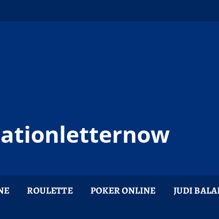
ationletternow
NE
ROULETTE
POKER ONLINE
JUDI BALA