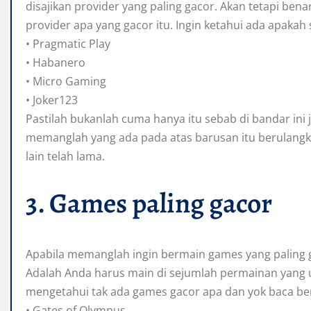
disajikan provider yang paling gacor. Akan tetapi be
provider apa yang gacor itu. Ingin ketahui ada apakah 
• Pragmatic Play
• Habanero
• Micro Gaming
• Joker123
Pastilah bukanlah cuma hanya itu sebab di bandar ini 
memanglah yang ada pada atas barusan itu berulangk
lain telah lama.
3. Games paling gacor
Apabila memanglah ingin bermain games yang paling g
Adalah Anda harus main di sejumlah permainan yang ud
mengetahui tak ada games gacor apa dan yok baca ber
• Gates of Olympus