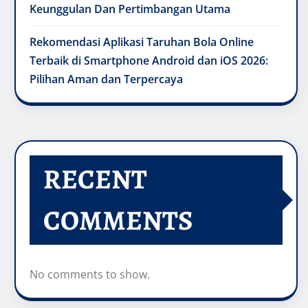
Keunggulan Dan Pertimbangan Utama
Rekomendasi Aplikasi Taruhan Bola Online
Terbaik di Smartphone Android dan iOS 2026:
Pilihan Aman dan Terpercaya
RECENT
COMMENTS
No comments to show.