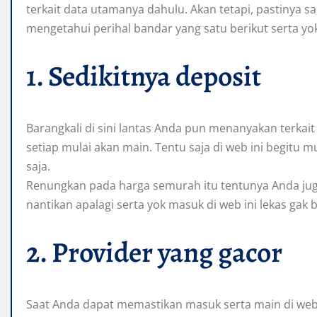
terkait data utamanya dahulu. Akan tetapi, pastinya 
mengetahui perihal bandar yang satu berikut serta yok
1. Sedikitnya deposit
Barangkali di sini lantas Anda pun menanyakan terkai
setiap mulai akan main. Tentu saja di web ini begitu
saja.
Renungkan pada harga semurah itu tentunya Anda jug
nantikan apalagi serta yok masuk di web ini lekas ga
2. Provider yang gacor
Saat Anda dapat memastikan masuk serta main di websit