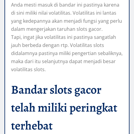
Anda mesti masuk di bandar ini pastinya karena
di sini miliki nilai volatilitas. Volatilitas ini lantas
yang kedepannya akan menjadi fungsi yang perlu
dalam mengerjakan taruhan slots gacor.
Tapi, ingat jika volatilitas ini pastinya sangatlah
jauh berbeda dengan rtp. Volatilitas slots
didalamnya pastinya miliki pengertian sebaliknya,
maka dari itu selanjutnya dapat menjadi besar
volatilitas slots.
Bandar slots gacor
telah miliki peringkat
terhebat