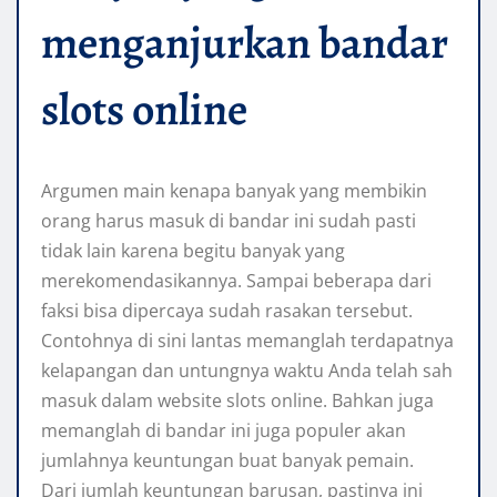
menganjurkan bandar
slots online
Argumen main kenapa banyak yang membikin
orang harus masuk di bandar ini sudah pasti
tidak lain karena begitu banyak yang
merekomendasikannya. Sampai beberapa dari
faksi bisa dipercaya sudah rasakan tersebut.
Contohnya di sini lantas memanglah terdapatnya
kelapangan dan untungnya waktu Anda telah sah
masuk dalam website slots online. Bahkan juga
memanglah di bandar ini juga populer akan
jumlahnya keuntungan buat banyak pemain.
Dari jumlah keuntungan barusan, pastinya ini