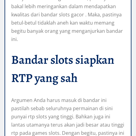
bakal lebih meringankan dalam mendapatkan
kwalitas dari bandar slots gacor . Maka, pastinya
betul-betul tidaklah aneh kan waktu memang
begitu banyak orang yang menganjurkan bandar
ini.
Bandar slots siapkan
RTP yang sah
Argumen Anda harus masuk di bandar ini
pastilah sebab seluruhnya permainan di sini
punyai rtp slots yang tinggi. Bahkan juga ini
lantas utamanya terus akan jadi besar atau tinggi
rtp pada games slots. Dengan begitu, pastinya ini