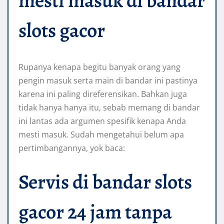
mesti masuk di bandar
slots gacor
Rupanya kenapa begitu banyak orang yang
pengin masuk serta main di bandar ini pastinya
karena ini paling direferensikan. Bahkan juga
tidak hanya hanya itu, sebab memang di bandar
ini lantas ada argumen spesifik kenapa Anda
mesti masuk. Sudah mengetahui belum apa
pertimbangannya, yok baca:
Servis di bandar slots
gacor 24 jam tanpa