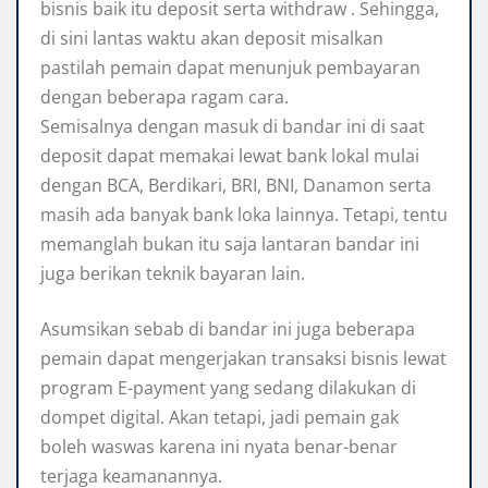
bisnis baik itu deposit serta withdraw . Sehingga,
di sini lantas waktu akan deposit misalkan
pastilah pemain dapat menunjuk pembayaran
dengan beberapa ragam cara.
Semisalnya dengan masuk di bandar ini di saat
deposit dapat memakai lewat bank lokal mulai
dengan BCA, Berdikari, BRI, BNI, Danamon serta
masih ada banyak bank loka lainnya. Tetapi, tentu
memanglah bukan itu saja lantaran bandar ini
juga berikan teknik bayaran lain.
Asumsikan sebab di bandar ini juga beberapa
pemain dapat mengerjakan transaksi bisnis lewat
program E-payment yang sedang dilakukan di
dompet digital. Akan tetapi, jadi pemain gak
boleh waswas karena ini nyata benar-benar
terjaga keamanannya.