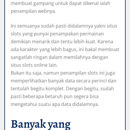
membuat gampang untuk dapat dikenal ialah
penampilan webnya.
Ini semuanya sudah pasti didalamnya yakni situs
slots yang punyai penampakan permainan
demikian menarik dan tentu lebih kuat. Karena
ada karakter yang lebih bagus, ini bakal membuat
sangatlah ringan dalam memilahnya dengan
situs slots online lain.
Bukan itu saja, namun penampilan slots ini juga
memperlihatkan banyak data secara perinci dan
tentulah begitu komplet. Dengan begitu, sudah
pasti beberapa betaruh pun segera bisa
mengetahui suatu apa data didalamnya.
Banyak yang