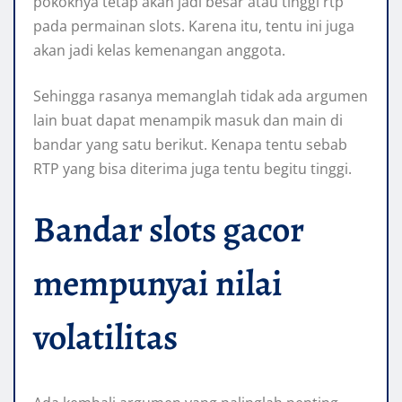
pokoknya tetap akan jadi besar atau tinggi rtp
pada permainan slots. Karena itu, tentu ini juga
akan jadi kelas kemenangan anggota.
Sehingga rasanya memanglah tidak ada argumen
lain buat dapat menampik masuk dan main di
bandar yang satu berikut. Kenapa tentu sebab
RTP yang bisa diterima juga tentu begitu tinggi.
Bandar slots gacor
mempunyai nilai
volatilitas