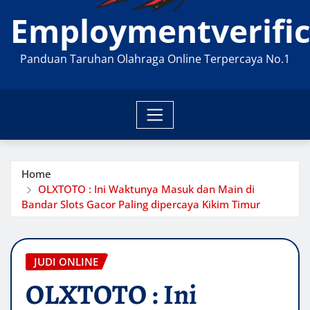
Employmentverific
Panduan Taruhan Olahraga Online Terpercaya No.1
Home
OLXTOTO : Ini Waktunya Masuk dan Main di
Bandar Slots Gacor Paling dipercaya Kikim Timur
JUDI ONLINE
OLXTOTO : Ini