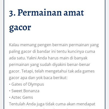
3. Permainan amat
gacor
Kalau memang pengen bermain permainan yang
paling gacor di bandar ini tentu kuncinya cuma
ada satu. Yakni Anda harus main di banyak
permainan yang sudah diyakini benar-benar
gacor. Tetapi, telah mengetahui tak ada games
gacor apa dan yok baca berikut:
• Gates of Olympus
• Sweet Bonanza
• Aztec Gems
Tentulah Anda juga tidak cuma akan mendapat