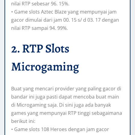
nilai RTP sebesar 96. 15%.
• Game slots Aztec Blaze yang mempunyai jam
gacor dimulai dari jam 00. 15 s/ d 03. 17 dengan
nilai RTP sampai 94. 99%.
2. RTP Slots
Microgaming
Buat yang mencari provider yang paling gacor di
bandar ini juga pasti dapat mencoba buat main
di Microgaming saja. Di sini juga ada banyak
games yang mempunyai RTP tinggi sebagaimana
berikut ini:
• Game slots 108 Heroes dengan jam gacor