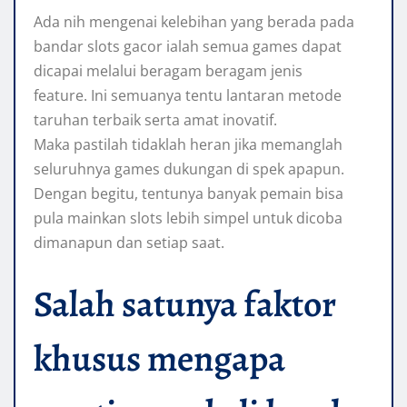
Ada nih mengenai kelebihan yang berada pada
bandar slots gacor ialah semua games dapat
dicapai melalui beragam beragam jenis
feature. Ini semuanya tentu lantaran metode
taruhan terbaik serta amat inovatif.
Maka pastilah tidaklah heran jika memanglah
seluruhnya games dukungan di spek apapun.
Dengan begitu, tentunya banyak pemain bisa
pula mainkan slots lebih simpel untuk dicoba
dimanapun dan setiap saat.
Salah satunya faktor
khusus mengapa