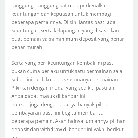
tanggung- tanggung sat mau perkenalkan
keuntungan dan kepuasan untuk membagi
beberapa pemainnya. Di sini lantas pasti ada
keuntungan serta kelapangan yang dikasihkan
buat pemain yakni minimum deposit yang benar-
benar murah.
Serta yang beri keuntungan kembali ini pasti
bukan cuma berlaku untuk satu permainan saja
sebab ini berlaku untuk semuanya permainan.
Pikirkan dengan modal yang sedikit, pastilah
Anda dapat masuk di bandar ini.
Bahkan juga dengan adanya banyak pilihan
pembayaran pasti ini begitu membantu
beberapa pemain. Akan halnya jumlahnya pilihan
deposit dan withdraw di bandar ini yakni berikut
ini: