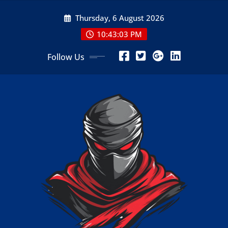
Skip
Thursday, 6 August 2026
to
content
10:43:04 PM
Follow Us