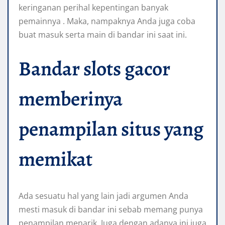
keringanan perihal kepentingan banyak
pemainnya . Maka, nampaknya Anda juga coba
buat masuk serta main di bandar ini saat ini.
Bandar slots gacor
memberinya
penampilan situs yang
memikat
Ada sesuatu hal yang lain jadi argumen Anda
mesti masuk di bandar ini sebab memang punya
penampilan menarik. Juga dengan adanya ini juga