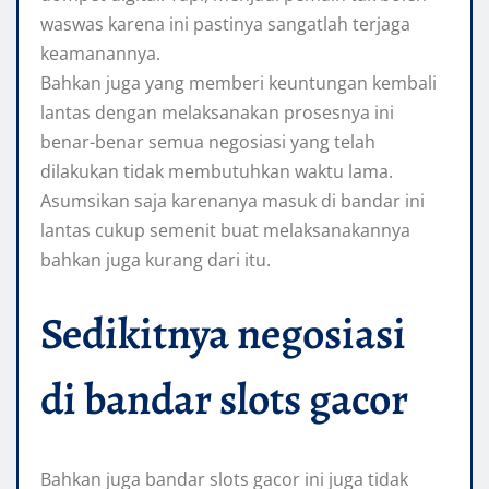
waswas karena ini pastinya sangatlah terjaga
keamanannya.
Bahkan juga yang memberi keuntungan kembali
lantas dengan melaksanakan prosesnya ini
benar-benar semua negosiasi yang telah
dilakukan tidak membutuhkan waktu lama.
Asumsikan saja karenanya masuk di bandar ini
lantas cukup semenit buat melaksanakannya
bahkan juga kurang dari itu.
Sedikitnya negosiasi
di bandar slots gacor
Bahkan juga bandar slots gacor ini juga tidak