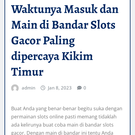
Waktunya Masuk dan
Main di Bandar Slots
Gacor Paling
dipercaya Kikim
Timur
admin
Jan 8, 2023
0
Buat Anda yang benar-benar begitu suka dengan
permainan slots online pasti memang tidaklah
ada kelirunya buat coba main di bandar slots
gacor. Dengan main di bandar ini tentu Anda