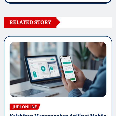
RELATED STORY
JUDI ONLINE