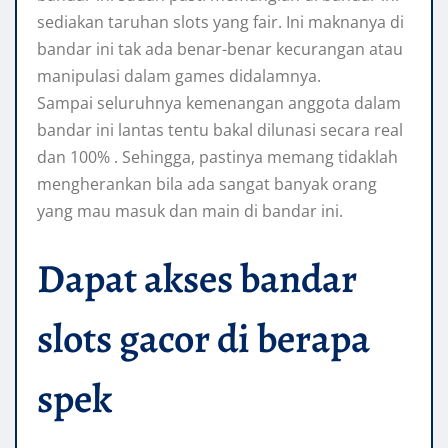
sediakan taruhan slots yang fair. Ini maknanya di
bandar ini tak ada benar-benar kecurangan atau
manipulasi dalam games didalamnya.
Sampai seluruhnya kemenangan anggota dalam
bandar ini lantas tentu bakal dilunasi secara real
dan 100% . Sehingga, pastinya memang tidaklah
mengherankan bila ada sangat banyak orang
yang mau masuk dan main di bandar ini.
Dapat akses bandar
slots gacor di berapa
spek