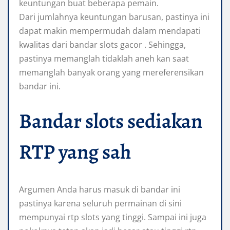
keuntungan buat beberapa pemain.
Dari jumlahnya keuntungan barusan, pastinya ini
dapat makin mempermudah dalam mendapati
kwalitas dari bandar slots gacor . Sehingga,
pastinya memanglah tidaklah aneh kan saat
memanglah banyak orang yang mereferensikan
bandar ini.
Bandar slots sediakan
RTP yang sah
Argumen Anda harus masuk di bandar ini
pastinya karena seluruh permainan di sini
mempunyai rtp slots yang tinggi. Sampai ini juga