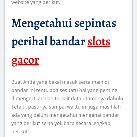
website yang berikut.
Mengetahui sepintas
perihal bandar
slots
gacor
Buat Anda yang bakal masuk serta main di
bandar ini tentu ada sesuatu hal yang penting
dimengerti adalah terkait data utamanya dahulu.
Tetapi, pastinya sampai waktu ini juga masihlah
ada yang belum mengetahui mengenai bandar
yang berikut serta yok baca secara lengkap
berikut: