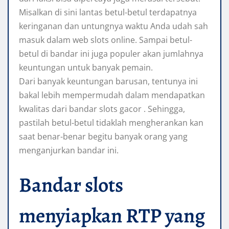
Misalkan di sini lantas betul-betul terdapatnya
keringanan dan untungnya waktu Anda udah sah
masuk dalam web slots online. Sampai betul-
betul di bandar ini juga populer akan jumlahnya
keuntungan untuk banyak pemain.
Dari banyak keuntungan barusan, tentunya ini
bakal lebih mempermudah dalam mendapatkan
kwalitas dari bandar slots gacor . Sehingga,
pastilah betul-betul tidaklah mengherankan kan
saat benar-benar begitu banyak orang yang
menganjurkan bandar ini.
Bandar slots
menyiapkan RTP yang