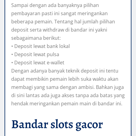
Sampai dengan ada banyaknya pilihan
pembayaran pasti ini sangat meringankan
beberapa pemain. Tentang hal jumlah pilihan
deposit serta withdraw di bandar ini yakni
sebagaimana berikut:
• Deposit lewat bank lokal
• Deposit lewat pulsa
• Deposit lewat e-wallet
Dengan adanya banyak teknik deposit ini tentu
dapat membikin pemain lebih suka waktu akan
membagi yang sama dengan ambisi. Bahkan juga
di sini lantas ada juga akses tanpa ada batas yang
hendak meringankan pemain main di bandar ini.
Bandar slots gacor