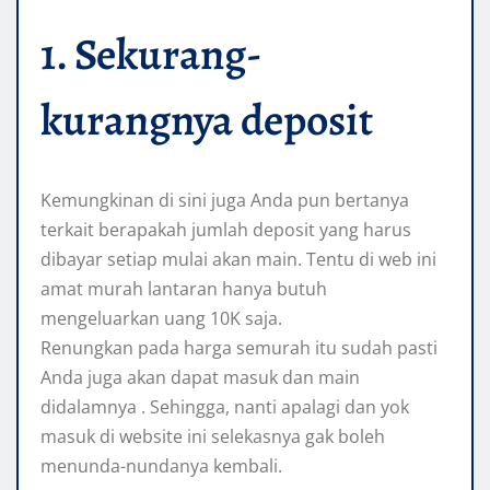
1. Sekurang-
kurangnya deposit
Kemungkinan di sini juga Anda pun bertanya
terkait berapakah jumlah deposit yang harus
dibayar setiap mulai akan main. Tentu di web ini
amat murah lantaran hanya butuh
mengeluarkan uang 10K saja.
Renungkan pada harga semurah itu sudah pasti
Anda juga akan dapat masuk dan main
didalamnya . Sehingga, nanti apalagi dan yok
masuk di website ini selekasnya gak boleh
menunda-nundanya kembali.