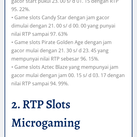
gacor start pukul 23. 00 s/ d 01. 15 dengan RTP
95. 22%.
• Game slots Candy Star dengan jam gacor
dimulai dengan 21. 00 s/ d 00. 00 yang punyai
nilai RTP sampai 97. 63%
• Game slots Pirate Golden Age dengan jam
gacor mulai dengan 21. 30 s/ d 23. 45 yang
mempunyai nilai RTP sebesar 96. 15%.
• Game slots Aztec Blaze yang mempunyai jam
gacor mulai dengan jam 00. 15 s/ d 03. 17 dengan
nilai RTP sampai 94. 99%.
2. RTP Slots
Microgaming