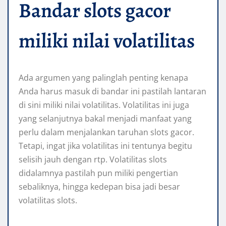
Bandar slots gacor
miliki nilai volatilitas
Ada argumen yang palinglah penting kenapa
Anda harus masuk di bandar ini pastilah lantaran
di sini miliki nilai volatilitas. Volatilitas ini juga
yang selanjutnya bakal menjadi manfaat yang
perlu dalam menjalankan taruhan slots gacor.
Tetapi, ingat jika volatilitas ini tentunya begitu
selisih jauh dengan rtp. Volatilitas slots
didalamnya pastilah pun miliki pengertian
sebaliknya, hingga kedepan bisa jadi besar
volatilitas slots.