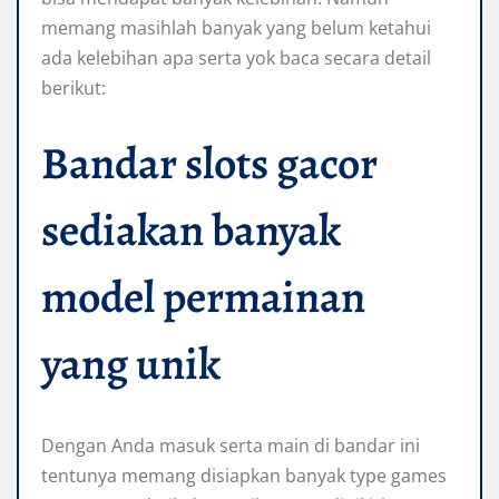
memang masihlah banyak yang belum ketahui
ada kelebihan apa serta yok baca secara detail
berikut:
Bandar slots gacor
sediakan banyak
model permainan
yang unik
Dengan Anda masuk serta main di bandar ini
tentunya memang disiapkan banyak type games