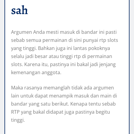
sah
Argumen Anda mesti masuk di bandar ini pasti
sebab semua permainan di sini punyai rtp slots
yang tinggi. Bahkan juga ini lantas pokoknya
selalu jadi besar atau tinggi rtp di permainan
slots. Karena itu, pastinya ini bakal jadi jenjang
kemenangan anggota.
Maka rasanya memanglah tidak ada argumen
lain untuk dapat menampik masuk dan main di
bandar yang satu berikut. Kenapa tentu sebab
RTP yang bakal didapat juga pastinya begitu
tinggi.