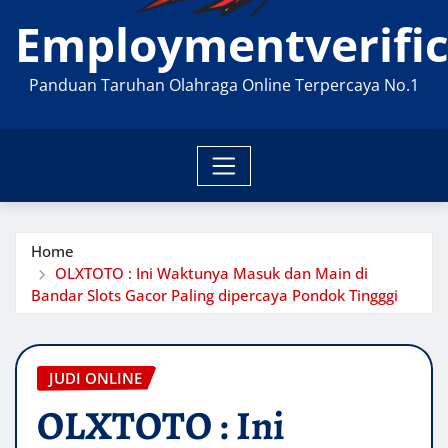
Employmentverific
Panduan Taruhan Olahraga Online Terpercaya No.1
Home
OLXTOTO : Ini Waktunya Masuk dan Main di
Bandar Slots Gacor Paling dipercaya Pondok Tingggi
JUDI ONLINE
OLXTOTO : Ini