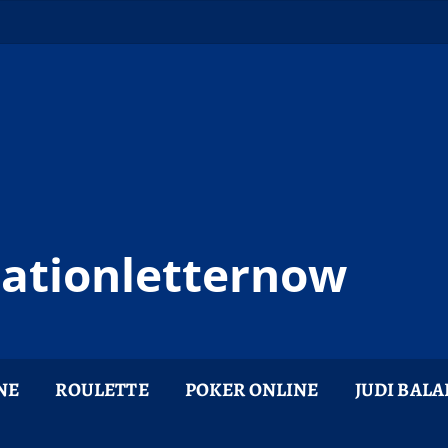
ationletternow
NE
ROULETTE
POKER ONLINE
JUDI BALA