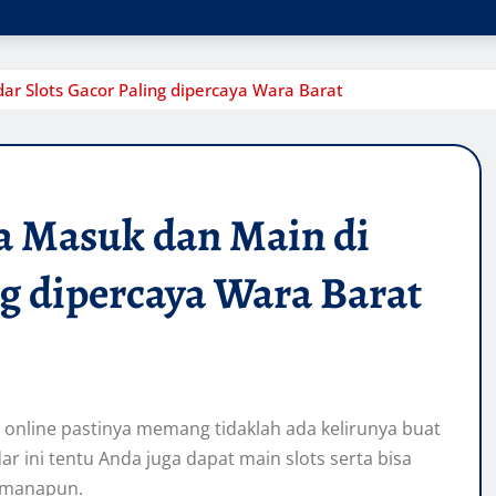
r Slots Gacor Paling dipercaya Wara Barat
 Masuk dan Main di
ng dipercaya Wara Barat
online pastinya memang tidaklah ada kelirunya buat
r ini tentu Anda juga dapat main slots serta bisa
 manapun.