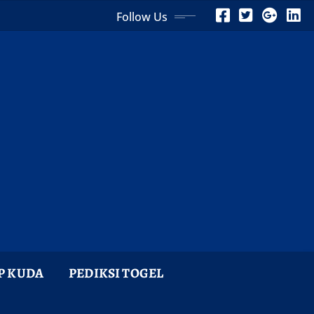
Follow Us
P KUDA
PEDIKSI TOGEL