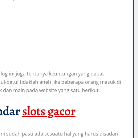
blog ini juga tentunya keuntungan yang dapat
ul-betul tidaklah aneh jika beberapa orang masuk di
uk dan main pada website yang satu berikut.
andar
slots gacor
i sudah pasti ada sesuatu hal yang harus disadari