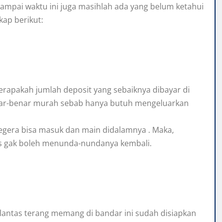
ampai waktu ini juga masihlah ada yang belum ketahui
kap berikut:
berapakah jumlah deposit yang sebaiknya dibayar di
benar-benar murah sebab hanya butuh mengeluarkan
egera bisa masuk dan main didalamnya . Maka,
kas gak boleh menunda-nundanya kembali.
i lantas terang memang di bandar ini sudah disiapkan