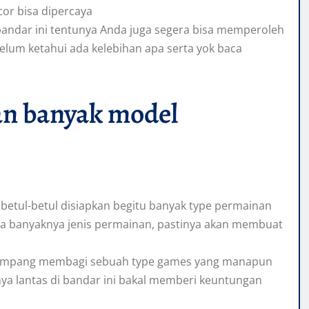
cor bisa dipercaya
bandar ini tentunya Anda juga segera bisa memperoleh
um ketahui ada kelebihan apa serta yok baca
kan banyak model
betul-betul disiapkan begitu banyak type permainan
ada banyaknya jenis permainan, pastinya akan membuat
 gampang membagi sebuah type games yang manapun
ya lantas di bandar ini bakal memberi keuntungan