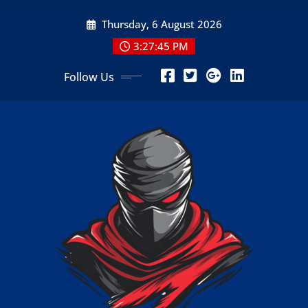
Skip
Thursday, 6 August 2026
to
content
3:27:46 PM
Follow Us