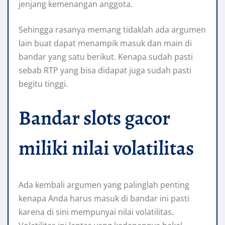
jenjang kemenangan anggota.
Sehingga rasanya memang tidaklah ada argumen
lain buat dapat menampik masuk dan main di
bandar yang satu berikut. Kenapa sudah pasti
sebab RTP yang bisa didapat juga sudah pasti
begitu tinggi.
Bandar slots gacor
miliki nilai volatilitas
Ada kembali argumen yang palinglah penting
kenapa Anda harus masuk di bandar ini pasti
karena di sini mempunyai nilai volatilitas.