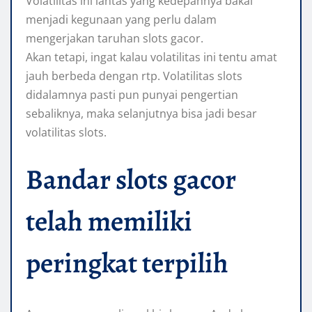
Volatilitas ini lantas yang kedepannya bakal
menjadi kegunaan yang perlu dalam
mengerjakan taruhan slots gacor.
Akan tetapi, ingat kalau volatilitas ini tentu amat
jauh berbeda dengan rtp. Volatilitas slots
didalamnya pasti pun punyai pengertian
sebaliknya, maka selanjutnya bisa jadi besar
volatilitas slots.
Bandar slots gacor
telah memiliki
peringkat terpilih