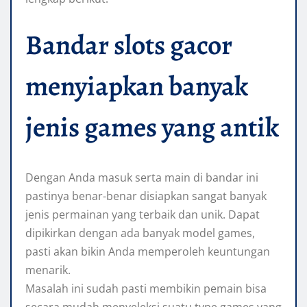
Bandar slots gacor
menyiapkan banyak
jenis games yang antik
Dengan Anda masuk serta main di bandar ini
pastinya benar-benar disiapkan sangat banyak
jenis permainan yang terbaik dan unik. Dapat
dipikirkan dengan ada banyak model games,
pasti akan bikin Anda memperoleh keuntungan
menarik.
Masalah ini sudah pasti membikin pemain bisa
secara mudah menyeleksi suatu type games yang