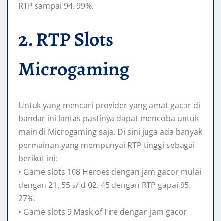
RTP sampai 94. 99%.
2. RTP Slots
Microgaming
Untuk yang mencari provider yang amat gacor di
bandar ini lantas pastinya dapat mencoba untuk
main di Microgaming saja. Di sini juga ada banyak
permainan yang mempunyai RTP tinggi sebagai
berikut ini:
• Game slots 108 Heroes dengan jam gacor mulai
dengan 21. 55 s/ d 02. 45 dengan RTP gapai 95.
27%.
• Game slots 9 Mask of Fire dengan jam gacor