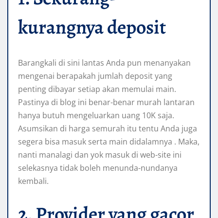
kurangnya deposit
Barangkali di sini lantas Anda pun menanyakan
mengenai berapakah jumlah deposit yang
penting dibayar setiap akan memulai main.
Pastinya di blog ini benar-benar murah lantaran
hanya butuh mengeluarkan uang 10K saja.
Asumsikan di harga semurah itu tentu Anda juga
segera bisa masuk serta main didalamnya . Maka,
nanti manalagi dan yok masuk di web-site ini
selekasnya tidak boleh menunda-nundanya
kembali.
2. Provider yang gacor