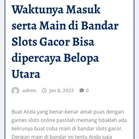
Waktunya Masuk
serta Main di Bandar
Slots Gacor Bisa
dipercaya Belopa
Utara
admin
Jan 8, 2023
0
Buat Anda yang benar-benar amat puas dengan
games slots online pastilah memang tidaklah ada
kelirunya buat coba main di bandar slots gacor.
Dengan main di bandar ini tentu Anda juga