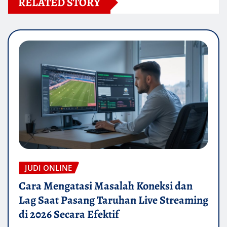
RELATED STORY
JUDI ONLINE
Cara Mengatasi Masalah Koneksi dan
Lag Saat Pasang Taruhan Live Streaming
di 2026 Secara Efektif