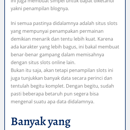
ini juga membuat simpel untuk dapat diketahui
yakni penampilan blognya.
Ini semua pastinya didalamnya adalah situs slots
yang mempunyai penampakan permainan
demikian menarik dan tentu lebih kuat. Karena
ada karakter yang lebih bagus, ini bakal membuat
benar-benar gampang dalam memisahnya
dengan situs slots online lain.
Bukan itu saja, akan tetapi penampilan slots ini
juga tunjukkan banyak data secara perinci dan
tentulah begitu komplet. Dengan begitu, sudah
pasti beberapa betaruh pun segera bisa
mengenal suatu apa data didalamnya.
Banyak yang