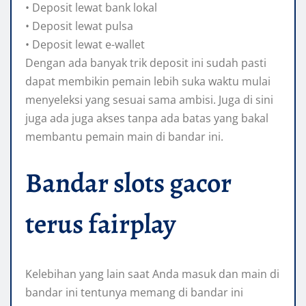
• Deposit lewat bank lokal
• Deposit lewat pulsa
• Deposit lewat e-wallet
Dengan ada banyak trik deposit ini sudah pasti
dapat membikin pemain lebih suka waktu mulai
menyeleksi yang sesuai sama ambisi. Juga di sini
juga ada juga akses tanpa ada batas yang bakal
membantu pemain main di bandar ini.
Bandar slots gacor
terus fairplay
Kelebihan yang lain saat Anda masuk dan main di
bandar ini tentunya memang di bandar ini