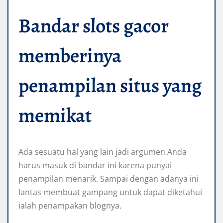
Bandar slots gacor
memberinya
penampilan situs yang
memikat
Ada sesuatu hal yang lain jadi argumen Anda
harus masuk di bandar ini karena punyai
penampilan menarik. Sampai dengan adanya ini
lantas membuat gampang untuk dapat diketahui
ialah penampakan blognya.