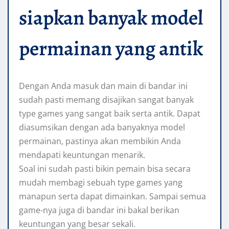
siapkan banyak model
permainan yang antik
Dengan Anda masuk dan main di bandar ini
sudah pasti memang disajikan sangat banyak
type games yang sangat baik serta antik. Dapat
diasumsikan dengan ada banyaknya model
permainan, pastinya akan membikin Anda
mendapati keuntungan menarik.
Soal ini sudah pasti bikin pemain bisa secara
mudah membagi sebuah type games yang
manapun serta dapat dimainkan. Sampai semua
game-nya juga di bandar ini bakal berikan
keuntungan yang besar sekali.