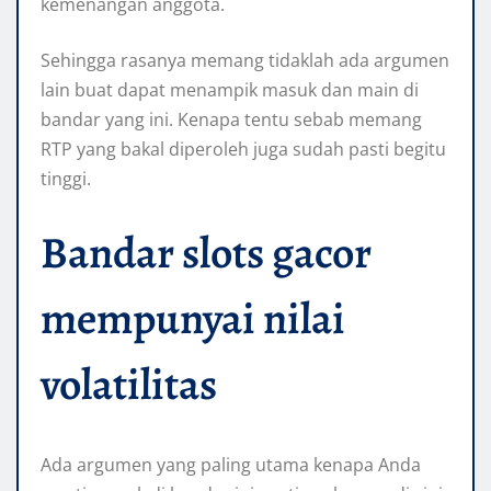
kemenangan anggota.
Sehingga rasanya memang tidaklah ada argumen
lain buat dapat menampik masuk dan main di
bandar yang ini. Kenapa tentu sebab memang
RTP yang bakal diperoleh juga sudah pasti begitu
tinggi.
Bandar slots gacor
mempunyai nilai
volatilitas
Ada argumen yang paling utama kenapa Anda