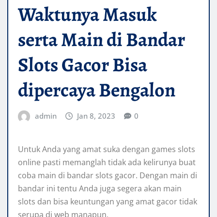
Waktunya Masuk
serta Main di Bandar
Slots Gacor Bisa
dipercaya Bengalon
admin
Jan 8, 2023
0
Untuk Anda yang amat suka dengan games slots
online pasti memanglah tidak ada kelirunya buat
coba main di bandar slots gacor. Dengan main di
bandar ini tentu Anda juga segera akan main
slots dan bisa keuntungan yang amat gacor tidak
serupa di web manapun.