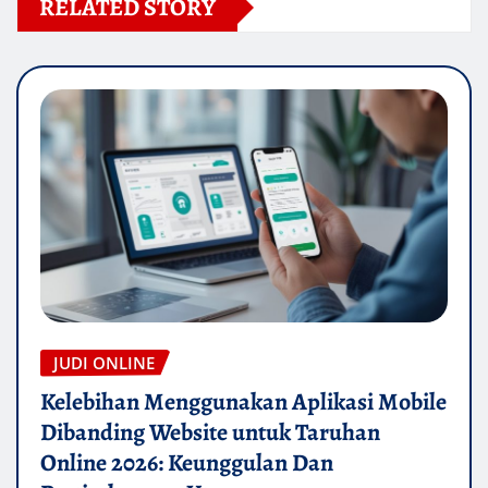
RELATED STORY
JUDI ONLINE
Kelebihan Menggunakan Aplikasi Mobile
Dibanding Website untuk Taruhan
Online 2026: Keunggulan Dan