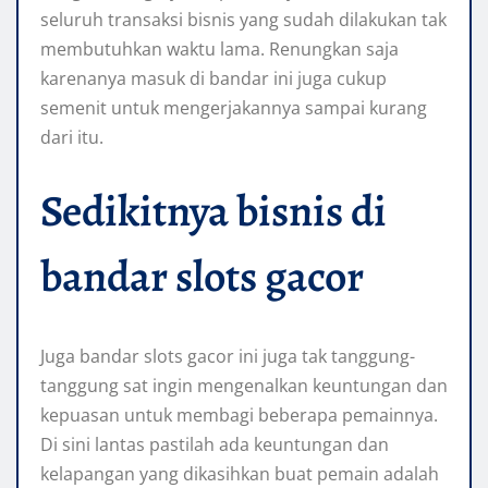
seluruh transaksi bisnis yang sudah dilakukan tak
membutuhkan waktu lama. Renungkan saja
karenanya masuk di bandar ini juga cukup
semenit untuk mengerjakannya sampai kurang
dari itu.
Sedikitnya bisnis di
bandar slots gacor
Juga bandar slots gacor ini juga tak tanggung-
tanggung sat ingin mengenalkan keuntungan dan
kepuasan untuk membagi beberapa pemainnya.
Di sini lantas pastilah ada keuntungan dan
kelapangan yang dikasihkan buat pemain adalah