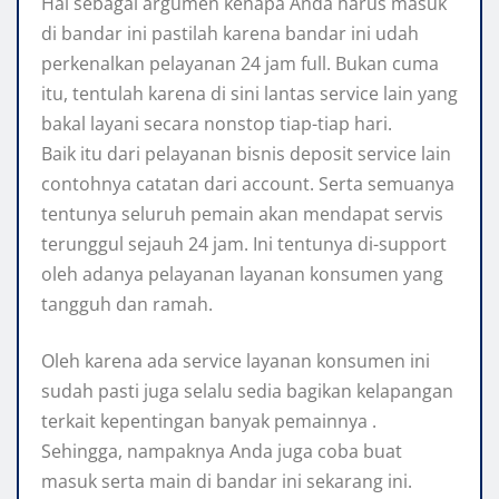
Hal sebagai argumen kenapa Anda harus masuk
di bandar ini pastilah karena bandar ini udah
perkenalkan pelayanan 24 jam full. Bukan cuma
itu, tentulah karena di sini lantas service lain yang
bakal layani secara nonstop tiap-tiap hari.
Baik itu dari pelayanan bisnis deposit service lain
contohnya catatan dari account. Serta semuanya
tentunya seluruh pemain akan mendapat servis
terunggul sejauh 24 jam. Ini tentunya di-support
oleh adanya pelayanan layanan konsumen yang
tangguh dan ramah.
Oleh karena ada service layanan konsumen ini
sudah pasti juga selalu sedia bagikan kelapangan
terkait kepentingan banyak pemainnya .
Sehingga, nampaknya Anda juga coba buat
masuk serta main di bandar ini sekarang ini.