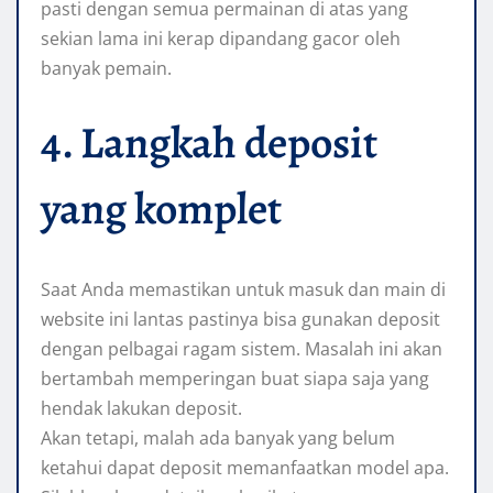
pasti dengan semua permainan di atas yang
sekian lama ini kerap dipandang gacor oleh
banyak pemain.
4. Langkah deposit
yang komplet
Saat Anda memastikan untuk masuk dan main di
website ini lantas pastinya bisa gunakan deposit
dengan pelbagai ragam sistem. Masalah ini akan
bertambah memperingan buat siapa saja yang
hendak lakukan deposit.
Akan tetapi, malah ada banyak yang belum
ketahui dapat deposit memanfaatkan model apa.