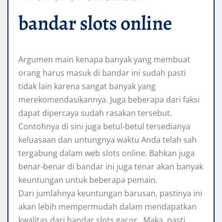
bandar slots online
Argumen main kenapa banyak yang membuat
orang harus masuk di bandar ini sudah pasti
tidak lain karena sangat banyak yang
merekomendasikannya. Juga beberapa dari faksi
dapat dipercaya sudah rasakan tersebut.
Contohnya di sini juga betul-betul tersedianya
keluasaan dan untungnya waktu Anda telah sah
tergabung dalam web slots online. Bahkan juga
benar-benar di bandar ini juga tenar akan banyak
keuntungan untuk beberapa pemain.
Dari jumlahnya keuntungan barusan, pastinya ini
akan lebih mempermudah dalam mendapatkan
kwalitas dari bandar slots gacor . Maka, pasti