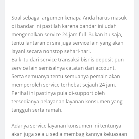
Soal sebagai argumen kenapa Anda harus masuk
di bandar ini pastilah karena bandar ini udah
mengenalkan service 24 jam full. Bukan itu saja,
tentu lantaran di sini juga service lain yang akan
layani secara nonstop sehari-hari.
Baik itu dari service transaksi bisnis deposit pun
service lain semisalnya catatan dari account.
Serta semuanya tentu semuanya pemain akan
memperoleh service terhebat sejauh 24 jam.
Perihal ini pastinya pula di-support oleh
tersedianya pelayanan layanan konsumen yang
tangguh serta ramah.
Adanya service layanan konsumen ini tentunya
akan juga selalu sedia membagikannya keluasaan