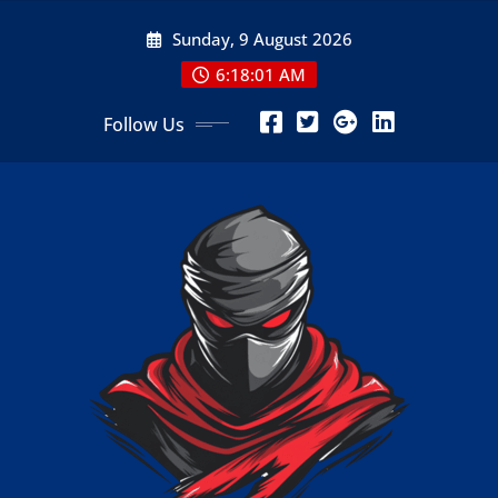
Skip
Sunday, 9 August 2026
to
content
6:18:02 AM
Follow Us