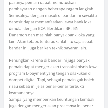
pastinya pemain dapat memutuskan
pembayaran dengan beberapa ragam langkah.
Semisalnya dengan masuk di bandar ini sewaktu
deposit dapat memanfaatkan lewat bank lokal
dimulai dengan BCA, Berdikari, BRI, BNI,
Danamon dan masihlah banyak bank loka yang
lain. Akan tetapi, tentu bukanlah itu saja sebab
bandar ini juga berikan teknik bayaran lain.
Renungkan karena di bandar ini juga banyak
pemain dapat mengerjakan transaksi bisnis lewat
program E-payment yang tengah dilakukan di
dompet digital. Tapi, sebagai pemain gak boleh
risau sebab ini jelas benar-benar terbukti
keamanannya.
Sampai yang memberikan keuntungan kembali
juga dengan mengerjakan prosesnya ini benar-