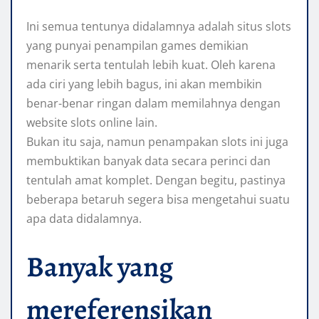
Ini semua tentunya didalamnya adalah situs slots
yang punyai penampilan games demikian
menarik serta tentulah lebih kuat. Oleh karena
ada ciri yang lebih bagus, ini akan membikin
benar-benar ringan dalam memilahnya dengan
website slots online lain.
Bukan itu saja, namun penampakan slots ini juga
membuktikan banyak data secara perinci dan
tentulah amat komplet. Dengan begitu, pastinya
beberapa betaruh segera bisa mengetahui suatu
apa data didalamnya.
Banyak yang
mereferensikan