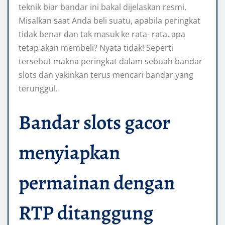
teknik biar bandar ini bakal dijelaskan resmi.
Misalkan saat Anda beli suatu, apabila peringkat
tidak benar dan tak masuk ke rata- rata, apa
tetap akan membeli? Nyata tidak! Seperti
tersebut makna peringkat dalam sebuah bandar
slots dan yakinkan terus mencari bandar yang
terunggul.
Bandar slots gacor
menyiapkan
permainan dengan
RTP ditanggung