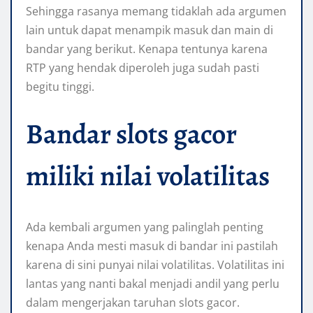
Sehingga rasanya memang tidaklah ada argumen
lain untuk dapat menampik masuk dan main di
bandar yang berikut. Kenapa tentunya karena
RTP yang hendak diperoleh juga sudah pasti
begitu tinggi.
Bandar slots gacor
miliki nilai volatilitas
Ada kembali argumen yang palinglah penting
kenapa Anda mesti masuk di bandar ini pastilah
karena di sini punyai nilai volatilitas. Volatilitas ini
lantas yang nanti bakal menjadi andil yang perlu
dalam mengerjakan taruhan slots gacor.