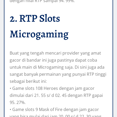
dengan nilai RTP sampai 94. 99%.
2. RTP Slots
Microgaming
Buat yang tengah mencari provider yang amat
gacor di bandar ini juga pastinya dapat coba
untuk main di Microgaming saja. Di sini juga ada
sangat banyak permainan yang punyai RTP tinggi
sebagai berikut ini:
• Game slots 108 Heroes dengan jam gacor
dimulai dari 21. 55 s/ d 02. 45 dengan RTP gapai
95. 27%.
• Game slots 9 Mask of Fire dengan jam gacor
yang bisa mulai dari jam 20. 00 s/ d 22. 30 yang