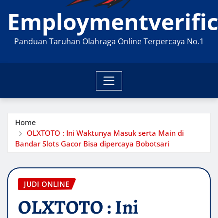
Employmentverific
Panduan Taruhan Olahraga Online Terpercaya No.1
Home
OLXTOTO : Ini Waktunya Masuk serta Main di
Bandar Slots Gacor Bisa dipercaya Bobotsari
JUDI ONLINE
OLXTOTO : Ini