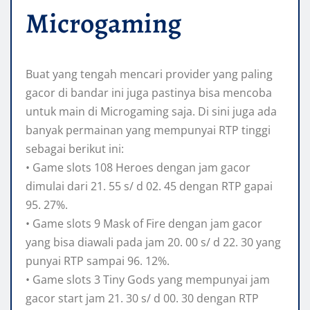
Microgaming
Buat yang tengah mencari provider yang paling
gacor di bandar ini juga pastinya bisa mencoba
untuk main di Microgaming saja. Di sini juga ada
banyak permainan yang mempunyai RTP tinggi
sebagai berikut ini:
• Game slots 108 Heroes dengan jam gacor
dimulai dari 21. 55 s/ d 02. 45 dengan RTP gapai
95. 27%.
• Game slots 9 Mask of Fire dengan jam gacor
yang bisa diawali pada jam 20. 00 s/ d 22. 30 yang
punyai RTP sampai 96. 12%.
• Game slots 3 Tiny Gods yang mempunyai jam
gacor start jam 21. 30 s/ d 00. 30 dengan RTP