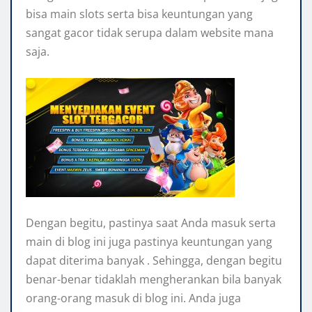
bisa main slots serta bisa keuntungan yang
sangat gacor tidak serupa dalam website mana
saja.
Dengan begitu, pastinya saat Anda masuk serta
main di blog ini juga pastinya keuntungan yang
dapat diterima banyak . Sehingga, dengan begitu
benar-benar tidaklah mengherankan bila banyak
orang-orang masuk di blog ini. Anda juga