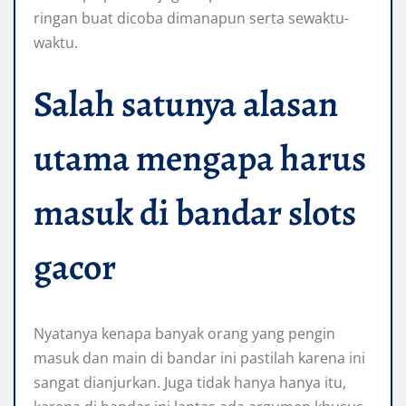
ringan buat dicoba dimanapun serta sewaktu-
waktu.
Salah satunya alasan
utama mengapa harus
masuk di bandar slots
gacor
Nyatanya kenapa banyak orang yang pengin
masuk dan main di bandar ini pastilah karena ini
sangat dianjurkan. Juga tidak hanya hanya itu,