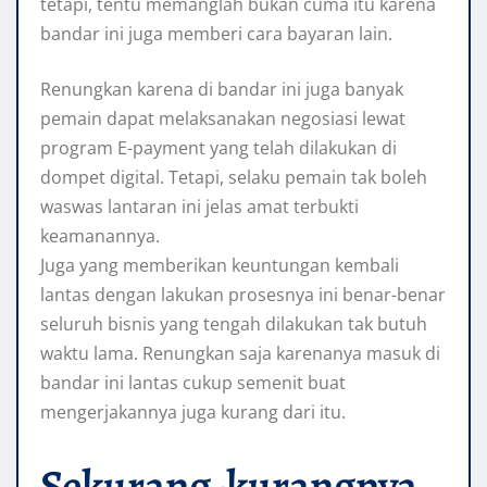
tetapi, tentu memanglah bukan cuma itu karena
bandar ini juga memberi cara bayaran lain.
Renungkan karena di bandar ini juga banyak
pemain dapat melaksanakan negosiasi lewat
program E-payment yang telah dilakukan di
dompet digital. Tetapi, selaku pemain tak boleh
waswas lantaran ini jelas amat terbukti
keamanannya.
Juga yang memberikan keuntungan kembali
lantas dengan lakukan prosesnya ini benar-benar
seluruh bisnis yang tengah dilakukan tak butuh
waktu lama. Renungkan saja karenanya masuk di
bandar ini lantas cukup semenit buat
mengerjakannya juga kurang dari itu.
Sekurang-kurangnya