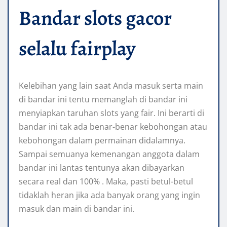
Bandar slots gacor
selalu fairplay
Kelebihan yang lain saat Anda masuk serta main
di bandar ini tentu memanglah di bandar ini
menyiapkan taruhan slots yang fair. Ini berarti di
bandar ini tak ada benar-benar kebohongan atau
kebohongan dalam permainan didalamnya.
Sampai semuanya kemenangan anggota dalam
bandar ini lantas tentunya akan dibayarkan
secara real dan 100% . Maka, pasti betul-betul
tidaklah heran jika ada banyak orang yang ingin
masuk dan main di bandar ini.