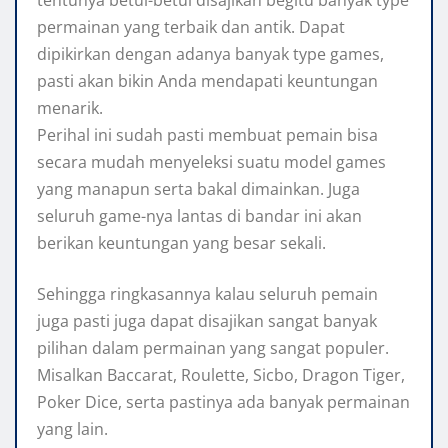
permainan yang terbaik dan antik. Dapat
dipikirkan dengan adanya banyak type games,
pasti akan bikin Anda mendapati keuntungan
menarik.
Perihal ini sudah pasti membuat pemain bisa
secara mudah menyeleksi suatu model games
yang manapun serta bakal dimainkan. Juga
seluruh game-nya lantas di bandar ini akan
berikan keuntungan yang besar sekali.
Sehingga ringkasannya kalau seluruh pemain
juga pasti juga dapat disajikan sangat banyak
pilihan dalam permainan yang sangat populer.
Misalkan Baccarat, Roulette, Sicbo, Dragon Tiger,
Poker Dice, serta pastinya ada banyak permainan
yang lain.