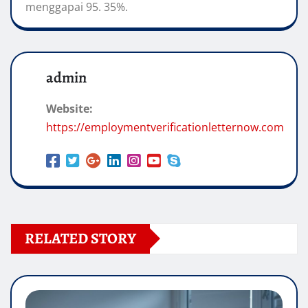
menggapai 95. 35%.
admin
Website:
https://employmentverificationletternow.com
RELATED STORY