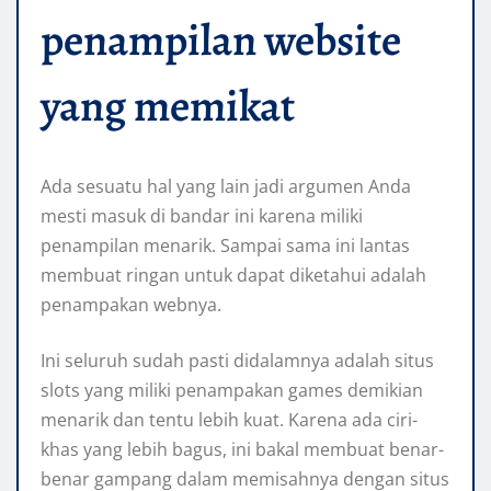
penampilan website
yang memikat
Ada sesuatu hal yang lain jadi argumen Anda
mesti masuk di bandar ini karena miliki
penampilan menarik. Sampai sama ini lantas
membuat ringan untuk dapat diketahui adalah
penampakan webnya.
Ini seluruh sudah pasti didalamnya adalah situs
slots yang miliki penampakan games demikian
menarik dan tentu lebih kuat. Karena ada ciri-
khas yang lebih bagus, ini bakal membuat benar-
benar gampang dalam memisahnya dengan situs