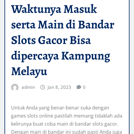
Waktunya Masuk
serta Main di Bandar
Slots Gacor Bisa
dipercaya Kampung
Melayu
admin
Jan 8, 2023
0
Untuk Anda yang benar-benar suka dengan
games slots online pastilah memang tidaklah ada
kelirunya buat coba main di bandar slots gacor.
Dengan main di bandar ini sudah pasti Anda juga