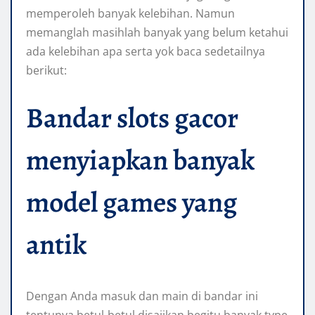
memperoleh banyak kelebihan. Namun
memanglah masihlah banyak yang belum ketahui
ada kelebihan apa serta yok baca sedetailnya
berikut:
Bandar slots gacor
menyiapkan banyak
model games yang
antik
Dengan Anda masuk dan main di bandar ini
tentunya betul-betul disajikan begitu banyak type