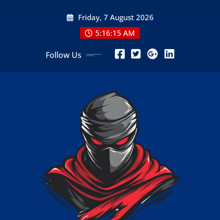
Skip
Friday, 7 August 2026
to
content
5:16:16 AM
Follow Us