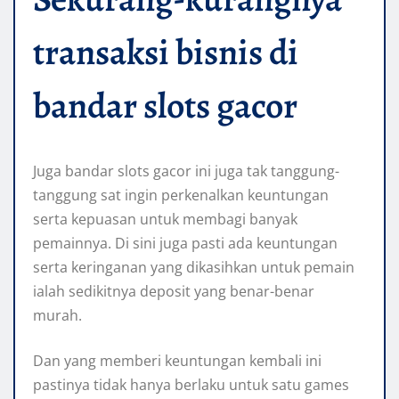
transaksi bisnis di
bandar slots gacor
Juga bandar slots gacor ini juga tak tanggung-
tanggung sat ingin perkenalkan keuntungan
serta kepuasan untuk membagi banyak
pemainnya. Di sini juga pasti ada keuntungan
serta keringanan yang dikasihkan untuk pemain
ialah sedikitnya deposit yang benar-benar
murah.
Dan yang memberi keuntungan kembali ini
pastinya tidak hanya berlaku untuk satu games