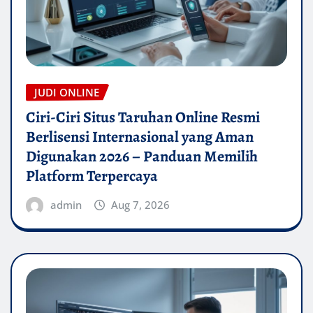
JUDI ONLINE
Ciri-Ciri Situs Taruhan Online Resmi
Berlisensi Internasional yang Aman
Digunakan 2026 – Panduan Memilih
Platform Terpercaya
admin
Aug 7, 2026