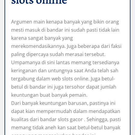
Argumen main kenapa banyak yang bikin orang
mesti masuk di bandar ini sudah pasti tidak lain
karena sangat banyak yang
merekomendasikannya. Juga beberapa dari faksi
paling dipercaya sudah merasai tersebut.
Umpamanya di sini lantas memang tersedianya
keringanan dan untungnya saat Anda telah sah
tergabung dalam web slots online. Juga betul-
betul di bandar ini juga tersohor dapat jumlah
keuntungan buat banyak pemain.
Dari banyak keuntungan barusan, pastinya ini
dapat kian mempermudah dalam mendapatkan
kualitas dari bandar slots gacor . Sehingga, pasti
memang tidak aneh kan saat betul-betul banyak