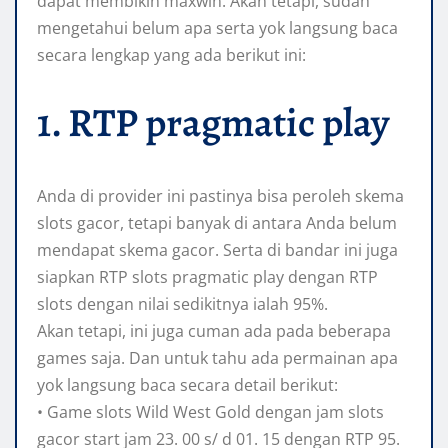
dapat membikin maxwin. Akan tetapi, sudah
mengetahui belum apa serta yok langsung baca
secara lengkap yang ada berikut ini:
1. RTP pragmatic play
Anda di provider ini pastinya bisa peroleh skema
slots gacor, tetapi banyak di antara Anda belum
mendapat skema gacor. Serta di bandar ini juga
siapkan RTP slots pragmatic play dengan RTP
slots dengan nilai sedikitnya ialah 95%.
Akan tetapi, ini juga cuman ada pada beberapa
games saja. Dan untuk tahu ada permainan apa
yok langsung baca secara detail berikut:
• Game slots Wild West Gold dengan jam slots
gacor start jam 23. 00 s/ d 01. 15 dengan RTP 95.