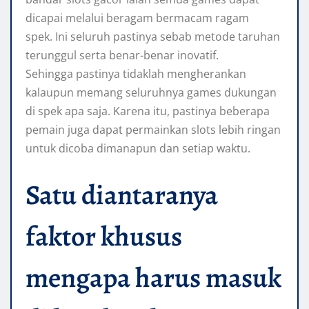
dicapai melalui beragam bermacam ragam
spek. Ini seluruh pastinya sebab metode taruhan
terunggul serta benar-benar inovatif.
Sehingga pastinya tidaklah mengherankan
kalaupun memang seluruhnya games dukungan
di spek apa saja. Karena itu, pastinya beberapa
pemain juga dapat permainkan slots lebih ringan
untuk dicoba dimanapun dan setiap waktu.
Satu diantaranya
faktor khusus
mengapa harus masuk