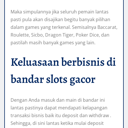
Maka simpulannya jika seluruh pemain lantas
pasti pula akan disajikan begitu banyak pilihan
dalam games yang terkenal. Semisalnya Baccarat,
Roulette, Sicbo, Dragon Tiger, Poker Dice, dan
pastilah masih banyak games yang lain.
Keluasaan berbisnis di
bandar slots gacor
Dengan Anda masuk dan main di bandar ini
lantas pastinya dapat mendapati kelapangan
transaksi bisnis baik itu deposit dan withdraw .
Sehingga, di sini lantas ketika mulai deposit