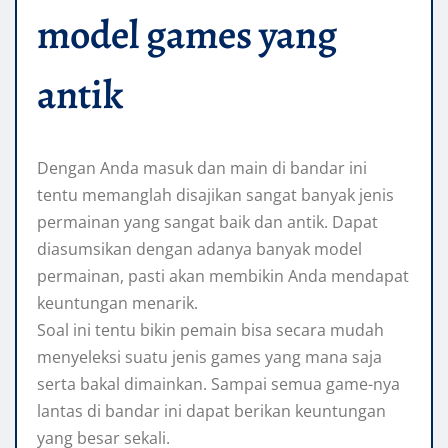
model games yang
antik
Dengan Anda masuk dan main di bandar ini
tentu memanglah disajikan sangat banyak jenis
permainan yang sangat baik dan antik. Dapat
diasumsikan dengan adanya banyak model
permainan, pasti akan membikin Anda mendapat
keuntungan menarik.
Soal ini tentu bikin pemain bisa secara mudah
menyeleksi suatu jenis games yang mana saja
serta bakal dimainkan. Sampai semua game-nya
lantas di bandar ini dapat berikan keuntungan
yang besar sekali.