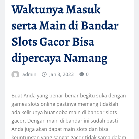
Waktunya Masuk
serta Main di Bandar
Slots Gacor Bisa
dipercaya Namang
admin
Jan 8, 2023
0
Buat Anda yang benar-benar begitu suka dengan
games slots online pastinya memang tidaklah
ada kelirunya buat coba main di bandar slots
gacor. Dengan main di bandar ini sudah pasti
Anda juga akan dapat main slots dan bisa
keuntungan yang sangat gacor tidak sama dalam