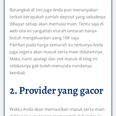
Barangkali di sini juga Anda pun menanyakan
terkait berapakah jumlah deposit yang sebaiknya
dibayar setiap akan memulai main. Tentu saja di
web-site ini sangatlah murah lantaran hanya
butuh mengeluarkan uang 10K saja.
Pikirkan pada harga semurah itu tentunya Anda
juga segera akan masuk serta main didalamnya .
Maka, nanti apalagi dan yok masuk di blog ini
selekasnya gak boleh menunda-nundanya
kembali.
2. Provider yang gacor
Waktu Anda akan memastikan masuk serta main