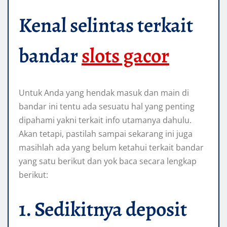
Kenal selintas terkait
bandar
slots gacor
Untuk Anda yang hendak masuk dan main di
bandar ini tentu ada sesuatu hal yang penting
dipahami yakni terkait info utamanya dahulu.
Akan tetapi, pastilah sampai sekarang ini juga
masihlah ada yang belum ketahui terkait bandar
yang satu berikut dan yok baca secara lengkap
berikut:
1. Sedikitnya deposit