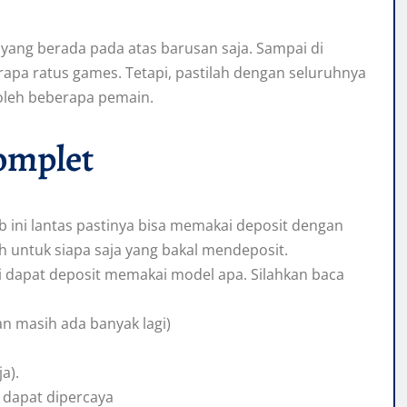
yang berada pada atas barusan saja. Sampai di
apa ratus games. Tetapi, pastilah dengan seluruhnya
 oleh beberapa pemain.
komplet
ini lantas pastinya bisa memakai deposit dengan
ah untuk siapa saja yang bakal mendeposit.
i dapat deposit memakai model apa. Silahkan baca
an masih ada banyak lagi)
a).
 dapat dipercaya