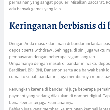
permainan yang sangat populer. Misalkan Baccarat, Rou
ada banyak games yang lain.
Keringanan berbisnis di 
Dengan Anda masuk dan main di bandar ini lantas past
deposit serta withdraw . Sehingga, di sini juga waktu 
pembayaran dengan beberapa ragam langkah.
Umpamanya dengan masuk di bandar ini waktu deposit
Berdikari, BRI, BNI, Danamon serta ada banyak bank lo
cuma itu sebab bandar ini juga memberinya model bay
Renungkan karena di bandar ini juga beberapa pemain 
payment yang sedang dilakukan di dompet digital. Tapi
benar-benar terjaga keamanannya.
Bahkan juga yang memberi keuntungan kembali lantas