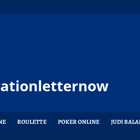
ationletternow
NE
ROULETTE
POKER ONLINE
JUDI BALA