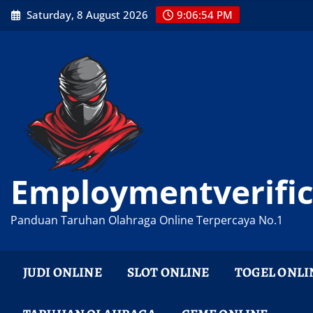
Skip
Saturday, 8 August 2026
9:06:55 PM
to
content
Employmentverific
Panduan Taruhan Olahraga Online Terpercaya No.1
JUDI ONLINE
SLOT ONLINE
TOGEL ONLI