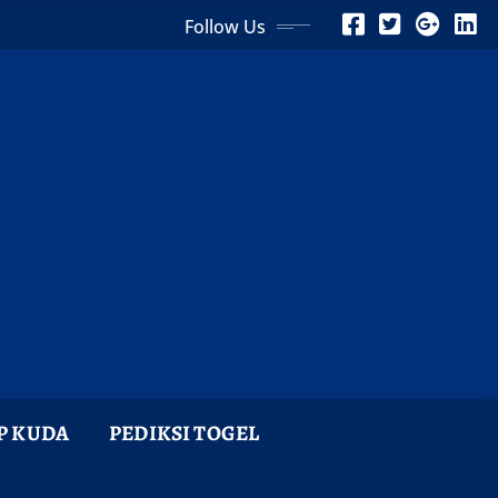
Follow Us
P KUDA
PEDIKSI TOGEL