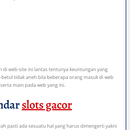
di web-site ini lantas tentunya keuntungan yang
l-betul tidak aneh bila beberapa orang masuk di web
serta main pada web yang ini.
andar
slots gacor
ah pasti ada sesuatu hal yang harus dimengerti yakni