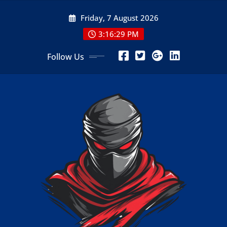
Skip
Friday, 7 August 2026
to
content
3:16:30 PM
Follow Us