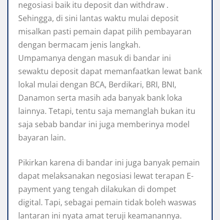
negosiasi baik itu deposit dan withdraw .
Sehingga, di sini lantas waktu mulai deposit
misalkan pasti pemain dapat pilih pembayaran
dengan bermacam jenis langkah.
Umpamanya dengan masuk di bandar ini
sewaktu deposit dapat memanfaatkan lewat bank
lokal mulai dengan BCA, Berdikari, BRI, BNI,
Danamon serta masih ada banyak bank loka
lainnya. Tetapi, tentu saja memanglah bukan itu
saja sebab bandar ini juga memberinya model
bayaran lain.
Pikirkan karena di bandar ini juga banyak pemain
dapat melaksanakan negosiasi lewat terapan E-
payment yang tengah dilakukan di dompet
digital. Tapi, sebagai pemain tidak boleh waswas
lantaran ini nyata amat teruji keamanannya.