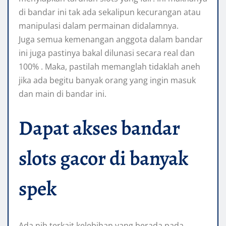
di bandar ini tak ada sekalipun kecurangan atau
manipulasi dalam permainan didalamnya.
Juga semua kemenangan anggota dalam bandar
ini juga pastinya bakal dilunasi secara real dan
100% . Maka, pastilah memanglah tidaklah aneh
jika ada begitu banyak orang yang ingin masuk
dan main di bandar ini.
Dapat akses bandar
slots gacor di banyak
spek
Ada nih terkait kelebihan yang berada pada