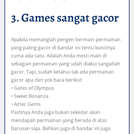
3. Games sangat gacor
Apabila memanglah pengen bermain permainan
yang paling gacor di bandar ini tentu kuncinya
cuma ada satu. Adalah Anda mesti main di
sebagian permainan yang udah diakui sangatlah
gacor. Tapi, sudah ketahui tak ada permainan
gacor apa dan yok baca berikut:
• Gates of Olympus
• Sweet Bonanza
• Aztec Gems
Pastinya Anda juga bukan sekedar akan
mendapati permainan yang berada di atas
barusan saja. Bahkan juga di bandar ini juga