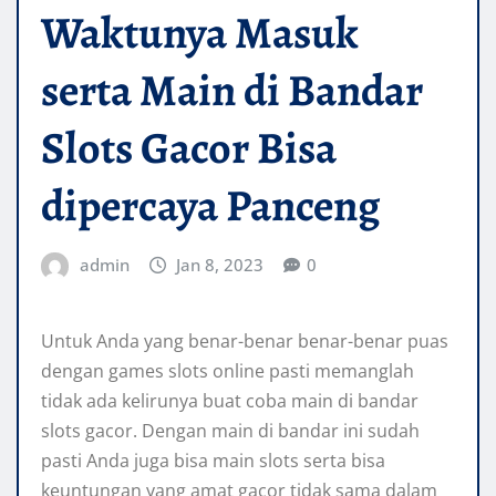
Waktunya Masuk
serta Main di Bandar
Slots Gacor Bisa
dipercaya Panceng
admin
Jan 8, 2023
0
Untuk Anda yang benar-benar benar-benar puas
dengan games slots online pasti memanglah
tidak ada kelirunya buat coba main di bandar
slots gacor. Dengan main di bandar ini sudah
pasti Anda juga bisa main slots serta bisa
keuntungan yang amat gacor tidak sama dalam