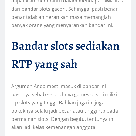
dapat kian membantu dalam mendapati kwalitas
dari bandar slots gacor . Sehingga, pasti benar-
benar tidaklah heran kan masa memanglah
banyak orang yang menyarankan bandar ini.
Bandar slots sediakan
RTP yang sah
Argumen Anda mesti masuk di bandar ini
pastinya sebab seluruhnya games di sini miliki
rtp slots yang tinggi. Bahkan juga ini juga
pokoknya selalu jadi besar atau tinggi rtp pada
permainan slots. Dengan begitu, tentunya ini
akan jadi kelas kemenangan anggota.