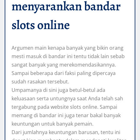
menyarankan bandar
slots online
Argumen main kenapa banyak yang bikin orang
mesti masuk di bandar ini tentu tidak lain sebab
sangat banyak yang merekomendasikannya.
Sampai beberapa dari faksi paling dipercaya
sudah rasakan tersebut.
Umpamanya di sini juga betul-betul ada
keluasaan serta untungnya saat Anda telah sah
tergabung pada website slots online. Sampai
memang di bandar ini juga tenar bakal banyak
keuntungan untuk banyak pemain.
Dari jumlahnya keuntungan barusan, tentu ini