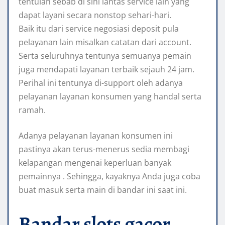
tentulah sebab di sini lantas service lain yang
dapat layani secara nonstop sehari-hari.
Baik itu dari service negosiasi deposit pula
pelayanan lain misalkan catatan dari account.
Serta seluruhnya tentunya semuanya pemain
juga mendapati layanan terbaik sejauh 24 jam.
Perihal ini tentunya di-support oleh adanya
pelayanan layanan konsumen yang handal serta
ramah.
Adanya pelayanan layanan konsumen ini
pastinya akan terus-menerus sedia membagi
kelapangan mengenai keperluan banyak
pemainnya . Sehingga, kayaknya Anda juga coba
buat masuk serta main di bandar ini saat ini.
Bandar slots gacor