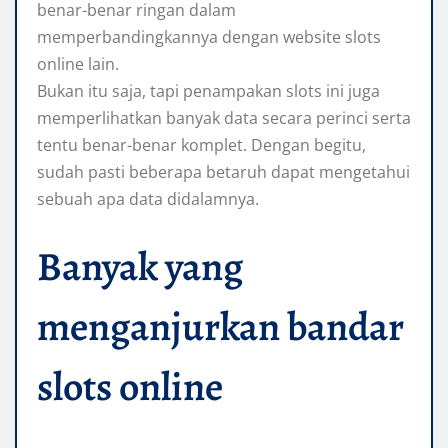
benar-benar ringan dalam
memperbandingkannya dengan website slots
online lain.
Bukan itu saja, tapi penampakan slots ini juga
memperlihatkan banyak data secara perinci serta
tentu benar-benar komplet. Dengan begitu,
sudah pasti beberapa betaruh dapat mengetahui
sebuah apa data didalamnya.
Banyak yang
menganjurkan bandar
slots online