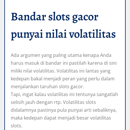
Bandar slots gacor
punyai nilai volatilitas
Ada argumen yang paling utama kenapa Anda
harus masuk di bandar ini pastilah karena di sini
miliki nilai volatilitas. Volatilitas ini lantas yang
kedepan bakal menjadi peran yang perlu dalam
menjalankan taruhan slots gacor.
Tapi, ingat kalau volatilitas ini tentunya sangatlah
selisih jauh dengan rtp. Volatilitas slots
didalamnya pastinya pula punyai arti sebaliknya,
maka kedepan dapat menjadi besar volatilitas
slots.