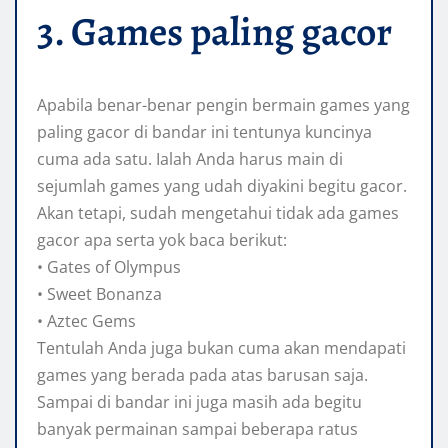
3. Games paling gacor
Apabila benar-benar pengin bermain games yang
paling gacor di bandar ini tentunya kuncinya
cuma ada satu. Ialah Anda harus main di
sejumlah games yang udah diyakini begitu gacor.
Akan tetapi, sudah mengetahui tidak ada games
gacor apa serta yok baca berikut:
• Gates of Olympus
• Sweet Bonanza
• Aztec Gems
Tentulah Anda juga bukan cuma akan mendapati
games yang berada pada atas barusan saja.
Sampai di bandar ini juga masih ada begitu
banyak permainan sampai beberapa ratus