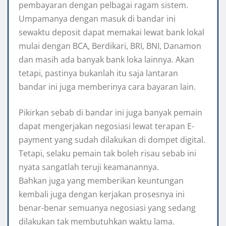
pembayaran dengan pelbagai ragam sistem.
Umpamanya dengan masuk di bandar ini
sewaktu deposit dapat memakai lewat bank lokal
mulai dengan BCA, Berdikari, BRI, BNI, Danamon
dan masih ada banyak bank loka lainnya. Akan
tetapi, pastinya bukanlah itu saja lantaran
bandar ini juga memberinya cara bayaran lain.
Pikirkan sebab di bandar ini juga banyak pemain
dapat mengerjakan negosiasi lewat terapan E-
payment yang sudah dilakukan di dompet digital.
Tetapi, selaku pemain tak boleh risau sebab ini
nyata sangatlah teruji keamanannya.
Bahkan juga yang memberikan keuntungan
kembali juga dengan kerjakan prosesnya ini
benar-benar semuanya negosiasi yang sedang
dilakukan tak membutuhkan waktu lama.