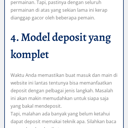
permainan. Tapi, pastinya dengan seluruh
permainan di atas yang sekian lama ini kerap
dianggap gacor oleh beberapa pemain.
4. Model deposit yang
komplet
Waktu Anda memastikan buat masuk dan main di
website ini lantas tentunya bisa memanfaatkan
deposit dengan pelbagai jenis langkah. Masalah
ini akan makin memudahkan untuk siapa saja
yang bakal mendeposit.
Tapi, malahan ada banyak yang belum ketahui
dapat deposit memakai teknik apa. Silahkan baca