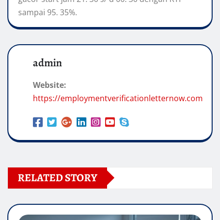
sampai 95. 35%.
admin
Website:
https://employmentverificationletternow.com
RELATED STORY