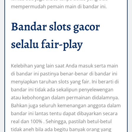
mempermudah pemain main di bandar ini.
Bandar slots gacor
selalu fair-play
Kelebihan yang lain saat Anda masuk serta main
di bandar ini pastinya benar-benar di bandar ini
menyiapkan taruhan slots yang fair. Ini berarti di
bandar ini tidak ada sekalipun penyelewengan
atau kebohongan dalam permainan didalamnya.
Bahkan juga seluruh kemenangan anggota dalam
bandar ini lantas tentu dapat dibayarkan secara
real dan 100% . Sehingga, pastilah betul-betul
tidak aneh bila ada begitu banyak orang yang