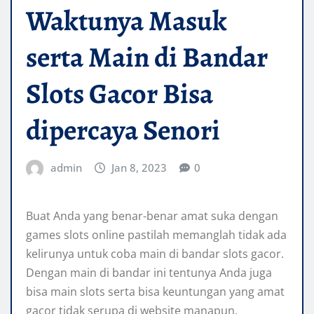
Waktunya Masuk
serta Main di Bandar
Slots Gacor Bisa
dipercaya Senori
admin
Jan 8, 2023
0
Buat Anda yang benar-benar amat suka dengan
games slots online pastilah memanglah tidak ada
kelirunya untuk coba main di bandar slots gacor.
Dengan main di bandar ini tentunya Anda juga
bisa main slots serta bisa keuntungan yang amat
gacor tidak serupa di website manapun.