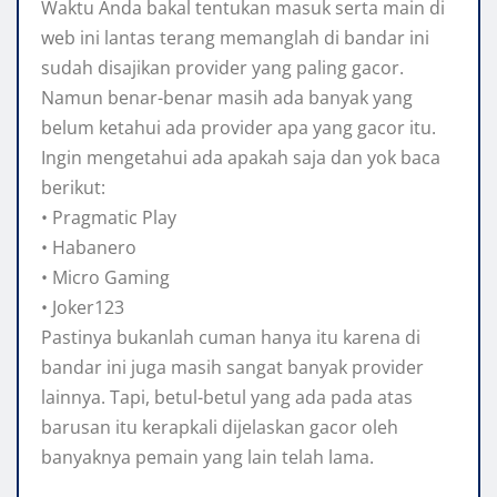
Waktu Anda bakal tentukan masuk serta main di
web ini lantas terang memanglah di bandar ini
sudah disajikan provider yang paling gacor.
Namun benar-benar masih ada banyak yang
belum ketahui ada provider apa yang gacor itu.
Ingin mengetahui ada apakah saja dan yok baca
berikut:
• Pragmatic Play
• Habanero
• Micro Gaming
• Joker123
Pastinya bukanlah cuman hanya itu karena di
bandar ini juga masih sangat banyak provider
lainnya. Tapi, betul-betul yang ada pada atas
barusan itu kerapkali dijelaskan gacor oleh
banyaknya pemain yang lain telah lama.