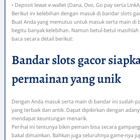
• Deposit lewat e-wallet (Dana, Ovo, Go pay serta LinkAj
Berikut ini kelebihan dengan masuk di bandar slots ga
Buat Anda yang memutus untuk masuk serta main di b
begitu banyak kelebihan. Namun betul-betul masihlah
baca secara detail berikut:
Bandar slots gacor siapk
permainan yang unik
Dengan Anda masuk serta main di bandar ini sudah p
yang terbaik dan antik. Dapat dipikirkan dengan adan
mendapat keuntungan menarik.
Perihal ini tentunya bikin pemain bisa secara gampa
bakal dimainkan. Bahkan juga seluruhnya game-nya j