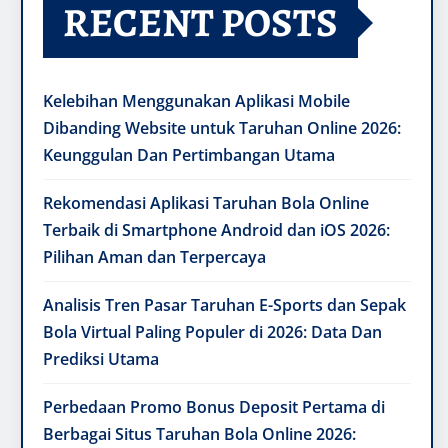
RECENT POSTS
Kelebihan Menggunakan Aplikasi Mobile
Dibanding Website untuk Taruhan Online 2026:
Keunggulan Dan Pertimbangan Utama
Rekomendasi Aplikasi Taruhan Bola Online
Terbaik di Smartphone Android dan iOS 2026:
Pilihan Aman dan Terpercaya
Analisis Tren Pasar Taruhan E-Sports dan Sepak
Bola Virtual Paling Populer di 2026: Data Dan
Prediksi Utama
Perbedaan Promo Bonus Deposit Pertama di
Berbagai Situs Taruhan Bola Online 2026: