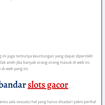
g ini juga tentunya keuntungan yang dapat diperoleh
idak aneh jika banyak orang-orang masuk di web ini.
di web yang ini.
 bandar
slots gacor
entu ada sesuatu hal yang harus disadari yakni perihal