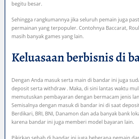
begitu besar.
Sehingga rangkumannya jika seluruh pemain juga pasti
permainan yang terpopuler. Contohnya Baccarat, Roulet
masih banyak games yang lain.
Keluasaan berbisnis di ba
Dengan Anda masuk serta main di bandar ini juga suda
deposit serta withdraw . Maka, di sini lantas waktu mu
memutuskan pembayaran dengan bermacam jenis lan
Semisalnya dengan masuk di bandar ini di saat deposi
Berdikari, BRI, BNI, Danamon dan ada banyak bank lok
karena bandar ini juga memberi model bayaran lain.
Pikirkan sebab di bandar ini juga beberapa pemain d