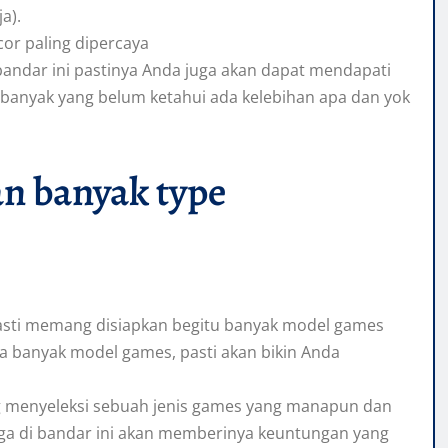
a).
cor paling dipercaya
andar ini pastinya Anda juga akan dapat mendapati
 banyak yang belum ketahui ada kelebihan apa dan yok
an banyak type
asti memang disiapkan begitu banyak model games
ya banyak model games, pasti akan bikin Anda
ng menyeleksi sebuah jenis games yang manapun dan
uga di bandar ini akan memberinya keuntungan yang