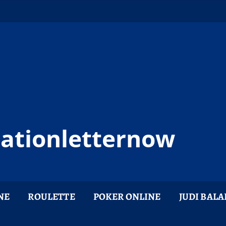
ationletternow
NE
ROULETTE
POKER ONLINE
JUDI BALA