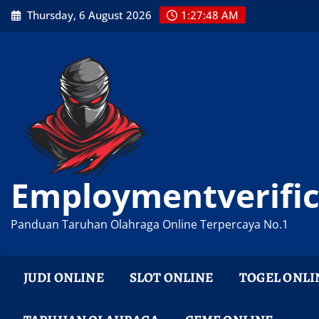
Skip
Thursday, 6 August 2026
1:27:48 AM
to
content
Employmentverific
Panduan Taruhan Olahraga Online Terpercaya No.1
JUDI ONLINE
SLOT ONLINE
TOGEL ONLI