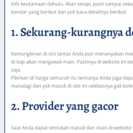
info keutamaan dahulu. Akan tetapi, pasti sampai seka
bandar yang berikut dan yok baca detailnya berikut:
1. Sekurang-kurangnya d
Kemungkinan di sini lantas Anda pun menanyakan men
di tiap akan mengawali main. Pastinya di website in
saja.
Pikirkan di harga semurah itu tentunya Anda juga dap
manalagi dan yok masuk di site ini selekasnya gak b
2. Provider yang gacor
Saat Anda dapat tentukan masuk dan main di website i