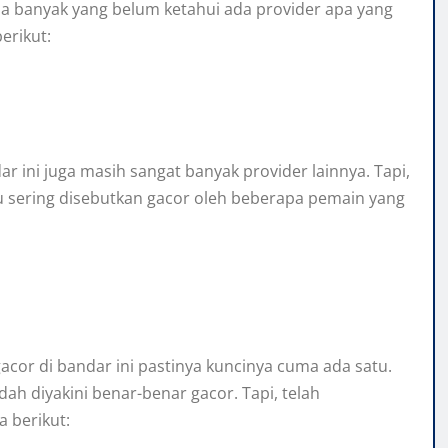
da banyak yang belum ketahui ada provider apa yang
erikut:
 ini juga masih sangat banyak provider lainnya. Tapi,
lu sering disebutkan gacor oleh beberapa pemain yang
cor di bandar ini pastinya kuncinya cuma ada satu.
ah diyakini benar-benar gacor. Tapi, telah
 berikut: