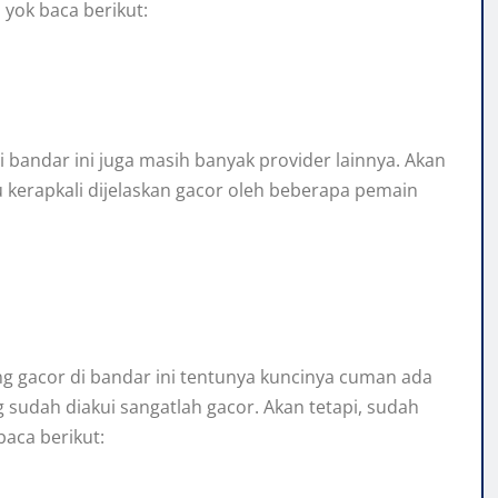
 yok baca berikut:
bandar ini juga masih banyak provider lainnya. Akan
u kerapkali dijelaskan gacor oleh beberapa pemain
 gacor di bandar ini tentunya kuncinya cuman ada
 sudah diakui sangatlah gacor. Akan tetapi, sudah
aca berikut: