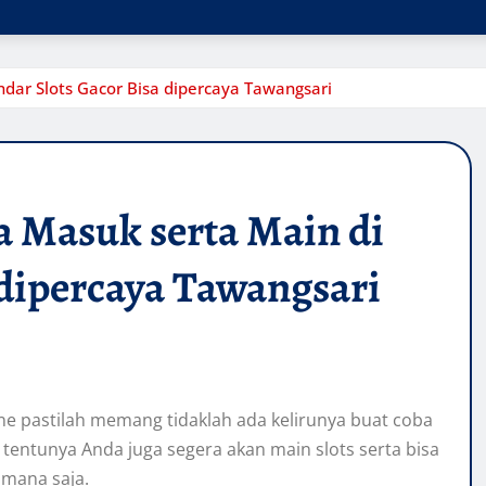
dar Slots Gacor Bisa dipercaya Tawangsari
 Masuk serta Main di
 dipercaya Tawangsari
ne pastilah memang tidaklah ada kelirunya buat coba
 tentunya Anda juga segera akan main slots serta bisa
 mana saja.