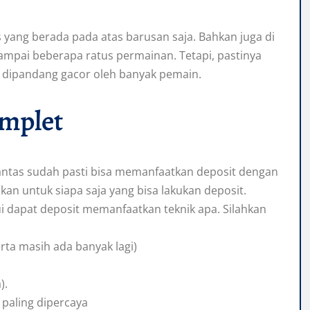
yang berada pada atas barusan saja. Bahkan juga di
ampai beberapa ratus permainan. Tetapi, pastinya
p dipandang gacor oleh banyak pemain.
omplet
lantas sudah pasti bisa memanfaatkan deposit dengan
n untuk siapa saja yang bisa lakukan deposit.
 dapat deposit memanfaatkan teknik apa. Silahkan
erta masih ada banyak lagi)
).
 paling dipercaya