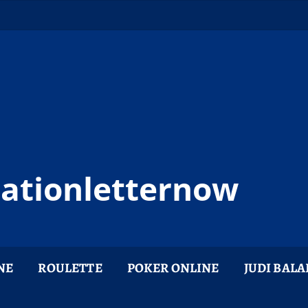
ationletternow
NE
ROULETTE
POKER ONLINE
JUDI BALA