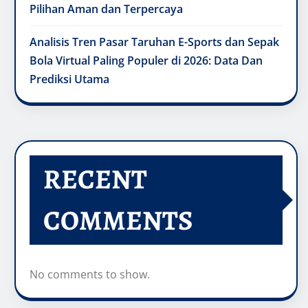
Pilihan Aman dan Terpercaya
Analisis Tren Pasar Taruhan E-Sports dan Sepak
Bola Virtual Paling Populer di 2026: Data Dan
Prediksi Utama
RECENT
COMMENTS
No comments to show.