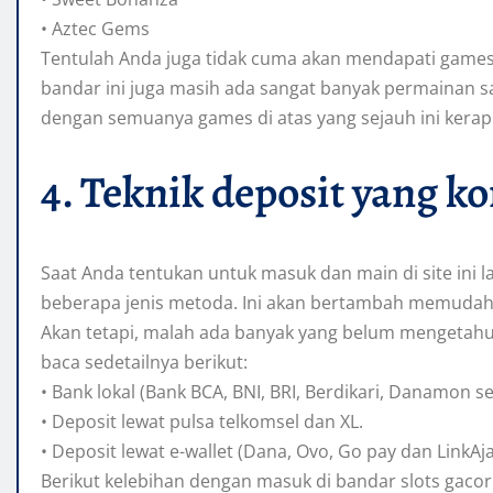
• Aztec Gems
Tentulah Anda juga tidak cuma akan mendapati games 
bandar ini juga masih ada sangat banyak permainan s
dengan semuanya games di atas yang sejauh ini kera
4. Teknik deposit yang k
Saat Anda tentukan untuk masuk dan main di site ini 
beberapa jenis metoda. Ini akan bertambah memudahka
Akan tetapi, malah ada banyak yang belum mengetahui
baca sedetailnya berikut:
• Bank lokal (Bank BCA, BNI, BRI, Berdikari, Danamon s
• Deposit lewat pulsa telkomsel dan XL.
• Deposit lewat e-wallet (Dana, Ovo, Go pay dan LinkAja
Berikut kelebihan dengan masuk di bandar slots gacor