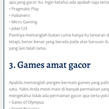
apa yang gacor itu. Ingin ketahui ada apakah saja serta
• Pragmatic Play
• Habanero
• Micro Gaming
• Joker123
Pastinya memanglah bukan cuma hanya itu lantaran di 
tetapi, benar-benar yang berada pada atas barusan it
yang lain telah lama.
3. Games amat gacor
Apabila memanglah pengen bermain games yang paling
satu. Yakni Anda mesti main di banyak permainan yang
mengetahui tidak ada permainan gacor apa serta yok b
• Gates of Olympus
• Sweet Bonanza