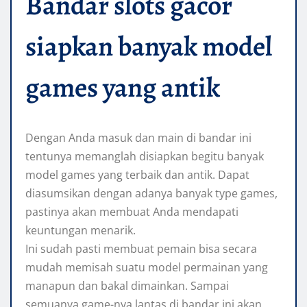
Bandar slots gacor
siapkan banyak model
games yang antik
Dengan Anda masuk dan main di bandar ini
tentunya memanglah disiapkan begitu banyak
model games yang terbaik dan antik. Dapat
diasumsikan dengan adanya banyak type games,
pastinya akan membuat Anda mendapati
keuntungan menarik.
Ini sudah pasti membuat pemain bisa secara
mudah memisah suatu model permainan yang
manapun dan bakal dimainkan. Sampai
semuanya game-nya lantas di bandar ini akan