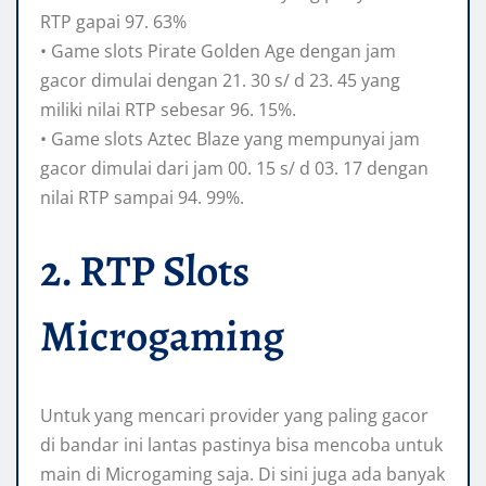
RTP gapai 97. 63%
• Game slots Pirate Golden Age dengan jam
gacor dimulai dengan 21. 30 s/ d 23. 45 yang
miliki nilai RTP sebesar 96. 15%.
• Game slots Aztec Blaze yang mempunyai jam
gacor dimulai dari jam 00. 15 s/ d 03. 17 dengan
nilai RTP sampai 94. 99%.
2. RTP Slots
Microgaming
Untuk yang mencari provider yang paling gacor
di bandar ini lantas pastinya bisa mencoba untuk
main di Microgaming saja. Di sini juga ada banyak