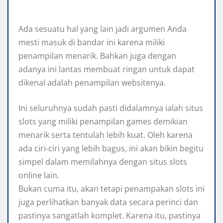
Ada sesuatu hal yang lain jadi argumen Anda
mesti masuk di bandar ini karena miliki
penampilan menarik. Bahkan juga dengan
adanya ini lantas membuat ringan untuk dapat
dikenal adalah penampilan websitenya.
Ini seluruhnya sudah pasti didalamnya ialah situs
slots yang miliki penampilan games demikian
menarik serta tentulah lebih kuat. Oleh karena
ada ciri-ciri yang lebih bagus, ini akan bikin begitu
simpel dalam memilahnya dengan situs slots
online lain.
Bukan cuma itu, akan tetapi penampakan slots ini
juga perlihatkan banyak data secara perinci dan
pastinya sangatlah komplet. Karena itu, pastinya