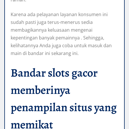
Karena ada pelayanan layanan konsumen ini
sudah pasti juga terus-menerus sedia
membagikannya keluasaan mengenai
kepentingan banyak pemainnya . Sehingga,
kelihatannya Anda juga coba untuk masuk dan
main di bandar ini sekarang ini.
Bandar slots gacor
memberinya
penampilan situs yang
memikat