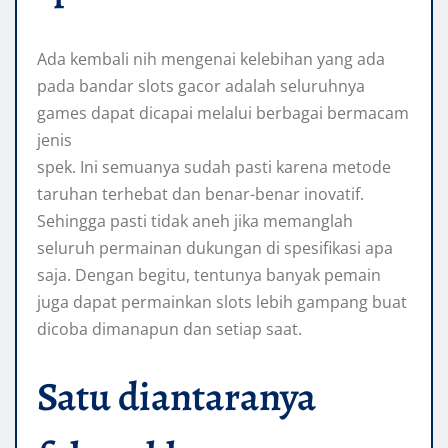
Ada kembali nih mengenai kelebihan yang ada
pada bandar slots gacor adalah seluruhnya
games dapat dicapai melalui berbagai bermacam
jenis
spek. Ini semuanya sudah pasti karena metode
taruhan terhebat dan benar-benar inovatif.
Sehingga pasti tidak aneh jika memanglah
seluruh permainan dukungan di spesifikasi apa
saja. Dengan begitu, tentunya banyak pemain
juga dapat permainkan slots lebih gampang buat
dicoba dimanapun dan setiap saat.
Satu diantaranya