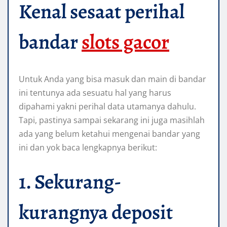
Kenal sesaat perihal
bandar
slots gacor
Untuk Anda yang bisa masuk dan main di bandar
ini tentunya ada sesuatu hal yang harus
dipahami yakni perihal data utamanya dahulu.
Tapi, pastinya sampai sekarang ini juga masihlah
ada yang belum ketahui mengenai bandar yang
ini dan yok baca lengkapnya berikut:
1. Sekurang-
kurangnya deposit