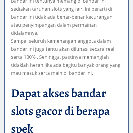
bandar ini tentunya memang di bandar ini
sediakan taruhan slots yang fair. Ini berarti di
bandar ini tidak ada benar-benar kecurangan
atau penyimpangan dalam permainan
didalamnya.
Sampai seluruh kemenangan anggota dalam
bandar ini juga tentu akan dilunasi secara real
serta 100% . Sehingga, pastinya memanglah
tidaklah heran jika ada begitu banyak orang yang
mau masuk serta main di bandar ini.
Dapat akses bandar
slots gacor di berapa
spek