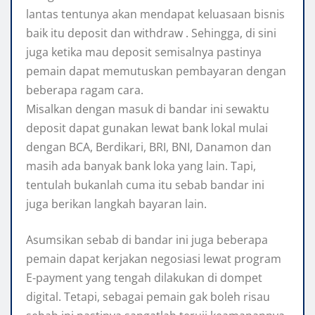
lantas tentunya akan mendapat keluasaan bisnis
baik itu deposit dan withdraw . Sehingga, di sini
juga ketika mau deposit semisalnya pastinya
pemain dapat memutuskan pembayaran dengan
beberapa ragam cara.
Misalkan dengan masuk di bandar ini sewaktu
deposit dapat gunakan lewat bank lokal mulai
dengan BCA, Berdikari, BRI, BNI, Danamon dan
masih ada banyak bank loka yang lain. Tapi,
tentulah bukanlah cuma itu sebab bandar ini
juga berikan langkah bayaran lain.
Asumsikan sebab di bandar ini juga beberapa
pemain dapat kerjakan negosiasi lewat program
E-payment yang tengah dilakukan di dompet
digital. Tetapi, sebagai pemain gak boleh risau