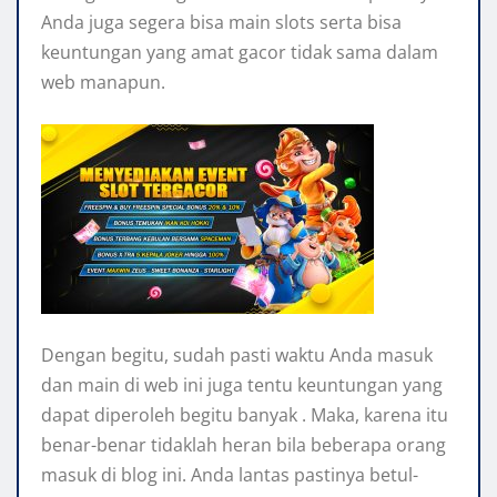
Anda juga segera bisa main slots serta bisa
keuntungan yang amat gacor tidak sama dalam
web manapun.
Dengan begitu, sudah pasti waktu Anda masuk
dan main di web ini juga tentu keuntungan yang
dapat diperoleh begitu banyak . Maka, karena itu
benar-benar tidaklah heran bila beberapa orang
masuk di blog ini. Anda lantas pastinya betul-