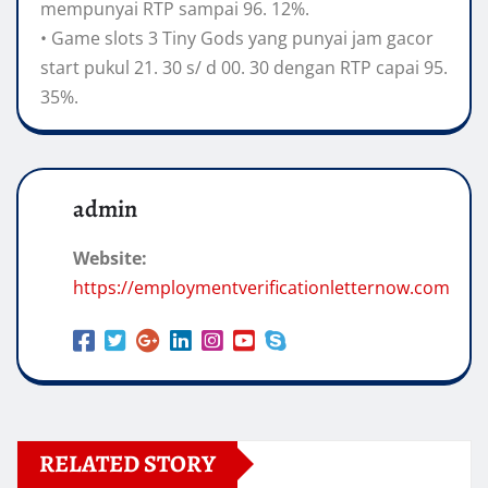
mempunyai RTP sampai 96. 12%.
• Game slots 3 Tiny Gods yang punyai jam gacor
start pukul 21. 30 s/ d 00. 30 dengan RTP capai 95.
35%.
admin
Website:
https://employmentverificationletternow.com
RELATED STORY