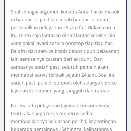
Soal sebagai argumen kenapa Anda harus masuk
di bandar ini pastilah sebab bandar ini udah
perkenalkan pelayanan 24 jam full. Bukan cuma
itu, tentu saja lantaran di sini lantas service lain
yang bakal layani secara nonstop tiap-tiap hari.
Baik itu dari service bisnis deposit pun pelayanan
lain semisalnya catatan dari account. Dan
semuanya sudah pasti seluruh pemain akan
mendapat servis terbaik sejauh 24 jam. Soal ini
sudah pasti pula di-support oleh adanya service
layanan konsumen yang tangguh dan ramah.
Karena ada pelayanan layanan konsumen ini
tentu akan juga terus-menerus sedia
membagikannya keluasaan perihal kepentingan
beberapa pemainnya . Sehingga, kelihatannya