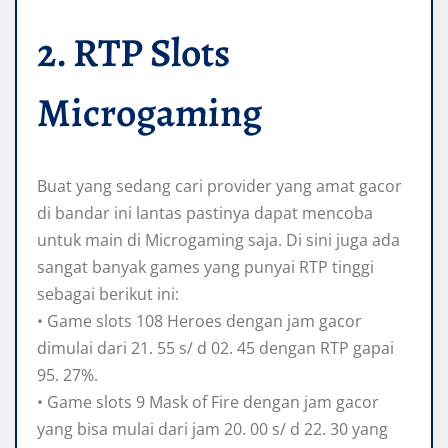
2. RTP Slots
Microgaming
Buat yang sedang cari provider yang amat gacor
di bandar ini lantas pastinya dapat mencoba
untuk main di Microgaming saja. Di sini juga ada
sangat banyak games yang punyai RTP tinggi
sebagai berikut ini:
• Game slots 108 Heroes dengan jam gacor
dimulai dari 21. 55 s/ d 02. 45 dengan RTP gapai
95. 27%.
• Game slots 9 Mask of Fire dengan jam gacor
yang bisa mulai dari jam 20. 00 s/ d 22. 30 yang