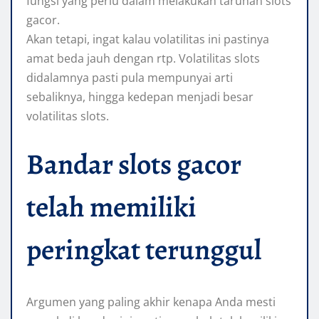
fungsi yang perlu dalam melakukan taruhan slots
gacor.
Akan tetapi, ingat kalau volatilitas ini pastinya
amat beda jauh dengan rtp. Volatilitas slots
didalamnya pasti pula mempunyai arti
sebaliknya, hingga kedepan menjadi besar
volatilitas slots.
Bandar slots gacor
telah memiliki
peringkat terunggul
Argumen yang paling akhir kenapa Anda mesti