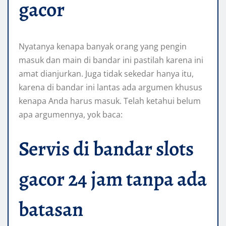
gacor
Nyatanya kenapa banyak orang yang pengin
masuk dan main di bandar ini pastilah karena ini
amat dianjurkan. Juga tidak sekedar hanya itu,
karena di bandar ini lantas ada argumen khusus
kenapa Anda harus masuk. Telah ketahui belum
apa argumennya, yok baca:
Servis di bandar slots
gacor 24 jam tanpa ada
batasan