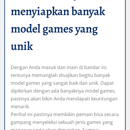
menyiapkan banyak
model games yang
unik
Dengan Anda masuk dan main di bandar ini
tentunya memanglah disajikan begitu banyak
model games yang sangat baik dan unik. Dapat
dipikirkan dengan ada banyaknya model games,
pastinya akan bikin Anda mendapati keuntungan
menarik.
Perihal ini pastinya membikin pemain bisa secara
gampang menyeleksi sebuah jenis games yang
manapun serta akan dimainkan. Sampai