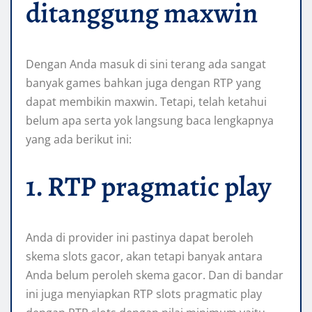
ditanggung maxwin
Dengan Anda masuk di sini terang ada sangat
banyak games bahkan juga dengan RTP yang
dapat membikin maxwin. Tetapi, telah ketahui
belum apa serta yok langsung baca lengkapnya
yang ada berikut ini:
1. RTP pragmatic play
Anda di provider ini pastinya dapat beroleh
skema slots gacor, akan tetapi banyak antara
Anda belum peroleh skema gacor. Dan di bandar
ini juga menyiapkan RTP slots pragmatic play