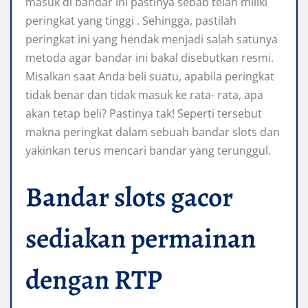
masuk di bandar ini pastinya sebab telah miliki
peringkat yang tinggi . Sehingga, pastilah
peringkat ini yang hendak menjadi salah satunya
metoda agar bandar ini bakal disebutkan resmi.
Misalkan saat Anda beli suatu, apabila peringkat
tidak benar dan tidak masuk ke rata- rata, apa
akan tetap beli? Pastinya tak! Seperti tersebut
makna peringkat dalam sebuah bandar slots dan
yakinkan terus mencari bandar yang terunggul.
Bandar slots gacor
sediakan permainan
dengan RTP