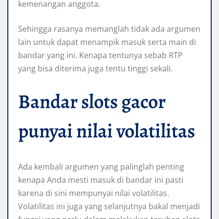
kemenangan anggota.
Sehingga rasanya memanglah tidak ada argumen
lain untuk dapat menampik masuk serta main di
bandar yang ini. Kenapa tentunya sebab RTP
yang bisa diterima juga tentu tinggi sekali.
Bandar slots gacor
punyai nilai volatilitas
Ada kembali argumen yang palinglah penting
kenapa Anda mesti masuk di bandar ini pasti
karena di sini mempunyai nilai volatilitas.
Volatilitas ini juga yang selanjutnya bakal menjadi