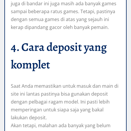
juga di bandar ini juga masih ada banyak games
sampai beberapa ratus games. Tetapi, pastinya
dengan semua games di atas yang sejauh ini
kerap dipandang gacor oleh banyak pemain.
4. Cara deposit yang
komplet
Saat Anda memastikan untuk masuk dan main di
site ini lantas pastinya bisa gunakan deposit
dengan pelbagai ragam model. Ini pasti lebih
memperingan untuk siapa saja yang bakal
lakukan deposit.
Akan tetapi, malahan ada banyak yang belum