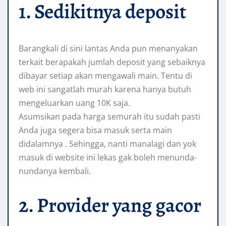
1. Sedikitnya deposit
Barangkali di sini lantas Anda pun menanyakan
terkait berapakah jumlah deposit yang sebaiknya
dibayar setiap akan mengawali main. Tentu di
web ini sangatlah murah karena hanya butuh
mengeluarkan uang 10K saja.
Asumsikan pada harga semurah itu sudah pasti
Anda juga segera bisa masuk serta main
didalamnya . Sehingga, nanti manalagi dan yok
masuk di website ini lekas gak boleh menunda-
nundanya kembali.
2. Provider yang gacor