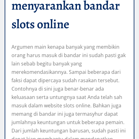
menyarankan bandar
slots online
Argumen main kenapa banyak yang membikin
orang harus masuk di bandar ini sudah pasti gak
lain sebab begitu banyak yang
merekomendasikannya. Sampai beberapa dari
faksi dapat dipercaya sudah rasakan tersebut.
Contohnya di sini juga benar-benar ada
keluasaan serta untungnya saat Anda telah sah
masuk dalam website slots online. Bahkan juga
memang di bandar ini juga termasyhur dapat
jumlahnya keuntungan untuk beberapa pemain.
Dari jumlah keuntungan barusan, sudah pasti ini
dapat kian membantu dalam mendapatkan