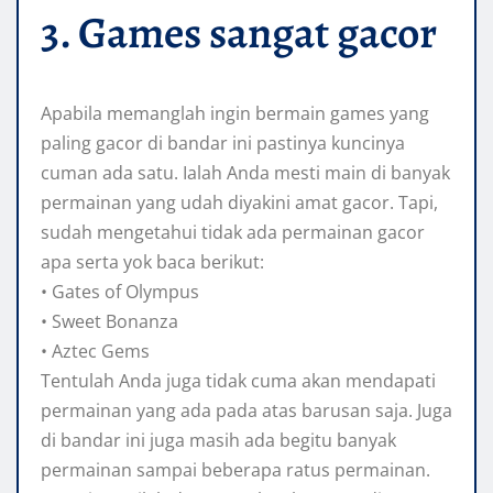
3. Games sangat gacor
Apabila memanglah ingin bermain games yang
paling gacor di bandar ini pastinya kuncinya
cuman ada satu. Ialah Anda mesti main di banyak
permainan yang udah diyakini amat gacor. Tapi,
sudah mengetahui tidak ada permainan gacor
apa serta yok baca berikut:
• Gates of Olympus
• Sweet Bonanza
• Aztec Gems
Tentulah Anda juga tidak cuma akan mendapati
permainan yang ada pada atas barusan saja. Juga
di bandar ini juga masih ada begitu banyak
permainan sampai beberapa ratus permainan.