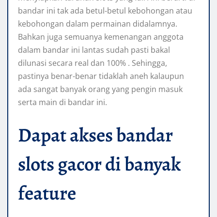
bandar ini tak ada betul-betul kebohongan atau
kebohongan dalam permainan didalamnya.
Bahkan juga semuanya kemenangan anggota
dalam bandar ini lantas sudah pasti bakal
dilunasi secara real dan 100% . Sehingga,
pastinya benar-benar tidaklah aneh kalaupun
ada sangat banyak orang yang pengin masuk
serta main di bandar ini.
Dapat akses bandar
slots gacor di banyak
feature