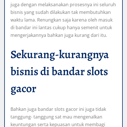
juga dengan melaksanakan prosesnya ini seluruh
bisnis yang sudah dilakukan tak membutuhkan
waktu lama. Renungkan saja karena oleh masuk
di bandar ini lantas cukup hanya semenit untuk
mengerjakannya bahkan juga kurang dari itu.
Sekurang-kurangnya
bisnis di bandar slots
gacor
Bahkan juga bandar slots gacor ini juga tidak
tanggung- tanggung sat mau mengenalkan
keuntungan serta kepuasan untuk membagi