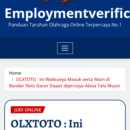
Employmentverific
Panduan Taruhan Olahraga Online Terpercaya No.1
Home
OLXTOTO : Ini Waktunya Masuk serta Main di
Bandar Slots Gacor Dapat dipercaya Alasa Talu Muzoi
JUDI ONLINE
OLXTOTO : Ini