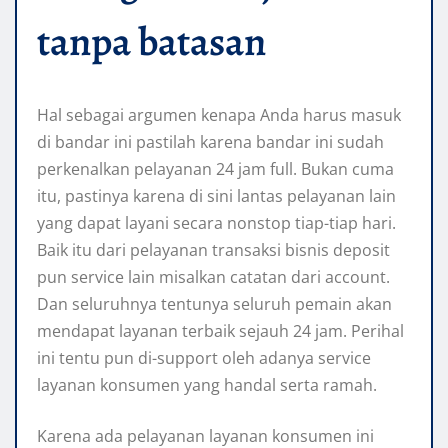
tanpa batasan
Hal sebagai argumen kenapa Anda harus masuk
di bandar ini pastilah karena bandar ini sudah
perkenalkan pelayanan 24 jam full. Bukan cuma
itu, pastinya karena di sini lantas pelayanan lain
yang dapat layani secara nonstop tiap-tiap hari.
Baik itu dari pelayanan transaksi bisnis deposit
pun service lain misalkan catatan dari account.
Dan seluruhnya tentunya seluruh pemain akan
mendapat layanan terbaik sejauh 24 jam. Perihal
ini tentu pun di-support oleh adanya service
layanan konsumen yang handal serta ramah.
Karena ada pelayanan layanan konsumen ini