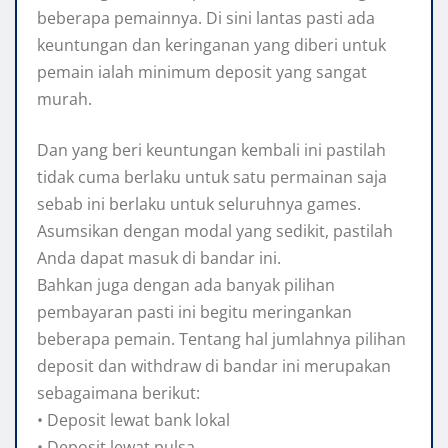
beberapa pemainnya. Di sini lantas pasti ada
keuntungan dan keringanan yang diberi untuk
pemain ialah minimum deposit yang sangat
murah.
Dan yang beri keuntungan kembali ini pastilah
tidak cuma berlaku untuk satu permainan saja
sebab ini berlaku untuk seluruhnya games.
Asumsikan dengan modal yang sedikit, pastilah
Anda dapat masuk di bandar ini.
Bahkan juga dengan ada banyak pilihan
pembayaran pasti ini begitu meringankan
beberapa pemain. Tentang hal jumlahnya pilihan
deposit dan withdraw di bandar ini merupakan
sebagaimana berikut:
• Deposit lewat bank lokal
• Deposit lewat pulsa