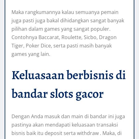
Maka rangkumannya kalau semuanya pemain
juga pasti juga bakal dihidangkan sangat banyak
pilihan dalam games yang sangat populer.
Contohnya Baccarat, Roulette, Sicbo, Dragon
Tiger, Poker Dice, serta pasti masih banyak
games yang lain.
Keluasaan berbisnis di
bandar slots gacor
Dengan Anda masuk dan main di bandar ini juga
pastinya akan mendapati keluasaan transaksi
bisnis baik itu deposit serta withdraw . Maka, di