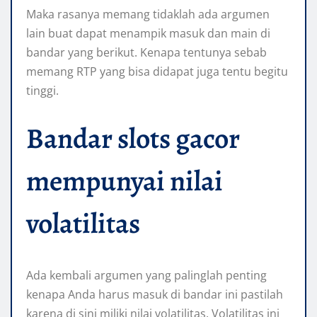
Maka rasanya memang tidaklah ada argumen
lain buat dapat menampik masuk dan main di
bandar yang berikut. Kenapa tentunya sebab
memang RTP yang bisa didapat juga tentu begitu
tinggi.
Bandar slots gacor
mempunyai nilai
volatilitas
Ada kembali argumen yang palinglah penting
kenapa Anda harus masuk di bandar ini pastilah
karena di sini miliki nilai volatilitas. Volatilitas ini