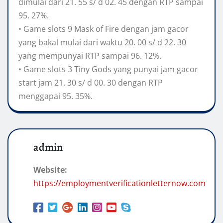
dimulai dari 21. 55 s/ d 02. 45 dengan RTP sampai
95. 27%.
• Game slots 9 Mask of Fire dengan jam gacor
yang bakal mulai dari waktu 20. 00 s/ d 22. 30
yang mempunyai RTP sampai 96. 12%.
• Game slots 3 Tiny Gods yang punyai jam gacor
start jam 21. 30 s/ d 00. 30 dengan RTP
menggapai 95. 35%.
admin
Website:
https://employmentverificationletternow.com