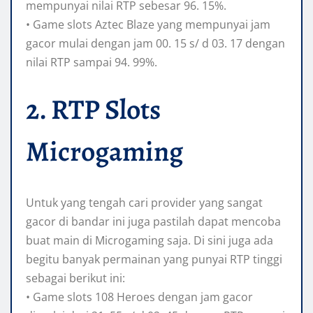
mempunyai nilai RTP sebesar 96. 15%.
• Game slots Aztec Blaze yang mempunyai jam
gacor mulai dengan jam 00. 15 s/ d 03. 17 dengan
nilai RTP sampai 94. 99%.
2. RTP Slots
Microgaming
Untuk yang tengah cari provider yang sangat
gacor di bandar ini juga pastilah dapat mencoba
buat main di Microgaming saja. Di sini juga ada
begitu banyak permainan yang punyai RTP tinggi
sebagai berikut ini:
• Game slots 108 Heroes dengan jam gacor