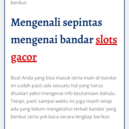
berikut.
Mengenali sepintas
mengenai bandar
slots
gacor
Buat Anda yang bisa masuk serta main di bandar
ini sudah pasti ada sesuatu hal yang harus
disadari yakni mengenai info keutamaan dahulu.
Tetapi, pasti sampai waktu ini juga masih tetap
ada yang belum mengetahui terkait bandar yang
berikut serta yok baca secara lengkap berikut: