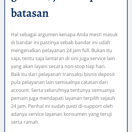
batasan
Hal sebagai argumen kenapa Anda mesti masuk
di bandar ini pastinya sebab bandar ini udah
mengenalkan pelayanan 24 jam full. Bukan itu
saja, tentu saja lantaran di sini juga service lain
yang akan layani secara non-stop tiap hari.
Baik itu dari pelayanan transaksi bisnis deposit
pula pelayanan lain semisalnya catatan dari
account. Serta seluruhnya tentunya semuanya
pemain juga mendapati layanan terpilih sejauh
24 jam. Perihal ini sudah pasti di-support oleh
adanya service layanan konsumen yang teruji
serta ramah.