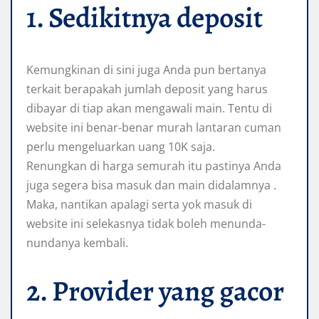
1. Sedikitnya deposit
Kemungkinan di sini juga Anda pun bertanya
terkait berapakah jumlah deposit yang harus
dibayar di tiap akan mengawali main. Tentu di
website ini benar-benar murah lantaran cuman
perlu mengeluarkan uang 10K saja.
Renungkan di harga semurah itu pastinya Anda
juga segera bisa masuk dan main didalamnya .
Maka, nantikan apalagi serta yok masuk di
website ini selekasnya tidak boleh menunda-
nundanya kembali.
2. Provider yang gacor