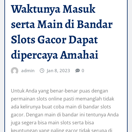
Waktunya Masuk
serta Main di Bandar
Slots Gacor Dapat
dipercaya Amahai
admin
Jan 8, 2023
0
Untuk Anda yang benar-benar puas dengan
permainan slots online pasti memanglah tidak
ada kelirunya buat coba main di bandar slots
gacor. Dengan main di bandar ini tentunya Anda
juga segera bisa main slots serta bisa
keuntungan yang paling gacor tidak serupa di