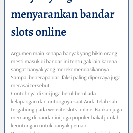
menyarankan bandar
slots online
Argumen main kenapa banyak yang bikin orang
mesti masuk di bandar ini tentu gak lain karena
sangat banyak yang merekomendasikannya.
Sampai beberapa dari faksi paling dipercaya juga
merasai tersebut.
Contohnya di sini juga betul-betul ada
kelapangan dan untungnya saat Anda telah sah
tergabung pada website slots online. Bahkan juga
memang di bandar ini juga populer bakal jumlah
keuntungan untuk banyak pemain.