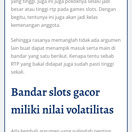
yang tinggi. Juga ini juga pokoknya selalu jadi
besar atau tinggi rtp pada games slots. Dengan
begitu, tentunya ini juga akan jadi kelas
kemenangan anggota.
Sehingga rasanya memanglah tidak ada argumen
lain buat dapat menampik masuk serta main di
bandar yang satu berikut. Kenapa tentu sebab
RTP yang bakal didapat juga sudah pasti tinggi
sekali.
Bandar slots gacor
miliki nilai volatilitas
Ada kembali argumen yang palinglah penting