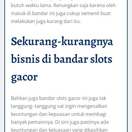
butuh waktu lama. Renungkan saja karena oleh
masuk di bandar ini juga cukup semenit buat
melakukan juga kurang dari itu.
Sekurang-kurangnya
bisnis di bandar slots
gacor
Bahkan juga bandar slots gacor ini juga tak
tanggung- tanggung sat ingin mengenalkan
keuntungan dan kepuasan untuk membagi
banyak pemainnya. Di sini juga pastinya ada
keuntungan dan keluasaan yang dikasihkan