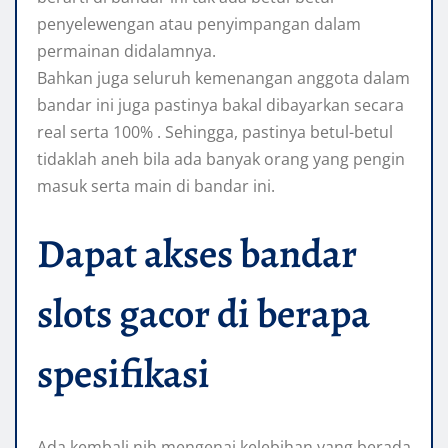
penyelewengan atau penyimpangan dalam
permainan didalamnya.
Bahkan juga seluruh kemenangan anggota dalam
bandar ini juga pastinya bakal dibayarkan secara
real serta 100% . Sehingga, pastinya betul-betul
tidaklah aneh bila ada banyak orang yang pengin
masuk serta main di bandar ini.
Dapat akses bandar
slots gacor di berapa
spesifikasi
Ada kembali nih mengenai kelebihan yang berada