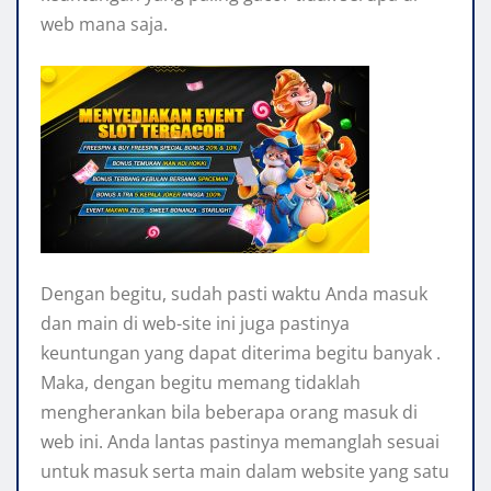
web mana saja.
Dengan begitu, sudah pasti waktu Anda masuk
dan main di web-site ini juga pastinya
keuntungan yang dapat diterima begitu banyak .
Maka, dengan begitu memang tidaklah
mengherankan bila beberapa orang masuk di
web ini. Anda lantas pastinya memanglah sesuai
untuk masuk serta main dalam website yang satu