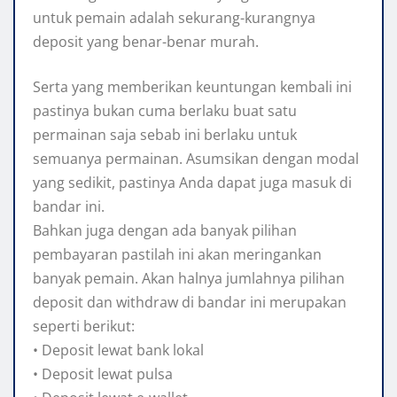
untuk pemain adalah sekurang-kurangnya
deposit yang benar-benar murah.
Serta yang memberikan keuntungan kembali ini
pastinya bukan cuma berlaku buat satu
permainan saja sebab ini berlaku untuk
semuanya permainan. Asumsikan dengan modal
yang sedikit, pastinya Anda dapat juga masuk di
bandar ini.
Bahkan juga dengan ada banyak pilihan
pembayaran pastilah ini akan meringankan
banyak pemain. Akan halnya jumlahnya pilihan
deposit dan withdraw di bandar ini merupakan
seperti berikut:
• Deposit lewat bank lokal
• Deposit lewat pulsa