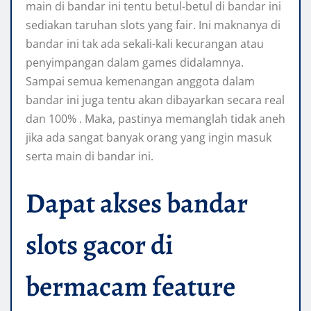
main di bandar ini tentu betul-betul di bandar ini
sediakan taruhan slots yang fair. Ini maknanya di
bandar ini tak ada sekali-kali kecurangan atau
penyimpangan dalam games didalamnya.
Sampai semua kemenangan anggota dalam
bandar ini juga tentu akan dibayarkan secara real
dan 100% . Maka, pastinya memanglah tidak aneh
jika ada sangat banyak orang yang ingin masuk
serta main di bandar ini.
Dapat akses bandar
slots gacor di
bermacam feature