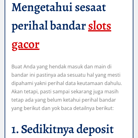
Mengetahui sesaat
perihal bandar
slots
gacor
Buat Anda yang hendak masuk dan main di
bandar ini pastinya ada sesuatu hal yang mesti
dipahami yakni perihal data keutamaan dahulu.
Akan tetapi, pasti sampai sekarang juga masih
tetap ada yang belum ketahui perihal bandar
yang berikut dan yok baca detailnya berikut:
1. Sedikitnya deposit