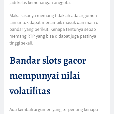
jadi kelas kemenangan anggota.
Maka rasanya memang tidaklah ada argumen
lain untuk dapat menampik masuk dan main di
bandar yang berikut. Kenapa tentunya sebab
memang RTP yang bisa didapat juga pastinya
tinggi sekali.
Bandar slots gacor
mempunyai nilai
volatilitas
Ada kembali argumen yang terpenting kenapa