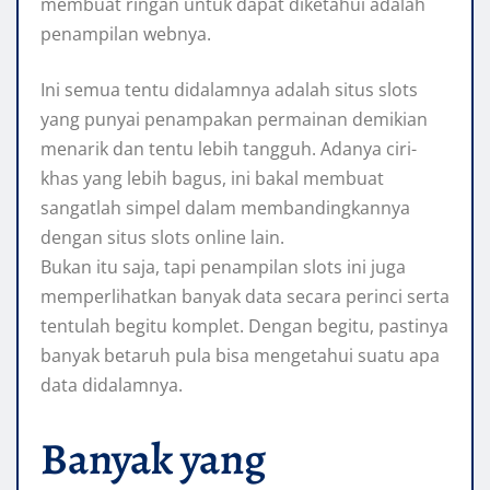
membuat ringan untuk dapat diketahui adalah
penampilan webnya.
Ini semua tentu didalamnya adalah situs slots
yang punyai penampakan permainan demikian
menarik dan tentu lebih tangguh. Adanya ciri-
khas yang lebih bagus, ini bakal membuat
sangatlah simpel dalam membandingkannya
dengan situs slots online lain.
Bukan itu saja, tapi penampilan slots ini juga
memperlihatkan banyak data secara perinci serta
tentulah begitu komplet. Dengan begitu, pastinya
banyak betaruh pula bisa mengetahui suatu apa
data didalamnya.
Banyak yang