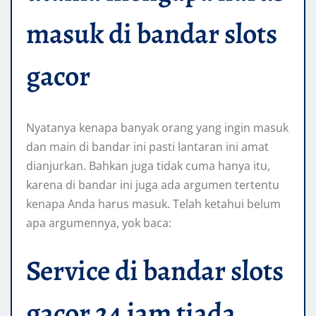
masuk di bandar slots
gacor
Nyatanya kenapa banyak orang yang ingin masuk
dan main di bandar ini pasti lantaran ini amat
dianjurkan. Bahkan juga tidak cuma hanya itu,
karena di bandar ini juga ada argumen tertentu
kenapa Anda harus masuk. Telah ketahui belum
apa argumennya, yok baca:
Service di bandar slots
gacor 24 jam tiada