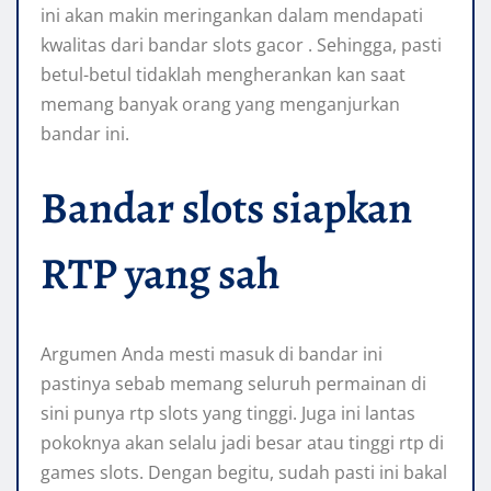
ini akan makin meringankan dalam mendapati
kwalitas dari bandar slots gacor . Sehingga, pasti
betul-betul tidaklah mengherankan kan saat
memang banyak orang yang menganjurkan
bandar ini.
Bandar slots siapkan
RTP yang sah
Argumen Anda mesti masuk di bandar ini
pastinya sebab memang seluruh permainan di
sini punya rtp slots yang tinggi. Juga ini lantas
pokoknya akan selalu jadi besar atau tinggi rtp di
games slots. Dengan begitu, sudah pasti ini bakal