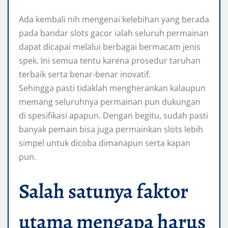
Ada kembali nih mengenai kelebihan yang berada
pada bandar slots gacor ialah seluruh permainan
dapat dicapai melalui berbagai bermacam jenis
spek. Ini semua tentu karena prosedur taruhan
terbaik serta benar-benar inovatif.
Sehingga pasti tidaklah mengherankan kalaupun
memang seluruhnya permainan pun dukungan
di spesifikasi apapun. Dengan begitu, sudah pasti
banyak pemain bisa juga permainkan slots lebih
simpel untuk dicoba dimanapun serta kapan
pun.
Salah satunya faktor
utama mengapa harus