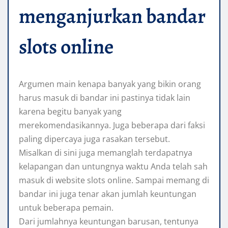
menganjurkan bandar
slots online
Argumen main kenapa banyak yang bikin orang
harus masuk di bandar ini pastinya tidak lain
karena begitu banyak yang
merekomendasikannya. Juga beberapa dari faksi
paling dipercaya juga rasakan tersebut.
Misalkan di sini juga memanglah terdapatnya
kelapangan dan untungnya waktu Anda telah sah
masuk di website slots online. Sampai memang di
bandar ini juga tenar akan jumlah keuntungan
untuk beberapa pemain.
Dari jumlahnya keuntungan barusan, tentunya