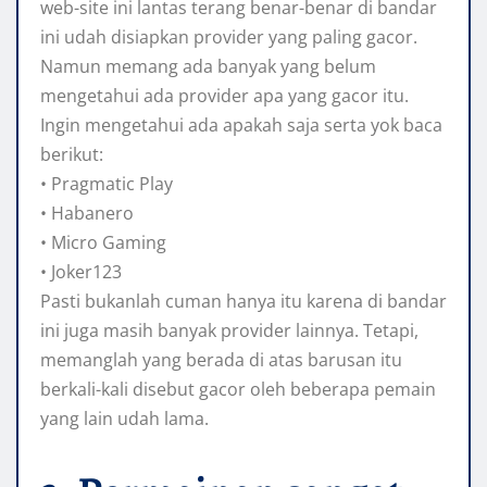
web-site ini lantas terang benar-benar di bandar
ini udah disiapkan provider yang paling gacor.
Namun memang ada banyak yang belum
mengetahui ada provider apa yang gacor itu.
Ingin mengetahui ada apakah saja serta yok baca
berikut:
• Pragmatic Play
• Habanero
• Micro Gaming
• Joker123
Pasti bukanlah cuman hanya itu karena di bandar
ini juga masih banyak provider lainnya. Tetapi,
memanglah yang berada di atas barusan itu
berkali-kali disebut gacor oleh beberapa pemain
yang lain udah lama.