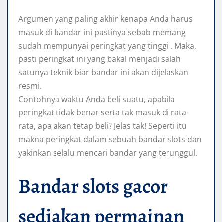
Argumen yang paling akhir kenapa Anda harus
masuk di bandar ini pastinya sebab memang
sudah mempunyai peringkat yang tinggi . Maka,
pasti peringkat ini yang bakal menjadi salah
satunya teknik biar bandar ini akan dijelaskan
resmi.
Contohnya waktu Anda beli suatu, apabila
peringkat tidak benar serta tak masuk di rata-
rata, apa akan tetap beli? Jelas tak! Seperti itu
makna peringkat dalam sebuah bandar slots dan
yakinkan selalu mencari bandar yang terunggul.
Bandar slots gacor
sediakan permainan