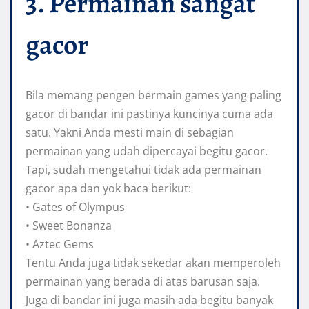
3. Permainan sangat
gacor
Bila memang pengen bermain games yang paling
gacor di bandar ini pastinya kuncinya cuma ada
satu. Yakni Anda mesti main di sebagian
permainan yang udah dipercayai begitu gacor.
Tapi, sudah mengetahui tidak ada permainan
gacor apa dan yok baca berikut:
• Gates of Olympus
• Sweet Bonanza
• Aztec Gems
Tentu Anda juga tidak sekedar akan memperoleh
permainan yang berada di atas barusan saja.
Juga di bandar ini juga masih ada begitu banyak