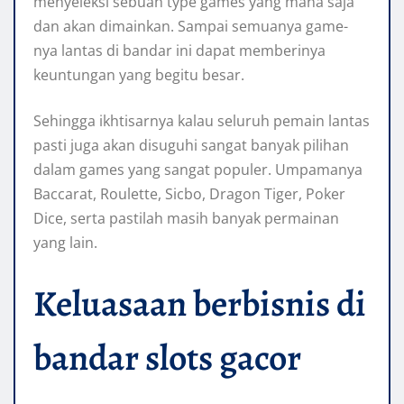
menyeleksi sebuah type games yang mana saja
dan akan dimainkan. Sampai semuanya game-
nya lantas di bandar ini dapat memberinya
keuntungan yang begitu besar.
Sehingga ikhtisarnya kalau seluruh pemain lantas
pasti juga akan disuguhi sangat banyak pilihan
dalam games yang sangat populer. Umpamanya
Baccarat, Roulette, Sicbo, Dragon Tiger, Poker
Dice, serta pastilah masih banyak permainan
yang lain.
Keluasaan berbisnis di
bandar slots gacor