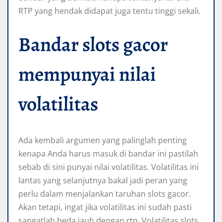
RTP yang hendak didapat juga tentu tinggi sekali.
Bandar slots gacor
mempunyai nilai
volatilitas
Ada kembali argumen yang palinglah penting
kenapa Anda harus masuk di bandar ini pastilah
sebab di sini punyai nilai volatilitas. Volatilitas ini
lantas yang selanjutnya bakal jadi peran yang
perlu dalam menjalankan taruhan slots gacor.
Akan tetapi, ingat jika volatilitas ini sudah pasti
sangatlah beda jauh dengan rtp. Volatilitas slots