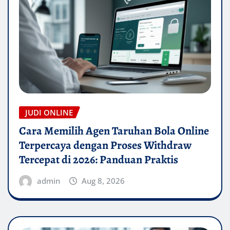
JUDI ONLINE
Cara Memilih Agen Taruhan Bola Online
Terpercaya dengan Proses Withdraw
Tercepat di 2026: Panduan Praktis
admin
Aug 8, 2026