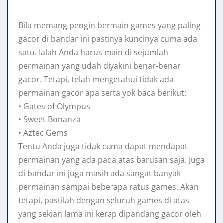
Bila memang pengin bermain games yang paling
gacor di bandar ini pastinya kuncinya cuma ada
satu. Ialah Anda harus main di sejumlah
permainan yang udah diyakini benar-benar
gacor. Tetapi, telah mengetahui tidak ada
permainan gacor apa serta yok baca berikut:
• Gates of Olympus
• Sweet Bonanza
• Aztec Gems
Tentu Anda juga tidak cuma dapat mendapat
permainan yang ada pada atas barusan saja. Juga
di bandar ini juga masih ada sangat banyak
permainan sampai beberapa ratus games. Akan
tetapi, pastilah dengan seluruh games di atas
yang sekian lama ini kerap dipandang gacor oleh