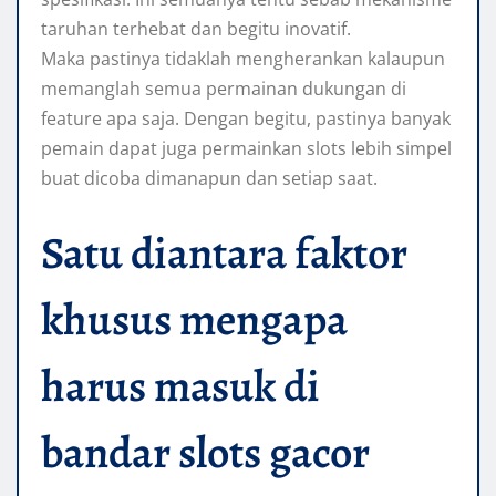
taruhan terhebat dan begitu inovatif.
Maka pastinya tidaklah mengherankan kalaupun
memanglah semua permainan dukungan di
feature apa saja. Dengan begitu, pastinya banyak
pemain dapat juga permainkan slots lebih simpel
buat dicoba dimanapun dan setiap saat.
Satu diantara faktor
khusus mengapa
harus masuk di
bandar slots gacor