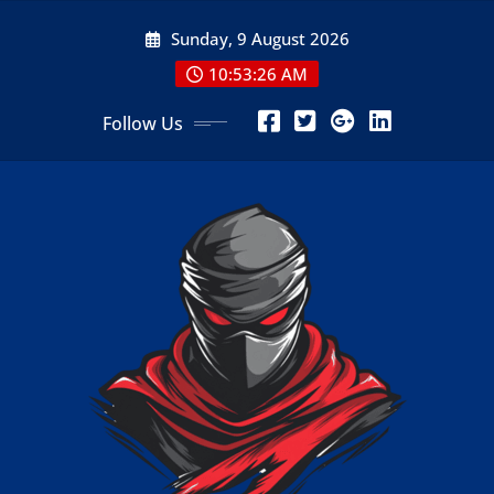
Skip
Sunday, 9 August 2026
to
content
10:53:27 AM
Follow Us