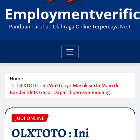
Employmentverific
Panduan Taruhan Olahraga Online Terpercaya No.1
Home
OLXTOTO : Ini Waktunya Masuk serta Main di
Bandar Slots Gacor Dapat dipercaya Binuang
JUDI ONLINE
OLXTOTO : Ini