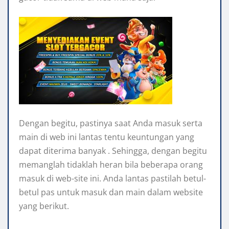
Dengan begitu, pastinya saat Anda masuk serta
main di web ini lantas tentu keuntungan yang
dapat diterima banyak . Sehingga, dengan begitu
memanglah tidaklah heran bila beberapa orang
masuk di web-site ini. Anda lantas pastilah betul-
betul pas untuk masuk dan main dalam website
yang berikut.