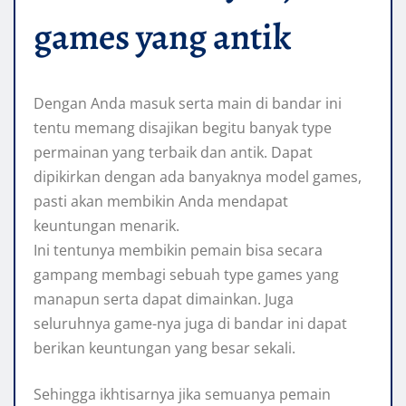
games yang antik
Dengan Anda masuk serta main di bandar ini
tentu memang disajikan begitu banyak type
permainan yang terbaik dan antik. Dapat
dipikirkan dengan ada banyaknya model games,
pasti akan membikin Anda mendapat
keuntungan menarik.
Ini tentunya membikin pemain bisa secara
gampang membagi sebuah type games yang
manapun serta dapat dimainkan. Juga
seluruhnya game-nya juga di bandar ini dapat
berikan keuntungan yang besar sekali.
Sehingga ikhtisarnya jika semuanya pemain