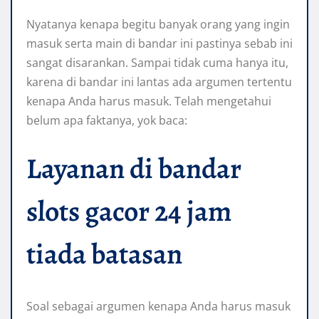
Nyatanya kenapa begitu banyak orang yang ingin
masuk serta main di bandar ini pastinya sebab ini
sangat disarankan. Sampai tidak cuma hanya itu,
karena di bandar ini lantas ada argumen tertentu
kenapa Anda harus masuk. Telah mengetahui
belum apa faktanya, yok baca:
Layanan di bandar
slots gacor 24 jam
tiada batasan
Soal sebagai argumen kenapa Anda harus masuk