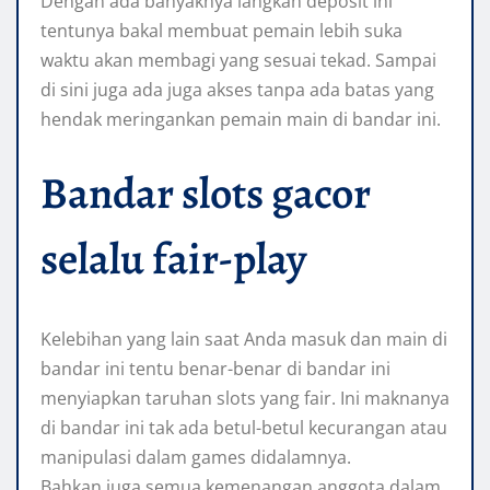
Dengan ada banyaknya langkah deposit ini
tentunya bakal membuat pemain lebih suka
waktu akan membagi yang sesuai tekad. Sampai
di sini juga ada juga akses tanpa ada batas yang
hendak meringankan pemain main di bandar ini.
Bandar slots gacor
selalu fair-play
Kelebihan yang lain saat Anda masuk dan main di
bandar ini tentu benar-benar di bandar ini
menyiapkan taruhan slots yang fair. Ini maknanya
di bandar ini tak ada betul-betul kecurangan atau
manipulasi dalam games didalamnya.
Bahkan juga semua kemenangan anggota dalam