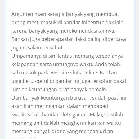
Argumen main kenapa banyak yang membuat
orang mesti masuk di bandar ini tentu tidak lain
karena banyak yang merekomendasikannya.
Bahkan juga beberapa dari faksi paling dipercaya
juga rasakan tersebut.
Umpamanya di sini lantas memang tersedianya
kelapangan serta untungnya waktu Anda telah
sah masuk pada website slots online. Bahkan
juga betul-betul di bandar ini juga tersohor bakal
jumlah keuntungan buat banyak pemain.
Dari banyak keuntungan barusan, sudah pasti ini
akan kian meringankan dalam mendapati
kwalitas dari bandar slots gacor . Maka, pastilah
memanglah tidaklah mengherankan kan waktu
memang banyak orang yang menganjurkan