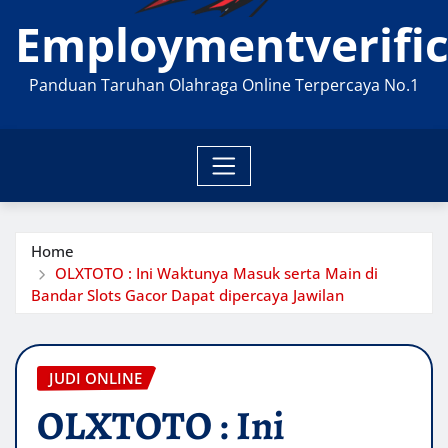
Employmentverific
Panduan Taruhan Olahraga Online Terpercaya No.1
Home
OLXTOTO : Ini Waktunya Masuk serta Main di
Bandar Slots Gacor Dapat dipercaya Jawilan
JUDI ONLINE
OLXTOTO : Ini