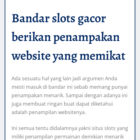
Bandar slots gacor
berikan penampakan
website yang memikat
Ada sesuatu hal yang lain jadi argumen Anda
mesti masuk di bandar ini sebab memang punyai
penampakan menarik. Sampai dengan adanya ini
juga membuat ringan buat dapat diketahui
adalah penampilan websitenya.
Ini semua tentu didalamnya yakni situs slots yang
miliki penampilan permainan demikian menarik