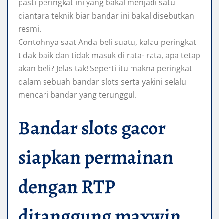
pasti peringkat ini yang bakal menjadi satu
diantara teknik biar bandar ini bakal disebutkan
resmi.
Contohnya saat Anda beli suatu, kalau peringkat
tidak baik dan tidak masuk di rata- rata, apa tetap
akan beli? Jelas tak! Seperti itu makna peringkat
dalam sebuah bandar slots serta yakini selalu
mencari bandar yang terunggul.
Bandar slots gacor
siapkan permainan
dengan RTP
ditanggung maxwin