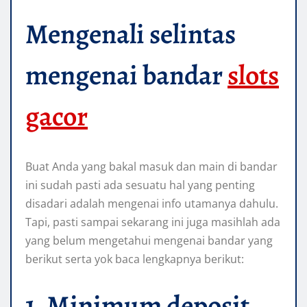
Mengenali selintas
mengenai bandar
slots
gacor
Buat Anda yang bakal masuk dan main di bandar
ini sudah pasti ada sesuatu hal yang penting
disadari adalah mengenai info utamanya dahulu.
Tapi, pasti sampai sekarang ini juga masihlah ada
yang belum mengetahui mengenai bandar yang
berikut serta yok baca lengkapnya berikut:
1. Minimum deposit