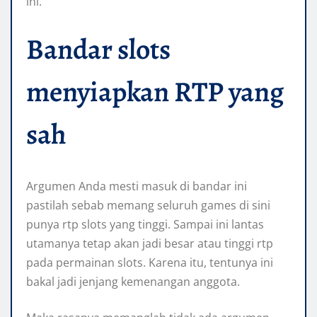
ini.
Bandar slots
menyiapkan RTP yang
sah
Argumen Anda mesti masuk di bandar ini
pastilah sebab memang seluruh games di sini
punya rtp slots yang tinggi. Sampai ini lantas
utamanya tetap akan jadi besar atau tinggi rtp
pada permainan slots. Karena itu, tentunya ini
bakal jadi jenjang kemenangan anggota.