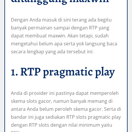
Dengan Anda masuk di sini terang ada begitu
banyak permainan sampai dengan RTP yang
dapat membuat maxwin. Akan tetapi, sudah
mengetahui belum apa serta yok langsung baca
secara lengkap yang ada tersebut ini:
1. RTP pragmatic play
Anda di provider ini pastinya dapat memperoleh
skema slots gacor, namun banyak memang di
antara Anda belum peroleh skema gacor. Serta di
bandar ini juga sediakan RTP slots pragmatic play
dengan RTP slots dengan nilai minimum yaitu