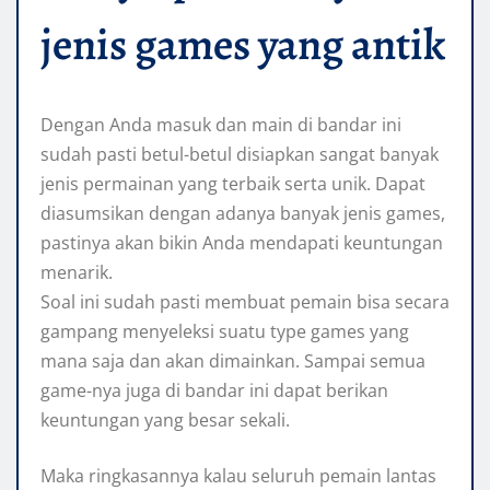
jenis games yang antik
Dengan Anda masuk dan main di bandar ini
sudah pasti betul-betul disiapkan sangat banyak
jenis permainan yang terbaik serta unik. Dapat
diasumsikan dengan adanya banyak jenis games,
pastinya akan bikin Anda mendapati keuntungan
menarik.
Soal ini sudah pasti membuat pemain bisa secara
gampang menyeleksi suatu type games yang
mana saja dan akan dimainkan. Sampai semua
game-nya juga di bandar ini dapat berikan
keuntungan yang besar sekali.
Maka ringkasannya kalau seluruh pemain lantas