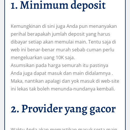
1. Minimum deposit
Kemungkinan di sini juga Anda pun menanyakan
perihal berapakah jumlah deposit yang harus
dibayar setiap akan memulai main. Tentu saja di
web ini benar-benar murah sebab cuman perlu
mengeluarkan uang 10K saja.
Asumsikan pada harga semurah itu pastinya
Anda juga dapat masuk dan main didalamnya .
Maka, nantikan apalagi dan yok masuk di web-site
ini lekas tak boleh menunda-nundanya kembali.
2. Provider yang gacor
Waktu Anda akan memastikan masuk serta main