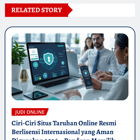
RELATED STORY
JUDI ONLINE
Ciri-Ciri Situs Taruhan Online Resmi
Berlisensi Internasional yang Aman