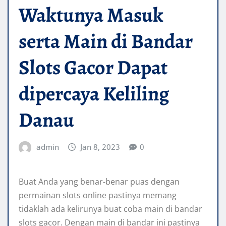
Waktunya Masuk
serta Main di Bandar
Slots Gacor Dapat
dipercaya Keliling
Danau
admin
Jan 8, 2023
0
Buat Anda yang benar-benar puas dengan
permainan slots online pastinya memang
tidaklah ada kelirunya buat coba main di bandar
slots gacor. Dengan main di bandar ini pastinya