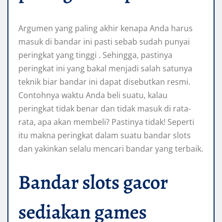
Argumen yang paling akhir kenapa Anda harus
masuk di bandar ini pasti sebab sudah punyai
peringkat yang tinggi . Sehingga, pastinya
peringkat ini yang bakal menjadi salah satunya
teknik biar bandar ini dapat disebutkan resmi.
Contohnya waktu Anda beli suatu, kalau
peringkat tidak benar dan tidak masuk di rata-
rata, apa akan membeli? Pastinya tidak! Seperti
itu makna peringkat dalam suatu bandar slots
dan yakinkan selalu mencari bandar yang terbaik.
Bandar slots gacor
sediakan games