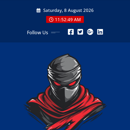
Skip
Saturday, 8 August 2026
to
content
11:52:50 AM
Follow Us