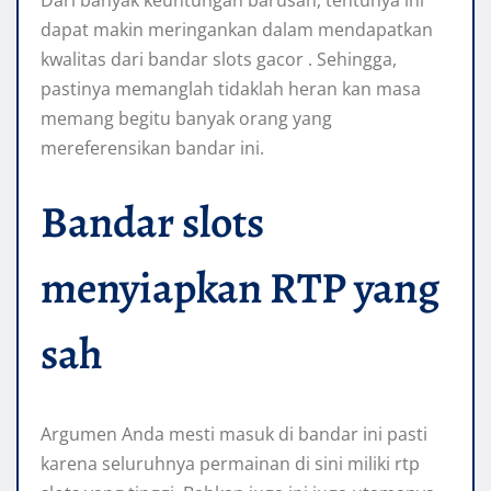
dapat makin meringankan dalam mendapatkan
kwalitas dari bandar slots gacor . Sehingga,
pastinya memanglah tidaklah heran kan masa
memang begitu banyak orang yang
mereferensikan bandar ini.
Bandar slots
menyiapkan RTP yang
sah
Argumen Anda mesti masuk di bandar ini pasti
karena seluruhnya permainan di sini miliki rtp