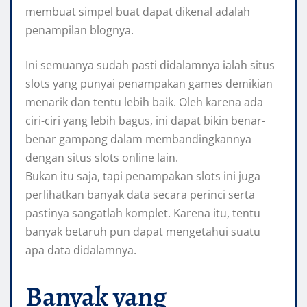
membuat simpel buat dapat dikenal adalah
penampilan blognya.
Ini semuanya sudah pasti didalamnya ialah situs
slots yang punyai penampakan games demikian
menarik dan tentu lebih baik. Oleh karena ada
ciri-ciri yang lebih bagus, ini dapat bikin benar-
benar gampang dalam membandingkannya
dengan situs slots online lain.
Bukan itu saja, tapi penampakan slots ini juga
perlihatkan banyak data secara perinci serta
pastinya sangatlah komplet. Karena itu, tentu
banyak betaruh pun dapat mengetahui suatu
apa data didalamnya.
Banyak yang