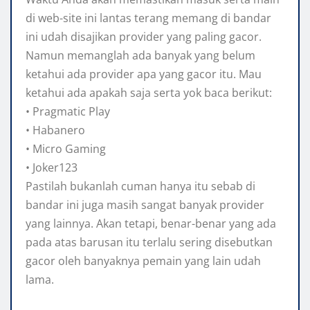
di web-site ini lantas terang memang di bandar
ini udah disajikan provider yang paling gacor.
Namun memanglah ada banyak yang belum
ketahui ada provider apa yang gacor itu. Mau
ketahui ada apakah saja serta yok baca berikut:
• Pragmatic Play
• Habanero
• Micro Gaming
• Joker123
Pastilah bukanlah cuman hanya itu sebab di
bandar ini juga masih sangat banyak provider
yang lainnya. Akan tetapi, benar-benar yang ada
pada atas barusan itu terlalu sering disebutkan
gacor oleh banyaknya pemain yang lain udah
lama.