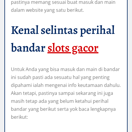
pastinya memang sesuai buat masuk dan main
dalam website yang satu berikut.
Kenal selintas perihal
bandar
slots gacor
Untuk Anda yang bisa masuk dan main di bandar
ini sudah pasti ada sesuatu hal yang penting
dipahami ialah mengenai info keutamaan dahulu.
Akan tetapi, pastinya sampai sekarang ini juga
masih tetap ada yang belum ketahui perihal
bandar yang berikut serta yok baca lengkapnya
berikut: