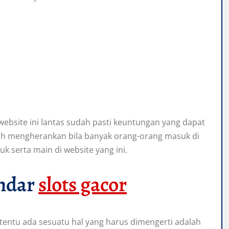
website ini lantas sudah pasti keuntungan yang dapat
lah mengherankan bila banyak orang-orang masuk di
k serta main di website yang ini.
andar
slots gacor
tentu ada sesuatu hal yang harus dimengerti adalah