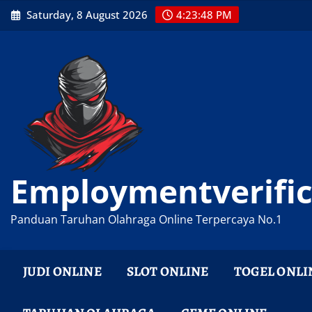
Skip
Saturday, 8 August 2026
4:23:49 PM
to
content
Employmentverific
Panduan Taruhan Olahraga Online Terpercaya No.1
JUDI ONLINE
SLOT ONLINE
TOGEL ONLI