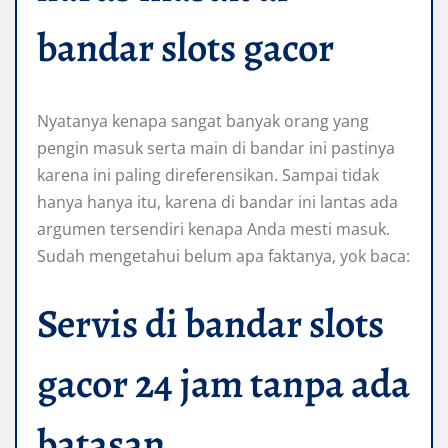
bandar slots gacor
Nyatanya kenapa sangat banyak orang yang
pengin masuk serta main di bandar ini pastinya
karena ini paling direferensikan. Sampai tidak
hanya hanya itu, karena di bandar ini lantas ada
argumen tersendiri kenapa Anda mesti masuk.
Sudah mengetahui belum apa faktanya, yok baca:
Servis di bandar slots
gacor 24 jam tanpa ada
batasan