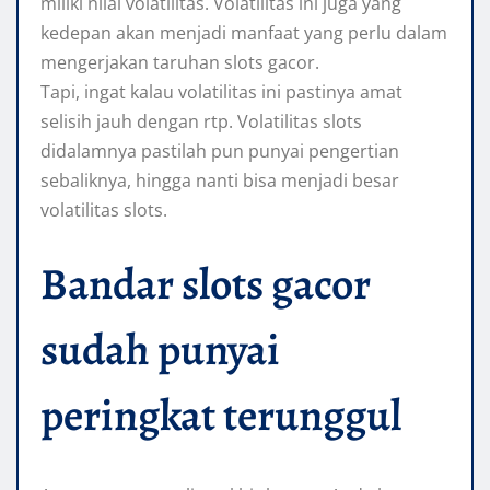
miliki nilai volatilitas. Volatilitas ini juga yang
kedepan akan menjadi manfaat yang perlu dalam
mengerjakan taruhan slots gacor.
Tapi, ingat kalau volatilitas ini pastinya amat
selisih jauh dengan rtp. Volatilitas slots
didalamnya pastilah pun punyai pengertian
sebaliknya, hingga nanti bisa menjadi besar
volatilitas slots.
Bandar slots gacor
sudah punyai
peringkat terunggul