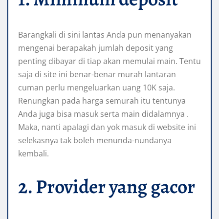
Barangkali di sini lantas Anda pun menanyakan
mengenai berapakah jumlah deposit yang
penting dibayar di tiap akan memulai main. Tentu
saja di site ini benar-benar murah lantaran
cuman perlu mengeluarkan uang 10K saja.
Renungkan pada harga semurah itu tentunya
Anda juga bisa masuk serta main didalamnya .
Maka, nanti apalagi dan yok masuk di website ini
selekasnya tak boleh menunda-nundanya
kembali.
2. Provider yang gacor