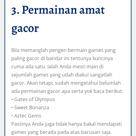
3. Permainan amat
gacor
Bila memanglah pengen bermain games yang
paling gacor di bandar ini tentunya kuncinya
cuma ada satu. Ialah Anda mesti main di
sejumlah games yang udah diakui sangatlah
gacor. Akan tetapi, sudah mengetahui belumlah
ada permainan gacor apa serta yok baca berikut:
• Gates of Olympus
• Sweet Bonanza
• Aztec Gems
Pastinya Anda juga tidak hanya bakal mendapati
games yang berada pada atas barusan saja.