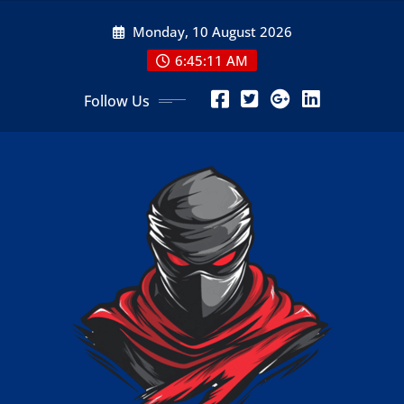
Skip
Monday, 10 August 2026
to
content
6:45:12 AM
Follow Us