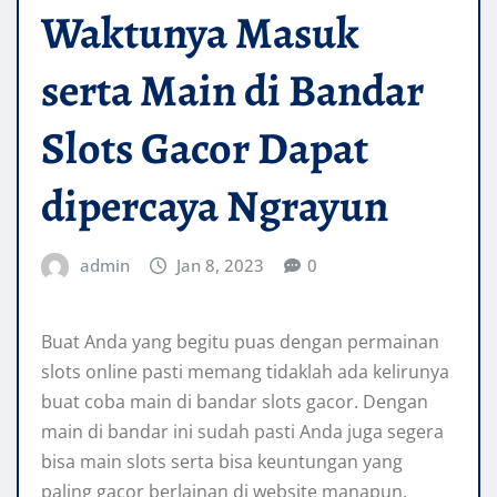
Waktunya Masuk
serta Main di Bandar
Slots Gacor Dapat
dipercaya Ngrayun
admin
Jan 8, 2023
0
Buat Anda yang begitu puas dengan permainan
slots online pasti memang tidaklah ada kelirunya
buat coba main di bandar slots gacor. Dengan
main di bandar ini sudah pasti Anda juga segera
bisa main slots serta bisa keuntungan yang
paling gacor berlainan di website manapun.