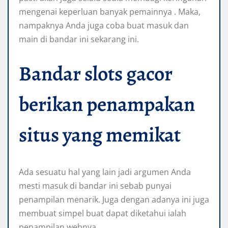
mengenai keperluan banyak pemainnya . Maka,
nampaknya Anda juga coba buat masuk dan
main di bandar ini sekarang ini.
Bandar slots gacor
berikan penampakan
situs yang memikat
Ada sesuatu hal yang lain jadi argumen Anda
mesti masuk di bandar ini sebab punyai
penampilan menarik. Juga dengan adanya ini juga
membuat simpel buat dapat diketahui ialah
penampilan webnya.