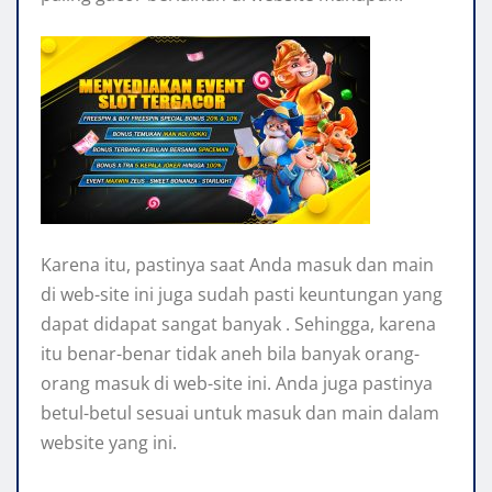
Karena itu, pastinya saat Anda masuk dan main
di web-site ini juga sudah pasti keuntungan yang
dapat didapat sangat banyak . Sehingga, karena
itu benar-benar tidak aneh bila banyak orang-
orang masuk di web-site ini. Anda juga pastinya
betul-betul sesuai untuk masuk dan main dalam
website yang ini.