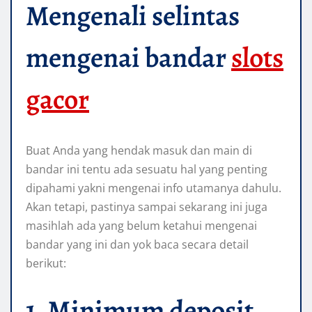
Mengenali selintas
mengenai bandar
slots
gacor
Buat Anda yang hendak masuk dan main di
bandar ini tentu ada sesuatu hal yang penting
dipahami yakni mengenai info utamanya dahulu.
Akan tetapi, pastinya sampai sekarang ini juga
masihlah ada yang belum ketahui mengenai
bandar yang ini dan yok baca secara detail
berikut:
1. Minimum deposit