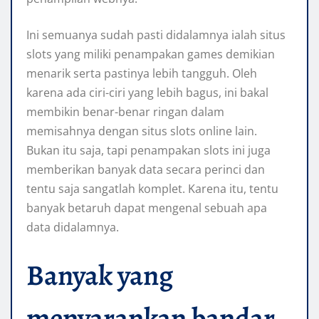
Ini semuanya sudah pasti didalamnya ialah situs
slots yang miliki penampakan games demikian
menarik serta pastinya lebih tangguh. Oleh
karena ada ciri-ciri yang lebih bagus, ini bakal
membikin benar-benar ringan dalam
memisahnya dengan situs slots online lain.
Bukan itu saja, tapi penampakan slots ini juga
memberikan banyak data secara perinci dan
tentu saja sangatlah komplet. Karena itu, tentu
banyak betaruh dapat mengenal sebuah apa
data didalamnya.
Banyak yang
menyarankan bandar