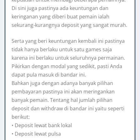
Di sini juga pastinya ada keuntungan dan
keringanan yang diberi buat pemain ialah
sekurang-kurangnya deposit yang sangat murah.
Serta yang beri keuntungan kembali ini pastinya
tidak hanya berlaku untuk satu games saja
karena ini berlaku untuk seluruhnya permainan.
Pikirkan dengan modal yang sedikit, pasti Anda
dapat pula masuk di bandar ini.
Bahkan juga dengan adanya banyak pilihan
pembayaran pastinya ini akan meringankan
banyak pemain. Tentang hal jumlah pilihan
deposit dan withdraw di bandar ini yaitu seperti
berikut:
• Deposit lewat bank lokal
• Deposit lewat pulsa