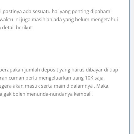
i pastinya ada sesuatu hal yang penting dipahami
i waktu ini juga masihlah ada yang belum mengetahui
detail berikut:
berapakah jumlah deposit yang harus dibayar di tiap
taran cuman perlu mengeluarkan uang 10K saja.
egera akan masuk serta main didalamnya . Maka,
nya gak boleh menunda-nundanya kembali.