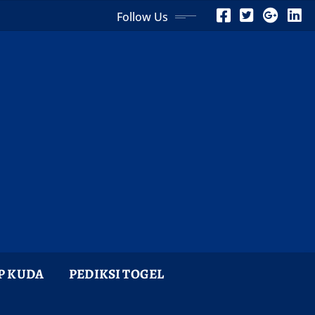
Follow Us
P KUDA
PEDIKSI TOGEL