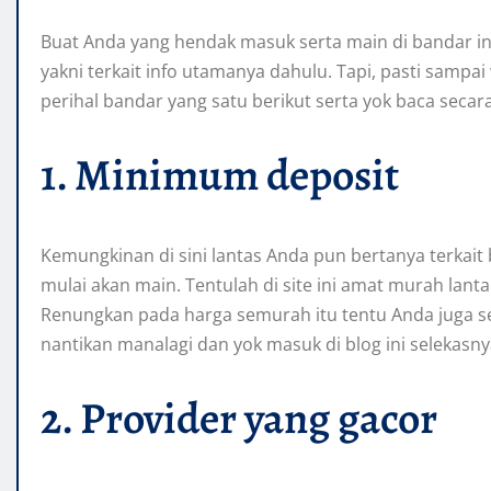
Buat Anda yang hendak masuk serta main di bandar in
yakni terkait info utamanya dahulu. Tapi, pasti sampa
perihal bandar yang satu berikut serta yok baca secara 
1. Minimum deposit
Kemungkinan di sini lantas Anda pun bertanya terkait 
mulai akan main. Tentulah di site ini amat murah lan
Renungkan pada harga semurah itu tentu Anda juga s
nantikan manalagi dan yok masuk di blog ini selekas
2. Provider yang gacor