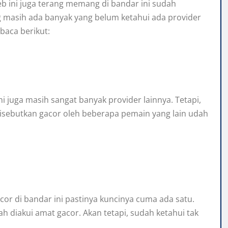
 ini juga terang memang di bandar ini sudah
 masih ada banyak yang belum ketahui ada provider
baca berikut:
i juga masih sangat banyak provider lainnya. Tetapi,
 disebutkan gacor oleh beberapa pemain yang lain udah
or di bandar ini pastinya kuncinya cuma ada satu.
h diakui amat gacor. Akan tetapi, sudah ketahui tak