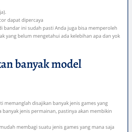
a).
cor dapat dipercaya
i bandar ini sudah pasti Anda juga bisa memperoleh
yak yang belum mengetahui ada kelebihan apa dan yok
akan banyak model
ti memanglah disajikan banyak jenis games yang
da banyak jenis permainan, pastinya akan membikin
a mudah membagi suatu jenis games yang mana saja