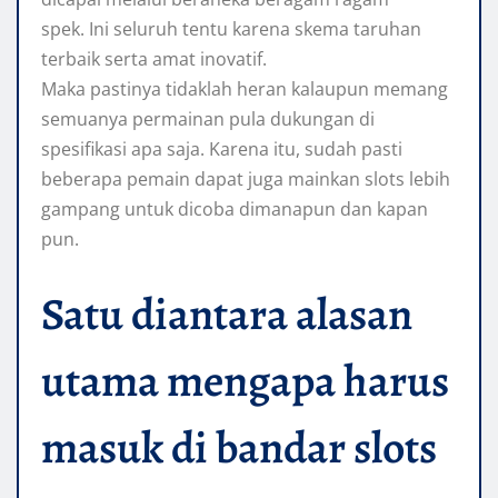
spek. Ini seluruh tentu karena skema taruhan
terbaik serta amat inovatif.
Maka pastinya tidaklah heran kalaupun memang
semuanya permainan pula dukungan di
spesifikasi apa saja. Karena itu, sudah pasti
beberapa pemain dapat juga mainkan slots lebih
gampang untuk dicoba dimanapun dan kapan
pun.
Satu diantara alasan
utama mengapa harus
masuk di bandar slots