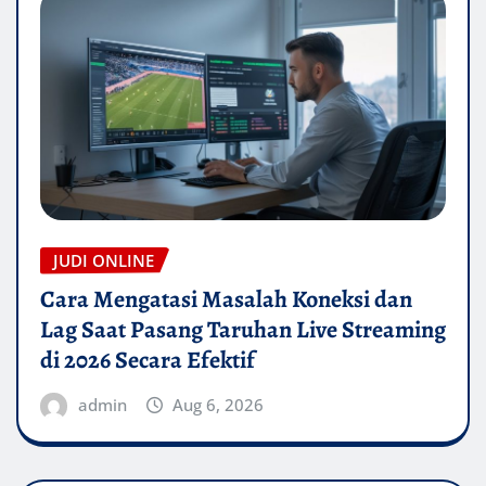
JUDI ONLINE
Cara Mengatasi Masalah Koneksi dan
Lag Saat Pasang Taruhan Live Streaming
di 2026 Secara Efektif
admin
Aug 6, 2026