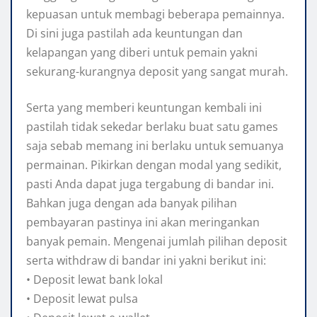
kepuasan untuk membagi beberapa pemainnya.
Di sini juga pastilah ada keuntungan dan
kelapangan yang diberi untuk pemain yakni
sekurang-kurangnya deposit yang sangat murah.
Serta yang memberi keuntungan kembali ini
pastilah tidak sekedar berlaku buat satu games
saja sebab memang ini berlaku untuk semuanya
permainan. Pikirkan dengan modal yang sedikit,
pasti Anda dapat juga tergabung di bandar ini.
Bahkan juga dengan ada banyak pilihan
pembayaran pastinya ini akan meringankan
banyak pemain. Mengenai jumlah pilihan deposit
serta withdraw di bandar ini yakni berikut ini:
• Deposit lewat bank lokal
• Deposit lewat pulsa