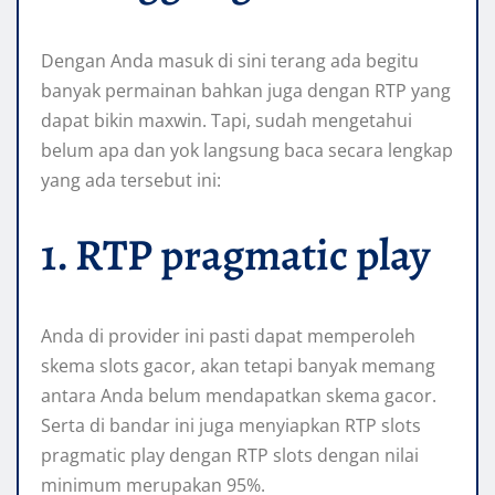
Dengan Anda masuk di sini terang ada begitu
banyak permainan bahkan juga dengan RTP yang
dapat bikin maxwin. Tapi, sudah mengetahui
belum apa dan yok langsung baca secara lengkap
yang ada tersebut ini:
1. RTP pragmatic play
Anda di provider ini pasti dapat memperoleh
skema slots gacor, akan tetapi banyak memang
antara Anda belum mendapatkan skema gacor.
Serta di bandar ini juga menyiapkan RTP slots
pragmatic play dengan RTP slots dengan nilai
minimum merupakan 95%.