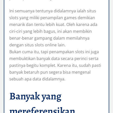
Ini semuanya tentunya didalamnya ialah situs
slots yang miliki penampilan games demikian
menarik dan tentu lebih kuat. Oleh karena ada
ciri-ciri yang lebih bagus, ini akan membikin
benar-benar gampang dalam memilahnya
dengan situs slots online lain.
Bukan cuma itu, tapi penampakan slots ini juga
membuktikan banyak data secara perinci serta
pastinya begitu komplet. Karena itu, sudah pasti
banyak betaruh pun segera bisa mengenal
sebuah apa data didalamnya.
Banyak yang
mereferensikan