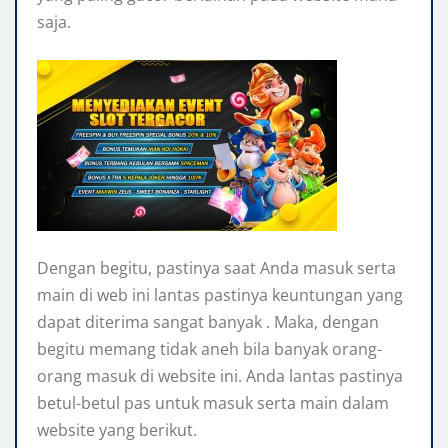
saja.
Dengan begitu, pastinya saat Anda masuk serta
main di web ini lantas pastinya keuntungan yang
dapat diterima sangat banyak . Maka, dengan
begitu memang tidak aneh bila banyak orang-
orang masuk di website ini. Anda lantas pastinya
betul-betul pas untuk masuk serta main dalam
website yang berikut.