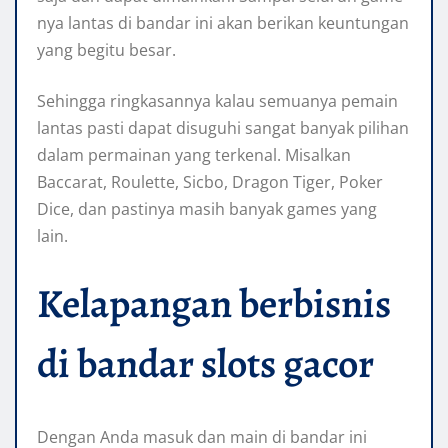
nya lantas di bandar ini akan berikan keuntungan
yang begitu besar.
Sehingga ringkasannya kalau semuanya pemain
lantas pasti dapat disuguhi sangat banyak pilihan
dalam permainan yang terkenal. Misalkan
Baccarat, Roulette, Sicbo, Dragon Tiger, Poker
Dice, dan pastinya masih banyak games yang
lain.
Kelapangan berbisnis
di bandar slots gacor
Dengan Anda masuk dan main di bandar ini