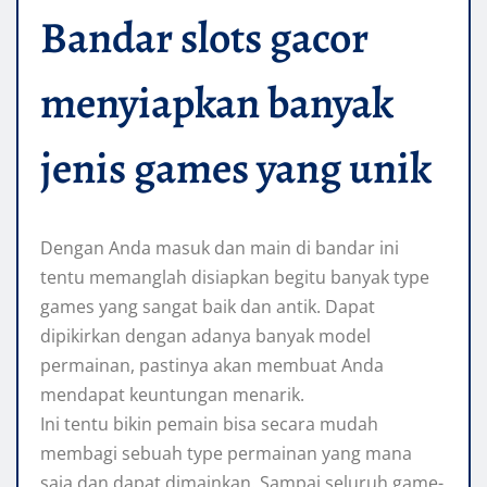
Bandar slots gacor
menyiapkan banyak
jenis games yang unik
Dengan Anda masuk dan main di bandar ini
tentu memanglah disiapkan begitu banyak type
games yang sangat baik dan antik. Dapat
dipikirkan dengan adanya banyak model
permainan, pastinya akan membuat Anda
mendapat keuntungan menarik.
Ini tentu bikin pemain bisa secara mudah
membagi sebuah type permainan yang mana
saja dan dapat dimainkan. Sampai seluruh game-