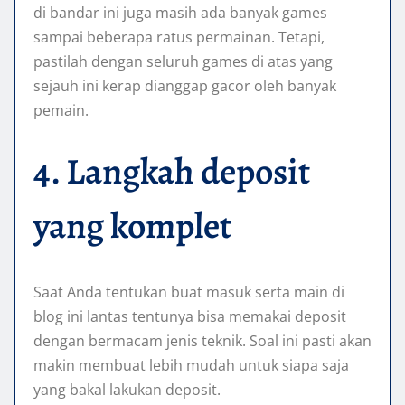
di bandar ini juga masih ada banyak games
sampai beberapa ratus permainan. Tetapi,
pastilah dengan seluruh games di atas yang
sejauh ini kerap dianggap gacor oleh banyak
pemain.
4. Langkah deposit
yang komplet
Saat Anda tentukan buat masuk serta main di
blog ini lantas tentunya bisa memakai deposit
dengan bermacam jenis teknik. Soal ini pasti akan
makin membuat lebih mudah untuk siapa saja
yang bakal lakukan deposit.