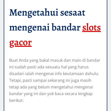
Mengetahui sesaat
mengenai bandar
slots
gacor
Buat Anda yang bakal masuk dan main di bandar
ini sudah pasti ada sesuatu hal yang harus
disadari ialah mengenai info keutamaan dahulu.
Tetapi, pasti sampai sekarang ini juga masih
tetap ada yang belum mengetahui mengenai
bandar yang ini dan yok baca secara lengkap
berikut: