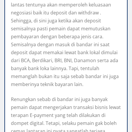
lantas tentunya akan memperoleh keluasaan
negosiasi baik itu deposit dan withdraw .
Sehingga, di sini juga ketika akan deposit
semisalnya pasti pemain dapat memutuskan
pembayaran dengan beberapa jenis cara.
Semisalnya dengan masuk di bandar ini saat
deposit dapat memakai lewat bank lokal dimulai
dari BCA, Berdikari, BRI, BNI, Danamon serta ada
banyak bank loka lainnya. Tapi, tentulah
memanglah bukan itu saja sebab bandar ini juga
memberinya teknik bayaran lain.
Renungkan sebab di bandar ini juga banyak
pemain dapat mengerjakan transaksi bisnis lewat
terapan E-payment yang telah dilakukan di
dompet digital. Tetapi, selaku pemain gak boleh
cemas lantaran ini nyata sangatlah terjaga