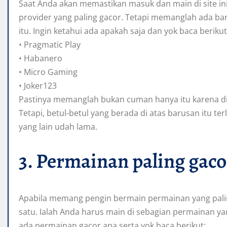
Saat Anda akan memastikan masuk dan main di site ini 
provider yang paling gacor. Tetapi memanglah ada ba
itu. Ingin ketahui ada apakah saja dan yok baca berikut
• Pragmatic Play
• Habanero
• Micro Gaming
• Joker123
Pastinya memanglah bukan cuman hanya itu karena di b
Tetapi, betul-betul yang berada di atas barusan itu t
yang lain udah lama.
3. Permainan paling gaco
Apabila memang pengin bermain permainan yang palin
satu. Ialah Anda harus main di sebagian permainan yan
ada permainan gacor apa serta yok baca berikut: