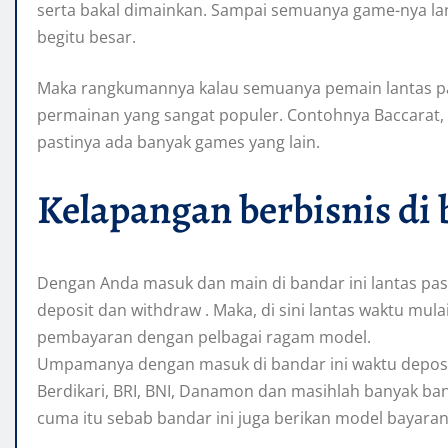
serta bakal dimainkan. Sampai semuanya game-nya lan
begitu besar.
Maka rangkumannya kalau semuanya pemain lantas past
permainan yang sangat populer. Contohnya Baccarat, R
pastinya ada banyak games yang lain.
Kelapangan berbisnis di 
Dengan Anda masuk dan main di bandar ini lantas past
deposit dan withdraw . Maka, di sini lantas waktu mul
pembayaran dengan pelbagai ragam model.
Umpamanya dengan masuk di bandar ini waktu deposit
Berdikari, BRI, BNI, Danamon dan masihlah banyak ban
cuma itu sebab bandar ini juga berikan model bayaran 