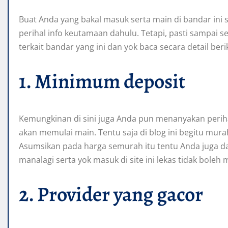
Buat Anda yang bakal masuk serta main di bandar ini s
perihal info keutamaan dahulu. Tetapi, pasti sampai s
terkait bandar yang ini dan yok baca secara detail beri
1. Minimum deposit
Kemungkinan di sini juga Anda pun menanyakan periha
akan memulai main. Tentu saja di blog ini begitu mur
Asumsikan pada harga semurah itu tentu Anda juga da
manalagi serta yok masuk di site ini lekas tidak bol
2. Provider yang gacor