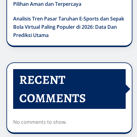
Pilihan Aman dan Terpercaya
Analisis Tren Pasar Taruhan E-Sports dan Sepak
Bola Virtual Paling Populer di 2026: Data Dan
Prediksi Utama
RECENT
COMMENTS
No comments to show.