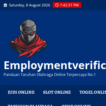
Skip
Saturday, 8 August 2026
7:42:37 PM
to
content
Employmentverific
Panduan Taruhan Olahraga Online Terpercaya No.1
JUDI ONLINE
SLOT ONLINE
TOGEL ONLI