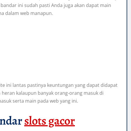
 bandar ini sudah pasti Anda juga akan dapat main
sama dalam web manapun.
te ini lantas pastinya keuntungan yang dapat didapat
h heran kalaupun banyak orang-orang masuk di
 masuk serta main pada web yang ini.
andar
slots gacor