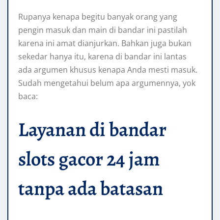
Rupanya kenapa begitu banyak orang yang
pengin masuk dan main di bandar ini pastilah
karena ini amat dianjurkan. Bahkan juga bukan
sekedar hanya itu, karena di bandar ini lantas
ada argumen khusus kenapa Anda mesti masuk.
Sudah mengetahui belum apa argumennya, yok
baca:
Layanan di bandar
slots gacor 24 jam
tanpa ada batasan