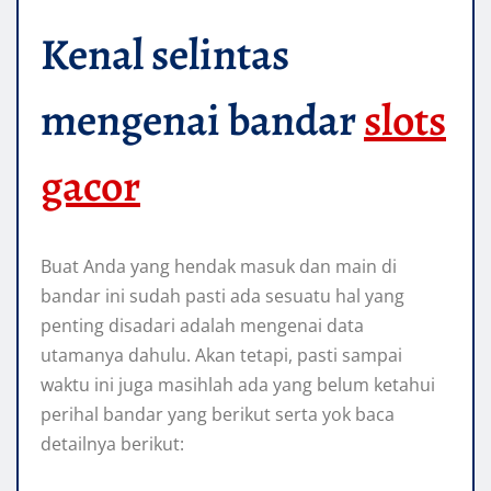
Kenal selintas
mengenai bandar
slots
gacor
Buat Anda yang hendak masuk dan main di
bandar ini sudah pasti ada sesuatu hal yang
penting disadari adalah mengenai data
utamanya dahulu. Akan tetapi, pasti sampai
waktu ini juga masihlah ada yang belum ketahui
perihal bandar yang berikut serta yok baca
detailnya berikut: