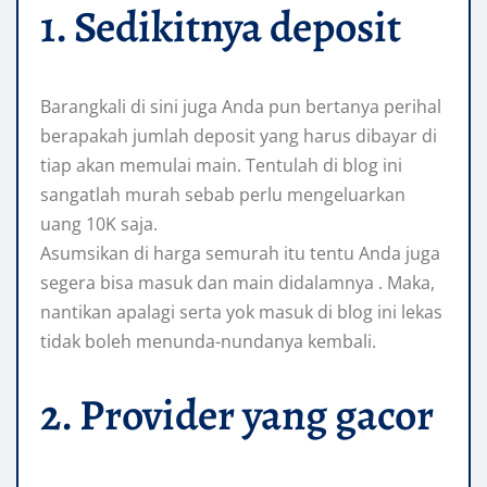
1. Sedikitnya deposit
Barangkali di sini juga Anda pun bertanya perihal
berapakah jumlah deposit yang harus dibayar di
tiap akan memulai main. Tentulah di blog ini
sangatlah murah sebab perlu mengeluarkan
uang 10K saja.
Asumsikan di harga semurah itu tentu Anda juga
segera bisa masuk dan main didalamnya . Maka,
nantikan apalagi serta yok masuk di blog ini lekas
tidak boleh menunda-nundanya kembali.
2. Provider yang gacor