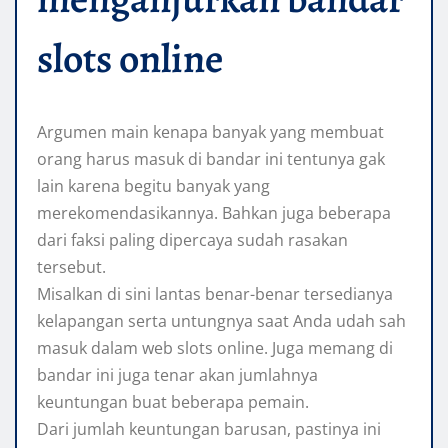
slots online
Argumen main kenapa banyak yang membuat
orang harus masuk di bandar ini tentunya gak
lain karena begitu banyak yang
merekomendasikannya. Bahkan juga beberapa
dari faksi paling dipercaya sudah rasakan
tersebut.
Misalkan di sini lantas benar-benar tersedianya
kelapangan serta untungnya saat Anda udah sah
masuk dalam web slots online. Juga memang di
bandar ini juga tenar akan jumlahnya
keuntungan buat beberapa pemain.
Dari jumlah keuntungan barusan, pastinya ini