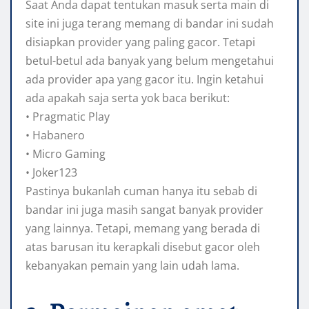
Saat Anda dapat tentukan masuk serta main di
site ini juga terang memang di bandar ini sudah
disiapkan provider yang paling gacor. Tetapi
betul-betul ada banyak yang belum mengetahui
ada provider apa yang gacor itu. Ingin ketahui
ada apakah saja serta yok baca berikut:
• Pragmatic Play
• Habanero
• Micro Gaming
• Joker123
Pastinya bukanlah cuman hanya itu sebab di
bandar ini juga masih sangat banyak provider
yang lainnya. Tetapi, memang yang berada di
atas barusan itu kerapkali disebut gacor oleh
kebanyakan pemain yang lain udah lama.