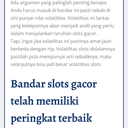
Ada argumen yang palinglah penting kenapa
Anda harus masuk di bandar ini pasti sebab di
sini punyai nilai volatilitas. Volatilitas ini lantas
yang kedepannya akan menjadi andil yang perlu
dalam menjalankan taruhan slots gacor.
Tapi, ingat jika volatilitas ini pastinya amat jauh
berbeda dengan rtp. Volatilitas slots didalamnya
pastilah pula mempunyai arti sebaliknya, maka
selanjutnya bisa jadi besar volatilitas slots.
Bandar slots gacor
telah memiliki
peringkat terbaik