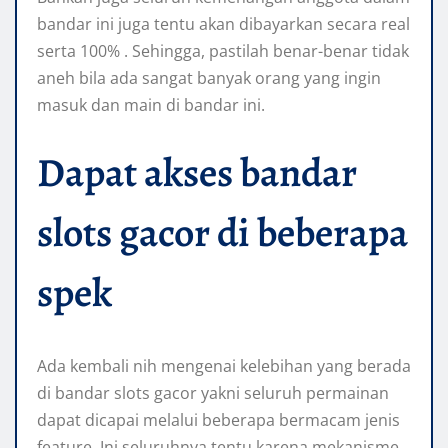
bandar ini juga tentu akan dibayarkan secara real
serta 100% . Sehingga, pastilah benar-benar tidak
aneh bila ada sangat banyak orang yang ingin
masuk dan main di bandar ini.
Dapat akses bandar
slots gacor di beberapa
spek
Ada kembali nih mengenai kelebihan yang berada
di bandar slots gacor yakni seluruh permainan
dapat dicapai melalui beberapa bermacam jenis
feature. Ini seluruhnya tentu karena mekanisme