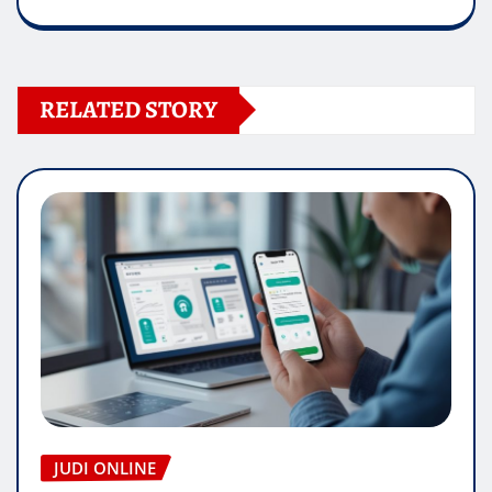
RELATED STORY
JUDI ONLINE