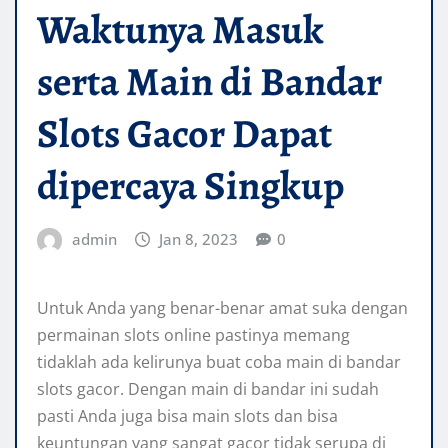
Waktunya Masuk
serta Main di Bandar
Slots Gacor Dapat
dipercaya Singkup
admin
Jan 8, 2023
0
Untuk Anda yang benar-benar amat suka dengan
permainan slots online pastinya memang
tidaklah ada kelirunya buat coba main di bandar
slots gacor. Dengan main di bandar ini sudah
pasti Anda juga bisa main slots dan bisa
keuntungan yang sangat gacor tidak serupa di