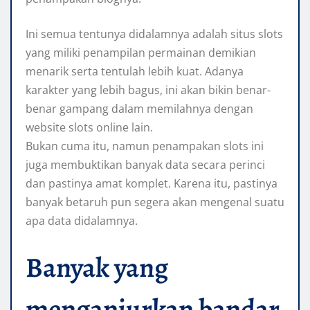
Ini semua tentunya didalamnya adalah situs slots
yang miliki penampilan permainan demikian
menarik serta tentulah lebih kuat. Adanya
karakter yang lebih bagus, ini akan bikin benar-
benar gampang dalam memilahnya dengan
website slots online lain.
Bukan cuma itu, namun penampakan slots ini
juga membuktikan banyak data secara perinci
dan pastinya amat komplet. Karena itu, pastinya
banyak betaruh pun segera akan mengenal suatu
apa data didalamnya.
Banyak yang
menganjurkan bandar