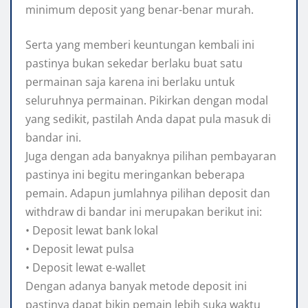
minimum deposit yang benar-benar murah.
Serta yang memberi keuntungan kembali ini
pastinya bukan sekedar berlaku buat satu
permainan saja karena ini berlaku untuk
seluruhnya permainan. Pikirkan dengan modal
yang sedikit, pastilah Anda dapat pula masuk di
bandar ini.
Juga dengan ada banyaknya pilihan pembayaran
pastinya ini begitu meringankan beberapa
pemain. Adapun jumlahnya pilihan deposit dan
withdraw di bandar ini merupakan berikut ini:
• Deposit lewat bank lokal
• Deposit lewat pulsa
• Deposit lewat e-wallet
Dengan adanya banyak metode deposit ini
pastinya dapat bikin pemain lebih suka waktu