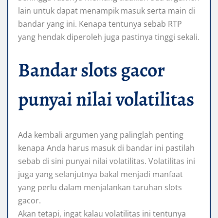
lain untuk dapat menampik masuk serta main di
bandar yang ini. Kenapa tentunya sebab RTP
yang hendak diperoleh juga pastinya tinggi sekali.
Bandar slots gacor
punyai nilai volatilitas
Ada kembali argumen yang palinglah penting
kenapa Anda harus masuk di bandar ini pastilah
sebab di sini punyai nilai volatilitas. Volatilitas ini
juga yang selanjutnya bakal menjadi manfaat
yang perlu dalam menjalankan taruhan slots
gacor.
Akan tetapi, ingat kalau volatilitas ini tentunya