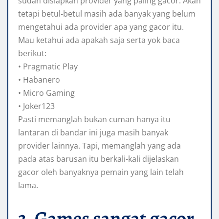
sudah disiapkan provider yang paling gacor. Akan
tetapi betul-betul masih ada banyak yang belum
mengetahui ada provider apa yang gacor itu.
Mau ketahui ada apakah saja serta yok baca
berikut:
• Pragmatic Play
• Habanero
• Micro Gaming
• Joker123
Pasti memanglah bukan cuman hanya itu
lantaran di bandar ini juga masih banyak
provider lainnya. Tapi, memanglah yang ada
pada atas barusan itu berkali-kali dijelaskan
gacor oleh banyaknya pemain yang lain telah
lama.
3. Games sangat gacor