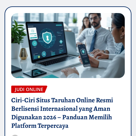
JUDI ONLINE
Ciri-Ciri Situs Taruhan Online Resmi
Berlisensi Internasional yang Aman
Digunakan 2026 – Panduan Memilih
Platform Terpercaya