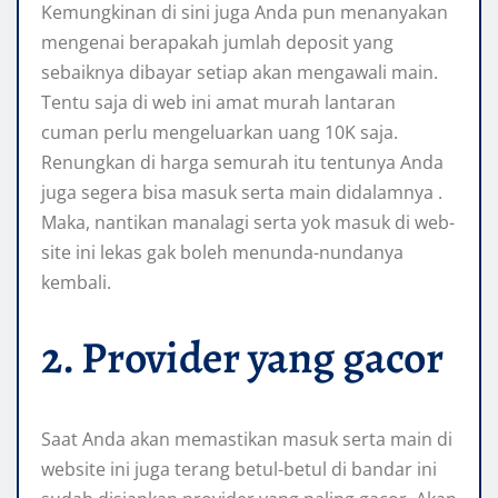
Kemungkinan di sini juga Anda pun menanyakan
mengenai berapakah jumlah deposit yang
sebaiknya dibayar setiap akan mengawali main.
Tentu saja di web ini amat murah lantaran
cuman perlu mengeluarkan uang 10K saja.
Renungkan di harga semurah itu tentunya Anda
juga segera bisa masuk serta main didalamnya .
Maka, nantikan manalagi serta yok masuk di web-
site ini lekas gak boleh menunda-nundanya
kembali.
2. Provider yang gacor
Saat Anda akan memastikan masuk serta main di
website ini juga terang betul-betul di bandar ini