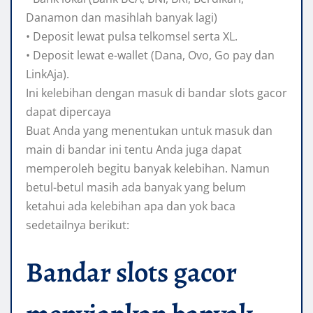
Danamon dan masihlah banyak lagi)
• Deposit lewat pulsa telkomsel serta XL.
• Deposit lewat e-wallet (Dana, Ovo, Go pay dan
LinkAja).
Ini kelebihan dengan masuk di bandar slots gacor
dapat dipercaya
Buat Anda yang menentukan untuk masuk dan
main di bandar ini tentu Anda juga dapat
memperoleh begitu banyak kelebihan. Namun
betul-betul masih ada banyak yang belum
ketahui ada kelebihan apa dan yok baca
sedetailnya berikut:
Bandar slots gacor