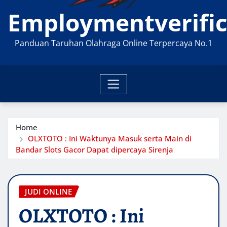
Employmentverific
Panduan Taruhan Olahraga Online Terpercaya No.1
Home
OLXTOTO : Ini Waktunya Masuk serta Main di
Bandar Slots Gacor Dapat dipercaya Sirenja
JUDI ONLINE
OLXTOTO : Ini