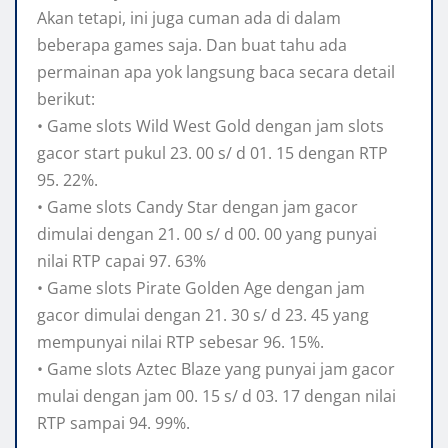
Akan tetapi, ini juga cuman ada di dalam
beberapa games saja. Dan buat tahu ada
permainan apa yok langsung baca secara detail
berikut:
• Game slots Wild West Gold dengan jam slots
gacor start pukul 23. 00 s/ d 01. 15 dengan RTP
95. 22%.
• Game slots Candy Star dengan jam gacor
dimulai dengan 21. 00 s/ d 00. 00 yang punyai
nilai RTP capai 97. 63%
• Game slots Pirate Golden Age dengan jam
gacor dimulai dengan 21. 30 s/ d 23. 45 yang
mempunyai nilai RTP sebesar 96. 15%.
• Game slots Aztec Blaze yang punyai jam gacor
mulai dengan jam 00. 15 s/ d 03. 17 dengan nilai
RTP sampai 94. 99%.