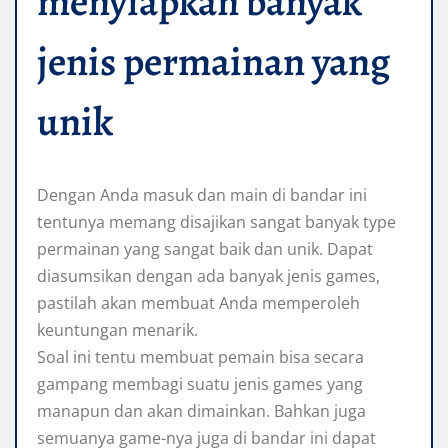
menyiapkan banyak
jenis permainan yang
unik
Dengan Anda masuk dan main di bandar ini
tentunya memang disajikan sangat banyak type
permainan yang sangat baik dan unik. Dapat
diasumsikan dengan ada banyak jenis games,
pastilah akan membuat Anda memperoleh
keuntungan menarik.
Soal ini tentu membuat pemain bisa secara
gampang membagi suatu jenis games yang
manapun dan akan dimainkan. Bahkan juga
semuanya game-nya juga di bandar ini dapat