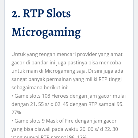
2. RTP Slots
Microgaming
Untuk yang tengah mencari provider yang amat
gacor di bandar ini juga pastinya bisa mencoba
untuk main di Microgaming saja. Di sini juga ada
sangat banyak permainan yang miliki RTP tinggi
sebagaimana berikut ini:
• Game slots 108 Heroes dengan jam gacor mulai
dengan 21. 55 s/ d 02. 45 dengan RTP sampai 95.
27%.
• Game slots 9 Mask of Fire dengan jam gacor
yang bisa diawali pada waktu 20. 00 s/ d 22. 30
yang punyai RTP sampai 96. 12%.