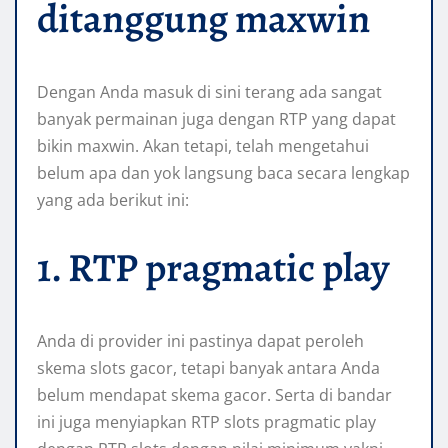
ditanggung maxwin
Dengan Anda masuk di sini terang ada sangat
banyak permainan juga dengan RTP yang dapat
bikin maxwin. Akan tetapi, telah mengetahui
belum apa dan yok langsung baca secara lengkap
yang ada berikut ini:
1. RTP pragmatic play
Anda di provider ini pastinya dapat peroleh
skema slots gacor, tetapi banyak antara Anda
belum mendapat skema gacor. Serta di bandar
ini juga menyiapkan RTP slots pragmatic play