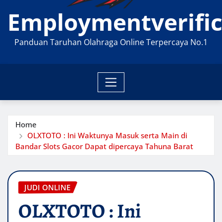
Employmentverific
Panduan Taruhan Olahraga Online Terpercaya No.1
Home
OLXTOTO : Ini Waktunya Masuk serta Main di
Bandar Slots Gacor Dapat dipercaya Tahuna Barat
JUDI ONLINE
OLXTOTO : Ini