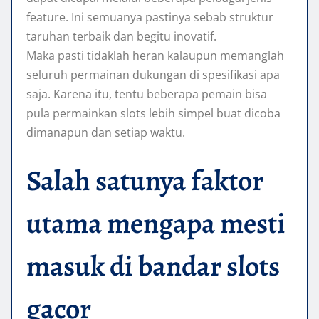
feature. Ini semuanya pastinya sebab struktur
taruhan terbaik dan begitu inovatif.
Maka pasti tidaklah heran kalaupun memanglah
seluruh permainan dukungan di spesifikasi apa
saja. Karena itu, tentu beberapa pemain bisa
pula permainkan slots lebih simpel buat dicoba
dimanapun dan setiap waktu.
Salah satunya faktor
utama mengapa mesti
masuk di bandar slots
gacor