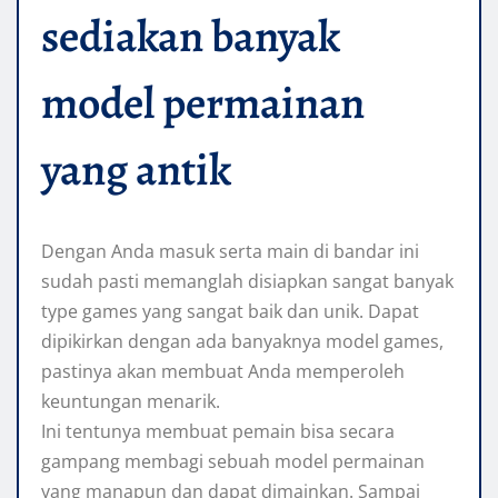
sediakan banyak
model permainan
yang antik
Dengan Anda masuk serta main di bandar ini
sudah pasti memanglah disiapkan sangat banyak
type games yang sangat baik dan unik. Dapat
dipikirkan dengan ada banyaknya model games,
pastinya akan membuat Anda memperoleh
keuntungan menarik.
Ini tentunya membuat pemain bisa secara
gampang membagi sebuah model permainan
yang manapun dan dapat dimainkan. Sampai