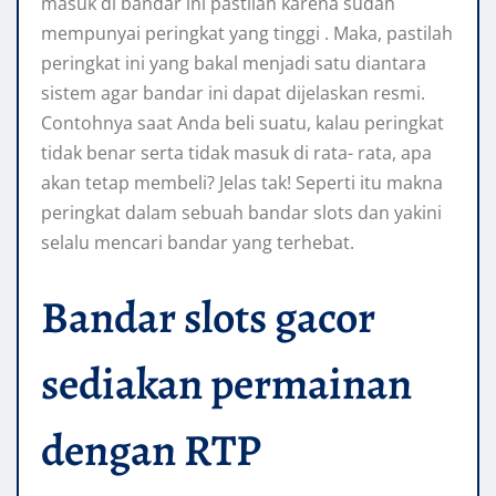
masuk di bandar ini pastilah karena sudah
mempunyai peringkat yang tinggi . Maka, pastilah
peringkat ini yang bakal menjadi satu diantara
sistem agar bandar ini dapat dijelaskan resmi.
Contohnya saat Anda beli suatu, kalau peringkat
tidak benar serta tidak masuk di rata- rata, apa
akan tetap membeli? Jelas tak! Seperti itu makna
peringkat dalam sebuah bandar slots dan yakini
selalu mencari bandar yang terhebat.
Bandar slots gacor
sediakan permainan
dengan RTP