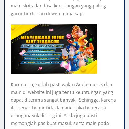
main slots dan bisa keuntungan yang paling
gacor berlainan di web mana saja.
Karena itu, sudah pasti waktu Anda masuk dan
main di website ini juga tentu keuntungan yang
dapat diterima sangat banyak . Sehingga, karena
itu benar-benar tidaklah aneh jika beberapa
orang masuk di blog ini. Anda juga pasti
memanglah pas buat masuk serta main pada