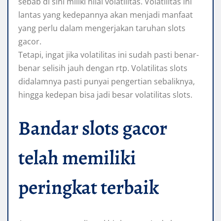
sebab di sini miliki nilai volatilitas. Volatilitas ini
lantas yang kedepannya akan menjadi manfaat
yang perlu dalam mengerjakan taruhan slots
gacor.
Tetapi, ingat jika volatilitas ini sudah pasti benar-
benar selisih jauh dengan rtp. Volatilitas slots
didalamnya pasti punyai pengertian sebaliknya,
hingga kedepan bisa jadi besar volatilitas slots.
Bandar slots gacor
telah memiliki
peringkat terbaik