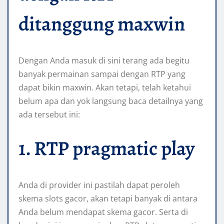
ditanggung maxwin
Dengan Anda masuk di sini terang ada begitu
banyak permainan sampai dengan RTP yang
dapat bikin maxwin. Akan tetapi, telah ketahui
belum apa dan yok langsung baca detailnya yang
ada tersebut ini:
1. RTP pragmatic play
Anda di provider ini pastilah dapat peroleh
skema slots gacor, akan tetapi banyak di antara
Anda belum mendapat skema gacor. Serta di