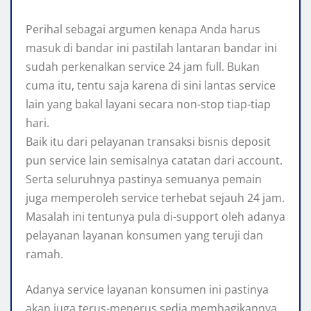
Perihal sebagai argumen kenapa Anda harus
masuk di bandar ini pastilah lantaran bandar ini
sudah perkenalkan service 24 jam full. Bukan
cuma itu, tentu saja karena di sini lantas service
lain yang bakal layani secara non-stop tiap-tiap
hari.
Baik itu dari pelayanan transaksi bisnis deposit
pun service lain semisalnya catatan dari account.
Serta seluruhnya pastinya semuanya pemain
juga memperoleh service terhebat sejauh 24 jam.
Masalah ini tentunya pula di-support oleh adanya
pelayanan layanan konsumen yang teruji dan
ramah.
Adanya service layanan konsumen ini pastinya
akan juga terus-menerus sedia membagikannya