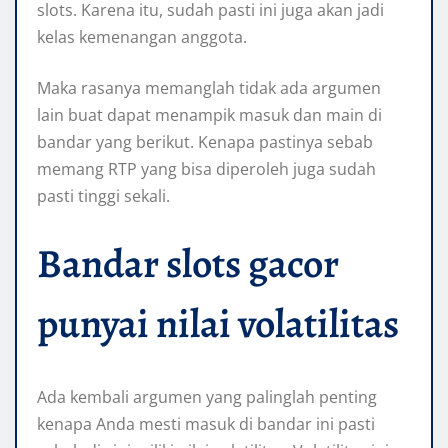
slots. Karena itu, sudah pasti ini juga akan jadi
kelas kemenangan anggota.
Maka rasanya memanglah tidak ada argumen
lain buat dapat menampik masuk dan main di
bandar yang berikut. Kenapa pastinya sebab
memang RTP yang bisa diperoleh juga sudah
pasti tinggi sekali.
Bandar slots gacor
punyai nilai volatilitas
Ada kembali argumen yang palinglah penting
kenapa Anda mesti masuk di bandar ini pasti