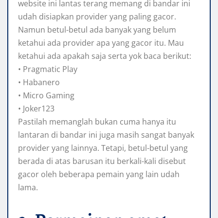
website ini lantas terang memang di bandar ini
udah disiapkan provider yang paling gacor.
Namun betul-betul ada banyak yang belum
ketahui ada provider apa yang gacor itu. Mau
ketahui ada apakah saja serta yok baca berikut:
• Pragmatic Play
• Habanero
• Micro Gaming
• Joker123
Pastilah memanglah bukan cuma hanya itu
lantaran di bandar ini juga masih sangat banyak
provider yang lainnya. Tetapi, betul-betul yang
berada di atas barusan itu berkali-kali disebut
gacor oleh beberapa pemain yang lain udah
lama.