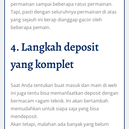
permainan sampai beberapa ratus permainan.
Tapi, pasti dengan seluruhnya permainan di atas
yang sejauh ini kerap dianggap gacor oleh
beberapa pemain.
4. Langkah deposit
yang komplet
Saat Anda tentukan buat masuk dan main di web
ini juga tentu bisa memanfaatkan deposit dengan
bermacam ragam teknik. Ini akan bertambah
memudahkan untuk siapa saja yang bisa
mendeposit.
Akan tetapi, malahan ada banyak yang belum