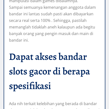
manipulasi dalam games didalamnya.
Sampai semuanya kemenangan anggota dalam
bandar ini lantas sudah pasti akan dibayarkan
secara real serta 100% . Sehingga, pastilah
memanglah tidaklah aneh kalaupun ada begitu
banyak orang yang pengin masuk dan main di
bandar ini.
Dapat akses bandar
slots gacor di berapa
spesifikasi
Ada nih terkait kelebihan yang berada di bandar