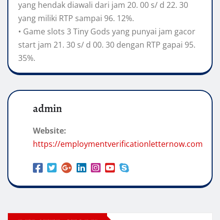
yang hendak diawali dari jam 20. 00 s/ d 22. 30
yang miliki RTP sampai 96. 12%.
• Game slots 3 Tiny Gods yang punyai jam gacor
start jam 21. 30 s/ d 00. 30 dengan RTP gapai 95.
35%.
admin
Website:
https://employmentverificationletternow.com