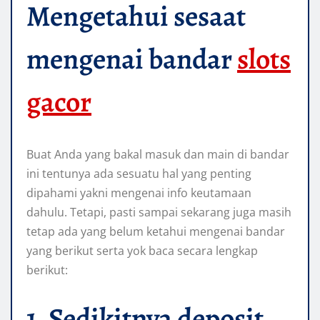
Mengetahui sesaat
mengenai bandar
slots
gacor
Buat Anda yang bakal masuk dan main di bandar
ini tentunya ada sesuatu hal yang penting
dipahami yakni mengenai info keutamaan
dahulu. Tetapi, pasti sampai sekarang juga masih
tetap ada yang belum ketahui mengenai bandar
yang berikut serta yok baca secara lengkap
berikut:
1. Sedikitnya deposit