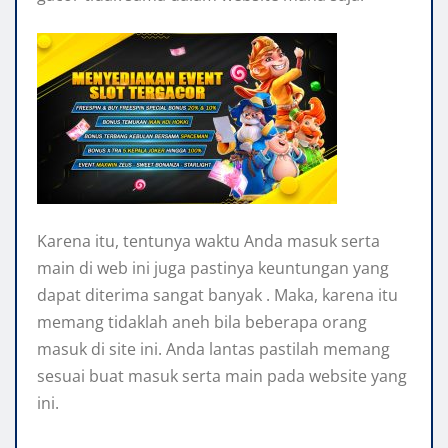
Karena itu, tentunya waktu Anda masuk serta
main di web ini juga pastinya keuntungan yang
dapat diterima sangat banyak . Maka, karena itu
memang tidaklah aneh bila beberapa orang
masuk di site ini. Anda lantas pastilah memang
sesuai buat masuk serta main pada website yang
ini.