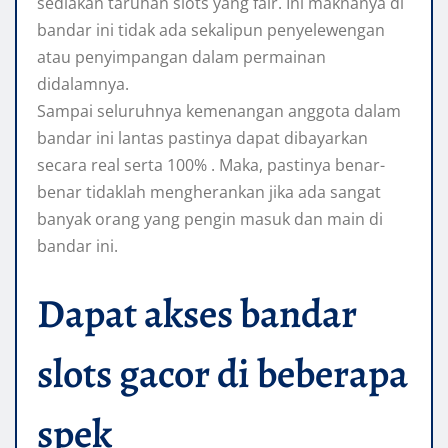
sediakan taruhan slots yang fair. Ini maknanya di
bandar ini tidak ada sekalipun penyelewengan
atau penyimpangan dalam permainan
didalamnya.
Sampai seluruhnya kemenangan anggota dalam
bandar ini lantas pastinya dapat dibayarkan
secara real serta 100% . Maka, pastinya benar-
benar tidaklah mengherankan jika ada sangat
banyak orang yang pengin masuk dan main di
bandar ini.
Dapat akses bandar
slots gacor di beberapa
spek