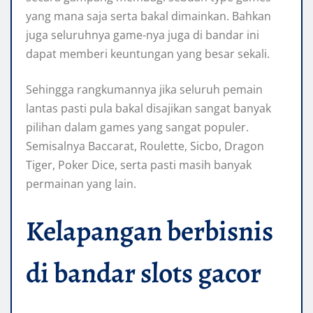
yang mana saja serta bakal dimainkan. Bahkan
juga seluruhnya game-nya juga di bandar ini
dapat memberi keuntungan yang besar sekali.
Sehingga rangkumannya jika seluruh pemain
lantas pasti pula bakal disajikan sangat banyak
pilihan dalam games yang sangat populer.
Semisalnya Baccarat, Roulette, Sicbo, Dragon
Tiger, Poker Dice, serta pasti masih banyak
permainan yang lain.
Kelapangan berbisnis
di bandar slots gacor