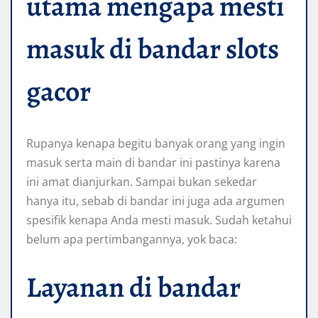
utama mengapa mesti
masuk di bandar slots
gacor
Rupanya kenapa begitu banyak orang yang ingin
masuk serta main di bandar ini pastinya karena
ini amat dianjurkan. Sampai bukan sekedar
hanya itu, sebab di bandar ini juga ada argumen
spesifik kenapa Anda mesti masuk. Sudah ketahui
belum apa pertimbangannya, yok baca:
Layanan di bandar