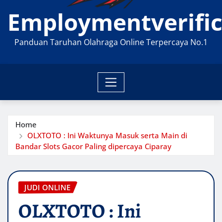
Employmentverific
Panduan Taruhan Olahraga Online Terpercaya No.1
Home
OLXTOTO : Ini Waktunya Masuk serta Main di
Bandar Slots Gacor Paling dipercaya Ciparay
JUDI ONLINE
OLXTOTO : Ini