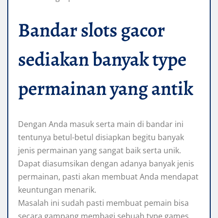
Bandar slots gacor
sediakan banyak type
permainan yang antik
Dengan Anda masuk serta main di bandar ini
tentunya betul-betul disiapkan begitu banyak
jenis permainan yang sangat baik serta unik.
Dapat diasumsikan dengan adanya banyak jenis
permainan, pasti akan membuat Anda mendapat
keuntungan menarik.
Masalah ini sudah pasti membuat pemain bisa
secara gampang membagi sebuah type games