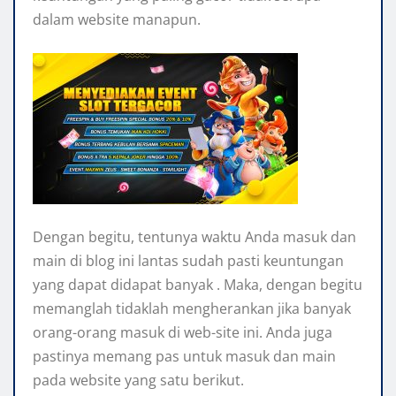
dalam website manapun.
Dengan begitu, tentunya waktu Anda masuk dan
main di blog ini lantas sudah pasti keuntungan
yang dapat didapat banyak . Maka, dengan begitu
memanglah tidaklah mengherankan jika banyak
orang-orang masuk di web-site ini. Anda juga
pastinya memang pas untuk masuk dan main
pada website yang satu berikut.