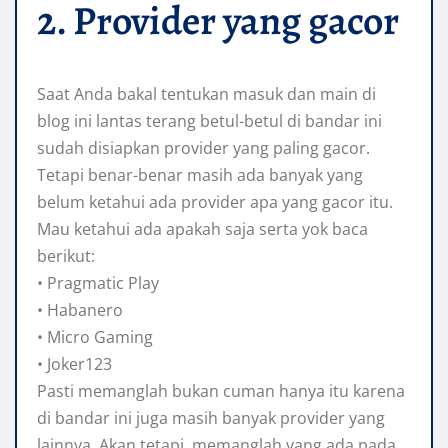
2. Provider yang gacor
Saat Anda bakal tentukan masuk dan main di
blog ini lantas terang betul-betul di bandar ini
sudah disiapkan provider yang paling gacor.
Tetapi benar-benar masih ada banyak yang
belum ketahui ada provider apa yang gacor itu.
Mau ketahui ada apakah saja serta yok baca
berikut:
• Pragmatic Play
• Habanero
• Micro Gaming
• Joker123
Pasti memanglah bukan cuman hanya itu karena
di bandar ini juga masih banyak provider yang
lainnya. Akan tetapi, memanglah yang ada pada