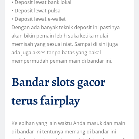
• Deposit lewat bank lokal
• Deposit lewat pulsa
• Deposit lewat e-wallet
Dengan ada banyak teknik deposit ini pastinya
akan bikin pemain lebih suka ketika mulai
memisah yang sesuai niat. Sampai di sini juga
ada juga akses tanpa batas yang bakal
mempermudah pemain main di bandar ini.
Bandar slots gacor
terus fairplay
Kelebihan yang lain waktu Anda masuk dan main
di bandar ini tentunya memang di bandar ini