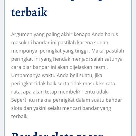
terbaik
Argumen yang paling akhir kenapa Anda harus
masuk di bandar ini pastilah karena sudah
mempunyai peringkat yang tinggi . Maka, pastilah
peringkat ini yang hendak menjadi salah satunya
cara biar bandar ini akan dijelaskan resmi.
Umpamanya waktu Anda beli suatu, jika
peringkat tidak baik serta tidak masuk ke rata-
rata, apa akan tetap membeli? Tentu tidak!
Seperti itu makna peringkat dalam suatu bandar
slots dan yakini selalu mencari bandar yang
terbaik.