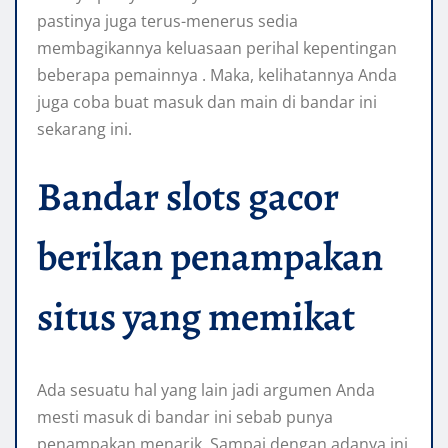
pastinya juga terus-menerus sedia
membagikannya keluasaan perihal kepentingan
beberapa pemainnya . Maka, kelihatannya Anda
juga coba buat masuk dan main di bandar ini
sekarang ini.
Bandar slots gacor
berikan penampakan
situs yang memikat
Ada sesuatu hal yang lain jadi argumen Anda
mesti masuk di bandar ini sebab punya
penampakan menarik. Sampai dengan adanya ini