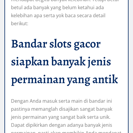
betul ada banyak yang belum ketahui ada
kelebihan apa serta yok baca secara detail
berikut:
Bandar slots gacor
siapkan banyak jenis
permainan yang antik
Dengan Anda masuk serta main di bandar ini
pastinya memanglah disajikan sangat banyak
jenis permainan yang sangat baik serta unik.
Dapat dipikirkan dengan adanya banyak jenis
permainan, pasti akan membikin Anda mendapat