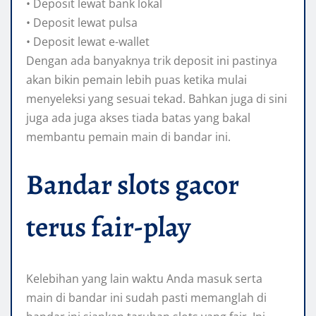
• Deposit lewat bank lokal
• Deposit lewat pulsa
• Deposit lewat e-wallet
Dengan ada banyaknya trik deposit ini pastinya
akan bikin pemain lebih puas ketika mulai
menyeleksi yang sesuai tekad. Bahkan juga di sini
juga ada juga akses tiada batas yang bakal
membantu pemain main di bandar ini.
Bandar slots gacor
terus fair-play
Kelebihan yang lain waktu Anda masuk serta
main di bandar ini sudah pasti memanglah di