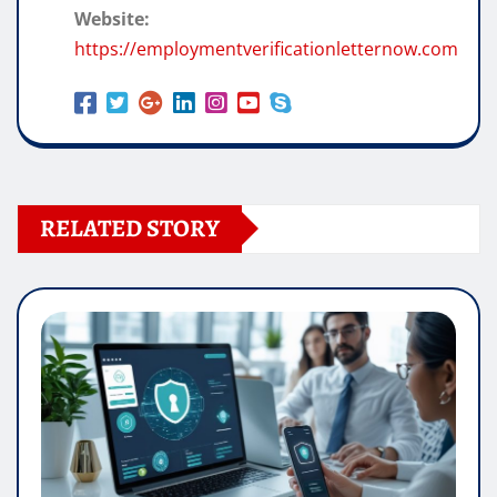
Website:
https://employmentverificationletternow.com
RELATED STORY