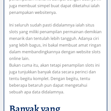
juga membuat simpel buat dapat diketahui ialah
penampakan websitenya.
Ini seluruh sudah pasti didalamnya ialah situs
slots yang miliki penampilan permainan demikian
menarik dan tentulah lebih tangguh. Adanya ciri
yang lebih bagus, ini bakal membuat amat ringan
dalam membandingkannya dengan website slots
online lain.
Bukan cuma itu, akan tetapi penampilan slots ini
juga tunjukkan banyak data secara perinci dan
tentu begitu komplet. Dengan begitu, tentu
beberapa betaruh pun dapat mengetahui
sebuah apa data didalamnya.
Banyak yang