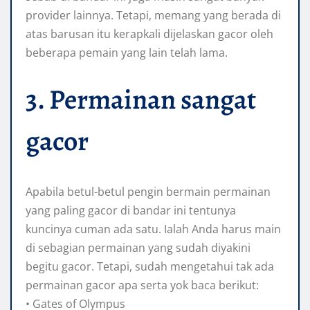
provider lainnya. Tetapi, memang yang berada di
atas barusan itu kerapkali dijelaskan gacor oleh
beberapa pemain yang lain telah lama.
3. Permainan sangat
gacor
Apabila betul-betul pengin bermain permainan
yang paling gacor di bandar ini tentunya
kuncinya cuman ada satu. Ialah Anda harus main
di sebagian permainan yang sudah diyakini
begitu gacor. Tetapi, sudah mengetahui tak ada
permainan gacor apa serta yok baca berikut:
• Gates of Olympus