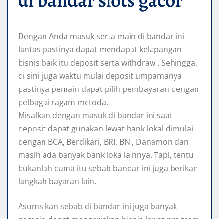
di bandar slots gacor
Dengan Anda masuk serta main di bandar ini
lantas pastinya dapat mendapat kelapangan
bisnis baik itu deposit serta withdraw . Sehingga,
di sini juga waktu mulai deposit umpamanya
pastinya pemain dapat pilih pembayaran dengan
pelbagai ragam metoda.
Misalkan dengan masuk di bandar ini saat
deposit dapat gunakan lewat bank lokal dimulai
dengan BCA, Berdikari, BRI, BNI, Danamon dan
masih ada banyak bank loka lainnya. Tapi, tentu
bukanlah cuma itu sebab bandar ini juga berikan
langkah bayaran lain.
Asumsikan sebab di bandar ini juga banyak