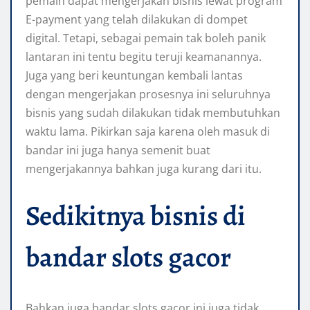
pemain dapat mengerjakan bisnis lewat program
E-payment yang telah dilakukan di dompet
digital. Tetapi, sebagai pemain tak boleh panik
lantaran ini tentu begitu teruji keamanannya.
Juga yang beri keuntungan kembali lantas
dengan mengerjakan prosesnya ini seluruhnya
bisnis yang sudah dilakukan tidak membutuhkan
waktu lama. Pikirkan saja karena oleh masuk di
bandar ini juga hanya semenit buat
mengerjakannya bahkan juga kurang dari itu.
Sedikitnya bisnis di
bandar slots gacor
Bahkan juga bandar slots gacor ini juga tidak