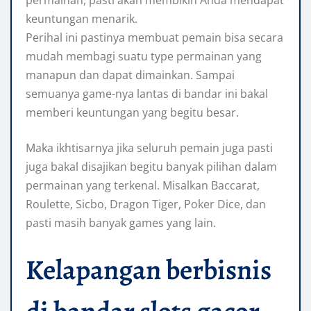
keuntungan menarik.
Perihal ini pastinya membuat pemain bisa secara
mudah membagi suatu type permainan yang
manapun dan dapat dimainkan. Sampai
semuanya game-nya lantas di bandar ini bakal
memberi keuntungan yang begitu besar.
Maka ikhtisarnya jika seluruh pemain juga pasti
juga bakal disajikan begitu banyak pilihan dalam
permainan yang terkenal. Misalkan Baccarat,
Roulette, Sicbo, Dragon Tiger, Poker Dice, dan
pasti masih banyak games yang lain.
Kelapangan berbisnis