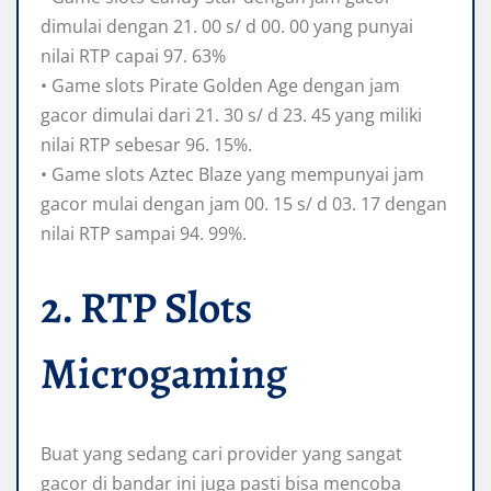
dimulai dengan 21. 00 s/ d 00. 00 yang punyai
nilai RTP capai 97. 63%
• Game slots Pirate Golden Age dengan jam
gacor dimulai dari 21. 30 s/ d 23. 45 yang miliki
nilai RTP sebesar 96. 15%.
• Game slots Aztec Blaze yang mempunyai jam
gacor mulai dengan jam 00. 15 s/ d 03. 17 dengan
nilai RTP sampai 94. 99%.
2. RTP Slots
Microgaming
Buat yang sedang cari provider yang sangat
gacor di bandar ini juga pasti bisa mencoba