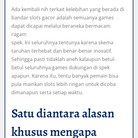
Ada kembali nih terkait kelebihan yang berada di
bandar slots gacor adalah semuanya games
dapat dicapai melalui beraneka bermacam
ragam
spek. Ini seluruhnya tentunya karena skema
taruhan terhebat dan benar-benar inovatif.
Sehingga pasti tidaklah aneh kalaupun betul-
betul seluruhnya games dukungan di spek
apapun. Karena itu, tentu banyak pemain bisa
pula mainkan slots lebih ringan untuk dicoba
dimanapun serta setiap waktu.
Satu diantara alasan
khusus mengapa