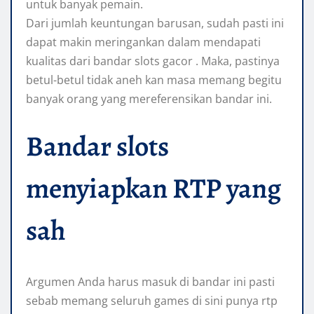
untuk banyak pemain.
Dari jumlah keuntungan barusan, sudah pasti ini
dapat makin meringankan dalam mendapati
kualitas dari bandar slots gacor . Maka, pastinya
betul-betul tidak aneh kan masa memang begitu
banyak orang yang mereferensikan bandar ini.
Bandar slots
menyiapkan RTP yang
sah
Argumen Anda harus masuk di bandar ini pasti
sebab memang seluruh games di sini punya rtp