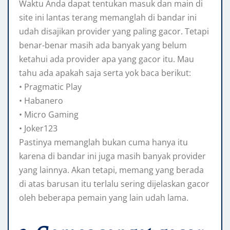
Waktu Anda dapat tentukan masuk dan main di
site ini lantas terang memanglah di bandar ini
udah disajikan provider yang paling gacor. Tetapi
benar-benar masih ada banyak yang belum
ketahui ada provider apa yang gacor itu. Mau
tahu ada apakah saja serta yok baca berikut:
• Pragmatic Play
• Habanero
• Micro Gaming
• Joker123
Pastinya memanglah bukan cuma hanya itu
karena di bandar ini juga masih banyak provider
yang lainnya. Akan tetapi, memang yang berada
di atas barusan itu terlalu sering dijelaskan gacor
oleh beberapa pemain yang lain udah lama.