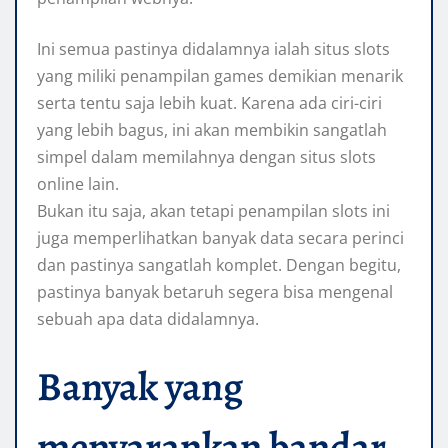
Ini semua pastinya didalamnya ialah situs slots
yang miliki penampilan games demikian menarik
serta tentu saja lebih kuat. Karena ada ciri-ciri
yang lebih bagus, ini akan membikin sangatlah
simpel dalam memilahnya dengan situs slots
online lain.
Bukan itu saja, akan tetapi penampilan slots ini
juga memperlihatkan banyak data secara perinci
dan pastinya sangatlah komplet. Dengan begitu,
pastinya banyak betaruh segera bisa mengenal
sebuah apa data didalamnya.
Banyak yang
menyarankan bandar