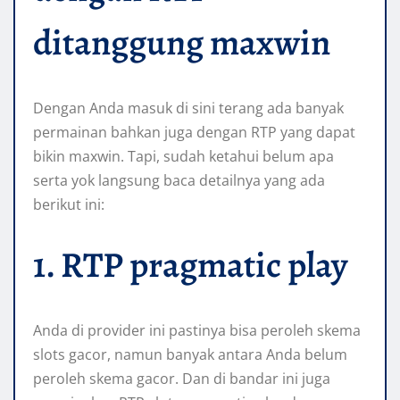
ditanggung maxwin
Dengan Anda masuk di sini terang ada banyak
permainan bahkan juga dengan RTP yang dapat
bikin maxwin. Tapi, sudah ketahui belum apa
serta yok langsung baca detailnya yang ada
berikut ini:
1. RTP pragmatic play
Anda di provider ini pastinya bisa peroleh skema
slots gacor, namun banyak antara Anda belum
peroleh skema gacor. Dan di bandar ini juga