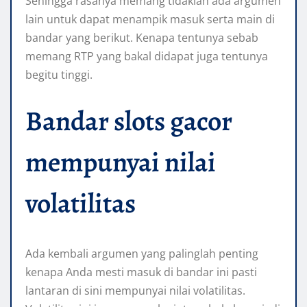
Sehingga rasanya memang tidaklah ada argumen
lain untuk dapat menampik masuk serta main di
bandar yang berikut. Kenapa tentunya sebab
memang RTP yang bakal didapat juga tentunya
begitu tinggi.
Bandar slots gacor
mempunyai nilai
volatilitas
Ada kembali argumen yang palinglah penting
kenapa Anda mesti masuk di bandar ini pasti
lantaran di sini mempunyai nilai volatilitas.