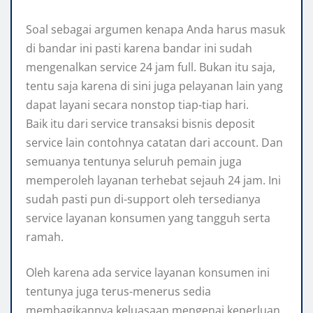
Soal sebagai argumen kenapa Anda harus masuk
di bandar ini pasti karena bandar ini sudah
mengenalkan service 24 jam full. Bukan itu saja,
tentu saja karena di sini juga pelayanan lain yang
dapat layani secara nonstop tiap-tiap hari.
Baik itu dari service transaksi bisnis deposit
service lain contohnya catatan dari account. Dan
semuanya tentunya seluruh pemain juga
memperoleh layanan terhebat sejauh 24 jam. Ini
sudah pasti pun di-support oleh tersedianya
service layanan konsumen yang tangguh serta
ramah.
Oleh karena ada service layanan konsumen ini
tentunya juga terus-menerus sedia
membagikannya keluasaan mengenai keperluan