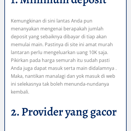
Kemungkinan di sini lantas Anda pun
menanyakan mengenai berapakah jumlah
deposit yang sebaiknya dibayar di tiap akan
memulai main. Pastinya di site ini amat murah
lantaran perlu mengeluarkan uang 10K saja.
Pikirkan pada harga semurah itu sudah pasti
Anda juga dapat masuk serta main didalamnya .
Maka, nantikan manalagi dan yok masuk di web
ini selekasnya tak boleh menunda-nundanya
kembali.
2. Provider yang gacor