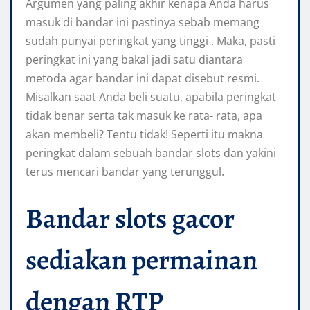
Argumen yang paling akhir kenapa Anda harus
masuk di bandar ini pastinya sebab memang
sudah punyai peringkat yang tinggi . Maka, pasti
peringkat ini yang bakal jadi satu diantara
metoda agar bandar ini dapat disebut resmi.
Misalkan saat Anda beli suatu, apabila peringkat
tidak benar serta tak masuk ke rata- rata, apa
akan membeli? Tentu tidak! Seperti itu makna
peringkat dalam sebuah bandar slots dan yakini
terus mencari bandar yang terunggul.
Bandar slots gacor
sediakan permainan
dengan RTP