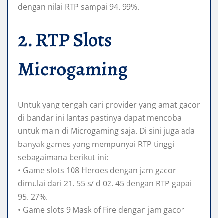
dengan nilai RTP sampai 94. 99%.
2. RTP Slots
Microgaming
Untuk yang tengah cari provider yang amat gacor
di bandar ini lantas pastinya dapat mencoba
untuk main di Microgaming saja. Di sini juga ada
banyak games yang mempunyai RTP tinggi
sebagaimana berikut ini:
• Game slots 108 Heroes dengan jam gacor
dimulai dari 21. 55 s/ d 02. 45 dengan RTP gapai
95. 27%.
• Game slots 9 Mask of Fire dengan jam gacor