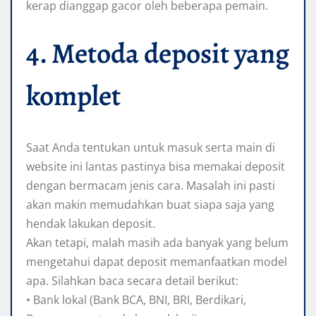
kerap dianggap gacor oleh beberapa pemain.
4. Metoda deposit yang
komplet
Saat Anda tentukan untuk masuk serta main di
website ini lantas pastinya bisa memakai deposit
dengan bermacam jenis cara. Masalah ini pasti
akan makin memudahkan buat siapa saja yang
hendak lakukan deposit.
Akan tetapi, malah masih ada banyak yang belum
mengetahui dapat deposit memanfaatkan model
apa. Silahkan baca secara detail berikut:
• Bank lokal (Bank BCA, BNI, BRI, Berdikari,