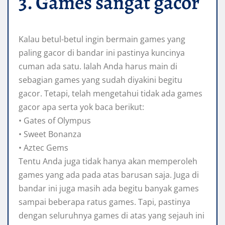
3. Games sangat gacor
Kalau betul-betul ingin bermain games yang
paling gacor di bandar ini pastinya kuncinya
cuman ada satu. Ialah Anda harus main di
sebagian games yang sudah diyakini begitu
gacor. Tetapi, telah mengetahui tidak ada games
gacor apa serta yok baca berikut:
• Gates of Olympus
• Sweet Bonanza
• Aztec Gems
Tentu Anda juga tidak hanya akan memperoleh
games yang ada pada atas barusan saja. Juga di
bandar ini juga masih ada begitu banyak games
sampai beberapa ratus games. Tapi, pastinya
dengan seluruhnya games di atas yang sejauh ini