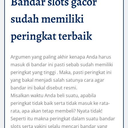
Bandar slots gacor
sudah memiliki
peringkat terbaik
Argumen yang paling akhir kenapa Anda harus
masuk di bandar ini pasti sebab sudah memiliki
peringkat yang tinggi . Maka, pasti peringkat ini
yang bakal menjadi salah satunya cara agar
bandar ini bakal disebut resmi.
Misalkan waktu Anda beli suatu, apabila
peringkat tidak baik serta tidak masuk ke rata-
rata, apa akan tetap membeli? Nyata tidak!
Seperti itu makna peringkat dalam suatu bandar
slots serta yakini selalu mencari bandar yang