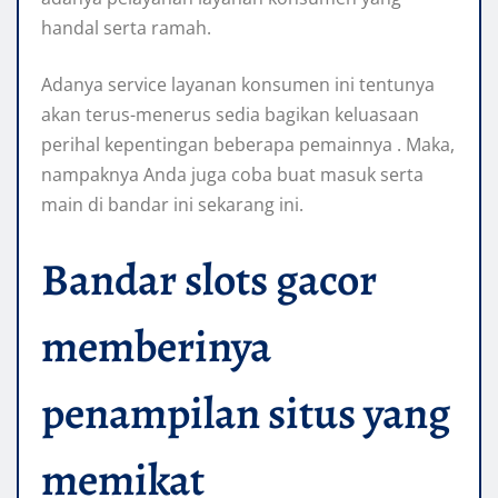
handal serta ramah.
Adanya service layanan konsumen ini tentunya
akan terus-menerus sedia bagikan keluasaan
perihal kepentingan beberapa pemainnya . Maka,
nampaknya Anda juga coba buat masuk serta
main di bandar ini sekarang ini.
Bandar slots gacor
memberinya
penampilan situs yang
memikat