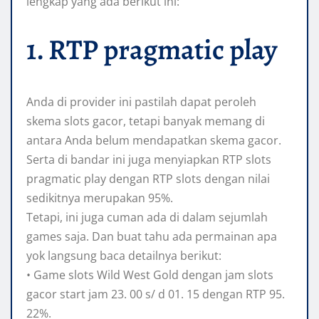
lengkap yang ada berikut ini:
1. RTP pragmatic play
Anda di provider ini pastilah dapat peroleh
skema slots gacor, tetapi banyak memang di
antara Anda belum mendapatkan skema gacor.
Serta di bandar ini juga menyiapkan RTP slots
pragmatic play dengan RTP slots dengan nilai
sedikitnya merupakan 95%.
Tetapi, ini juga cuman ada di dalam sejumlah
games saja. Dan buat tahu ada permainan apa
yok langsung baca detailnya berikut:
• Game slots Wild West Gold dengan jam slots
gacor start jam 23. 00 s/ d 01. 15 dengan RTP 95.
22%.