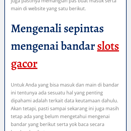
juga pastinya memanglah pas buat masuk serta
main di website yang satu berikut.
Mengenali sepintas
mengenai bandar
slots
gacor
Untuk Anda yang bisa masuk dan main di bandar
ini tentunya ada sesuatu hal yang penting
dipahami adalah terkait data keutamaan dahulu.
Akan tetapi, pasti sampai sekarang ini juga masih
tetap ada yang belum mengetahui mengenai
bandar yang berikut serta yok baca secara