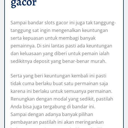
gacor
Sampai bandar slots gacor ini juga tak tanggung-
tanggung sat ingin mengenalkan keuntungan
serta kepuasan untuk membagi banyak
pemainnya. Di sini lantas pasti ada keuntungan
dan keluasaan yang diberi untuk pemain ialah
sedikitnya deposit yang benar-benar murah.
Serta yang beri keuntungan kembali ini pasti
tidak cuma berlaku buat satu permainan saja
karena ini berlaku untuk semuanya permainan.
Renungkan dengan modal yang sedikit, pastilah
Anda bisa juga tergabung di bandar ini.
Sampai dengan adanya banyak pilihan
pembayaran pastilah ini akan meringankan