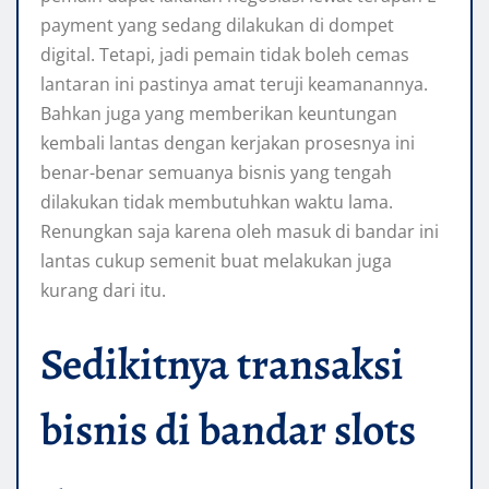
payment yang sedang dilakukan di dompet
digital. Tetapi, jadi pemain tidak boleh cemas
lantaran ini pastinya amat teruji keamanannya.
Bahkan juga yang memberikan keuntungan
kembali lantas dengan kerjakan prosesnya ini
benar-benar semuanya bisnis yang tengah
dilakukan tidak membutuhkan waktu lama.
Renungkan saja karena oleh masuk di bandar ini
lantas cukup semenit buat melakukan juga
kurang dari itu.
Sedikitnya transaksi
bisnis di bandar slots