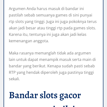
Argumen Anda harus masuk di bandar ini
pastilah sebab semuanya games di sini punyai
rtp slots yang tinggi. Juga ini juga pokoknya terus
akan jadi besar atau tinggi rtp pada games slots.
Karena itu, tentunya ini juga akan jadi kelas
kemenangan anggota.
Maka rasanya memanglah tidak ada argumen
lain untuk dapat menampik masuk serta main di
bandar yang berikut. Kenapa sudah pasti sebab
RTP yang hendak diperoleh juga pastinya tinggi
sekali.
Bandar slots gacor