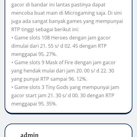
gacor di bandar ini lantas pastinya dapat
mencoba buat main di Microgaming saja. Di sini
juga ada sangat banyak games yang mempunyai
RTP tinggi sebagai berikut ini:
• Game slots 108 Heroes dengan jam gacor
dimulai dari 21. 55 s/ d 02. 45 dengan RTP
menggapai 95. 27%.
• Game slots 9 Mask of Fire dengan jam gacor
yang hendak mulai dari jam 20. 00 s/ d 22. 30
yang punyai RTP sampai 96. 12%.
• Game slots 3 Tiny Gods yang mempunyai jam
gacor start jam 21. 30 s/ d 00. 30 dengan RTP
menggapai 95. 35%.
admin