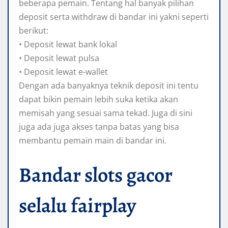
beberapa pemain. Tentang hal banyak pilihan
deposit serta withdraw di bandar ini yakni seperti
berikut:
• Deposit lewat bank lokal
• Deposit lewat pulsa
• Deposit lewat e-wallet
Dengan ada banyaknya teknik deposit ini tentu
dapat bikin pemain lebih suka ketika akan
memisah yang sesuai sama tekad. Juga di sini
juga ada juga akses tanpa batas yang bisa
membantu pemain main di bandar ini.
Bandar slots gacor
selalu fairplay