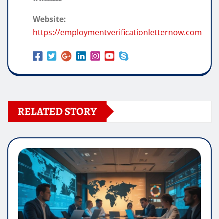
Website:
https://employmentverificationletternow.com
RELATED STORY