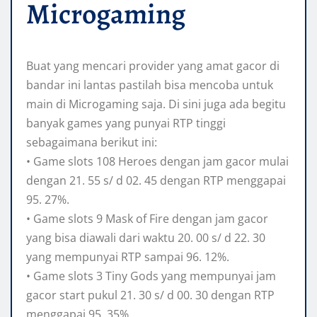
Microgaming
Buat yang mencari provider yang amat gacor di
bandar ini lantas pastilah bisa mencoba untuk
main di Microgaming saja. Di sini juga ada begitu
banyak games yang punyai RTP tinggi
sebagaimana berikut ini:
• Game slots 108 Heroes dengan jam gacor mulai
dengan 21. 55 s/ d 02. 45 dengan RTP menggapai
95. 27%.
• Game slots 9 Mask of Fire dengan jam gacor
yang bisa diawali dari waktu 20. 00 s/ d 22. 30
yang mempunyai RTP sampai 96. 12%.
• Game slots 3 Tiny Gods yang mempunyai jam
gacor start pukul 21. 30 s/ d 00. 30 dengan RTP
menggapai 95. 35%.