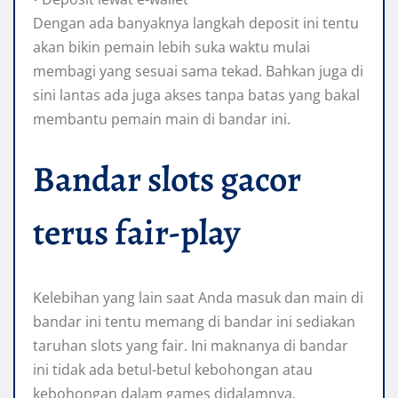
Dengan ada banyaknya langkah deposit ini tentu
akan bikin pemain lebih suka waktu mulai
membagi yang sesuai sama tekad. Bahkan juga di
sini lantas ada juga akses tanpa batas yang bakal
membantu pemain main di bandar ini.
Bandar slots gacor
terus fair-play
Kelebihan yang lain saat Anda masuk dan main di
bandar ini tentu memang di bandar ini sediakan
taruhan slots yang fair. Ini maknanya di bandar
ini tidak ada betul-betul kebohongan atau
kebohongan dalam games didalamnya.