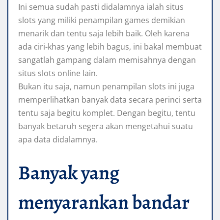
Ini semua sudah pasti didalamnya ialah situs
slots yang miliki penampilan games demikian
menarik dan tentu saja lebih baik. Oleh karena
ada ciri-khas yang lebih bagus, ini bakal membuat
sangatlah gampang dalam memisahnya dengan
situs slots online lain.
Bukan itu saja, namun penampilan slots ini juga
memperlihatkan banyak data secara perinci serta
tentu saja begitu komplet. Dengan begitu, tentu
banyak betaruh segera akan mengetahui suatu
apa data didalamnya.
Banyak yang
menyarankan bandar