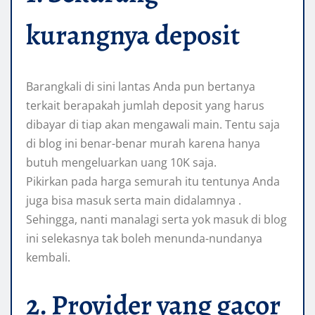
kurangnya deposit
Barangkali di sini lantas Anda pun bertanya
terkait berapakah jumlah deposit yang harus
dibayar di tiap akan mengawali main. Tentu saja
di blog ini benar-benar murah karena hanya
butuh mengeluarkan uang 10K saja.
Pikirkan pada harga semurah itu tentunya Anda
juga bisa masuk serta main didalamnya .
Sehingga, nanti manalagi serta yok masuk di blog
ini selekasnya tak boleh menunda-nundanya
kembali.
2. Provider yang gacor