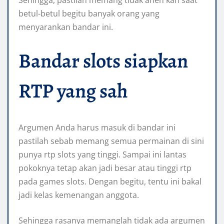
betul-betul begitu banyak orang yang
menyarankan bandar ini.
Bandar slots siapkan
RTP yang sah
Argumen Anda harus masuk di bandar ini
pastilah sebab memang semua permainan di sini
punya rtp slots yang tinggi. Sampai ini lantas
pokoknya tetap akan jadi besar atau tinggi rtp
pada games slots. Dengan begitu, tentu ini bakal
jadi kelas kemenangan anggota.
Sehingga rasanya memanglah tidak ada argumen