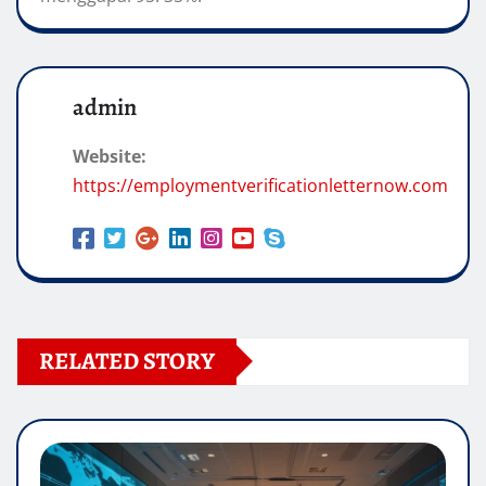
admin
Website:
https://employmentverificationletternow.com
RELATED STORY