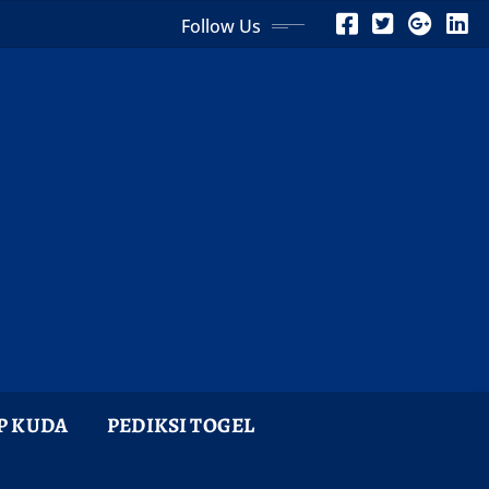
Follow Us
P KUDA
PEDIKSI TOGEL