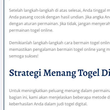
Setelah langkah-langkah di atas selesai, Anda tingga
Anda pasang cocok dengan hasil undian. Jika angka A
dengan aturan permainan. Jika tidak, jangan menyer
permainan togel online.
Demikianlah langkah-langkah cara bermain togel onlin
memastikan pengalaman bermain togel online yang m
semoga sukses!
Strategi Menang Togel Di
Untuk meningkatkan peluang menang dalam permainan to
bagian ini, kami akan menjelaskan beberapa metode 
keberhasilan Anda dalam judi togel digital.