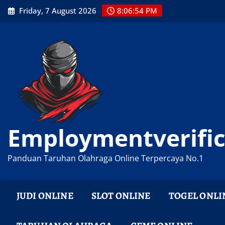
Skip
Friday, 7 August 2026
8:06:55 PM
to
content
Employmentverific
Panduan Taruhan Olahraga Online Terpercaya No.1
JUDI ONLINE
SLOT ONLINE
TOGEL ONLI