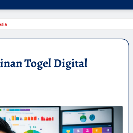
esia
nan Togel Digital