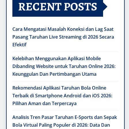
RECENT POSTS
Cara Mengatasi Masalah Koneksi dan Lag Saat
Pasang Taruhan Live Streaming di 2026 Secara
Efektif
Kelebihan Menggunakan Aplikasi Mobile
Dibanding Website untuk Taruhan Online 2026:
Keunggulan Dan Pertimbangan Utama
Rekomendasi Aplikasi Taruhan Bola Online
Terbaik di Smartphone Android dan iOS 2026:
Pilihan Aman dan Terpercaya
Analisis Tren Pasar Taruhan E-Sports dan Sepak
Bola Virtual Paling Populer di 2026: Data Dan