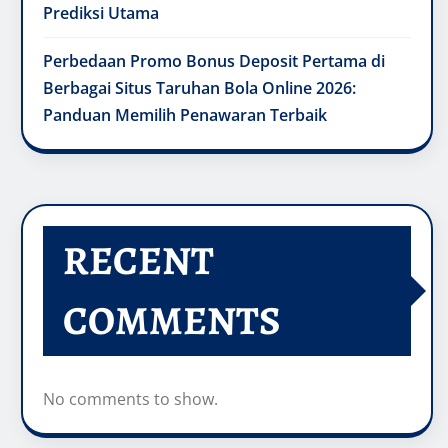
Prediksi Utama
Perbedaan Promo Bonus Deposit Pertama di
Berbagai Situs Taruhan Bola Online 2026:
Panduan Memilih Penawaran Terbaik
RECENT
COMMENTS
No comments to show.