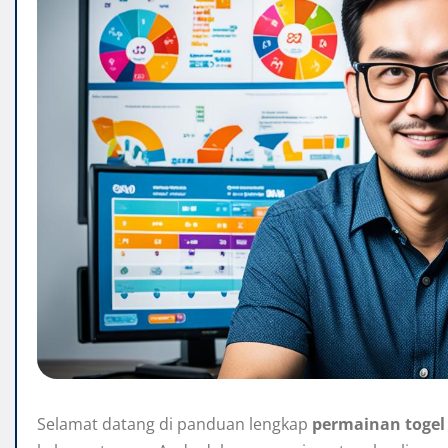
Selamat datang di panduan lengkap
permainan togel 