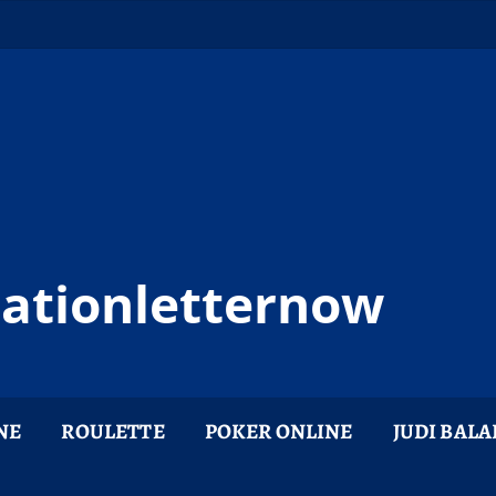
ationletternow
NE
ROULETTE
POKER ONLINE
JUDI BALA