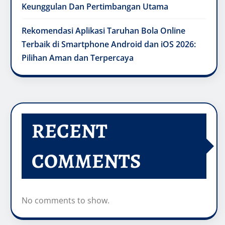
Keunggulan Dan Pertimbangan Utama
Rekomendasi Aplikasi Taruhan Bola Online
Terbaik di Smartphone Android dan iOS 2026:
Pilihan Aman dan Terpercaya
RECENT
COMMENTS
No comments to show.