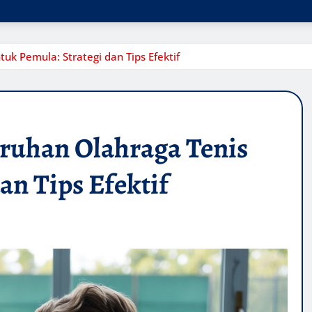
k Pemula: Strategi dan Tips Efektif
ruhan Olahraga Tenis
an Tips Efektif