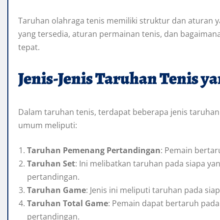
Taruhan olahraga tenis memiliki struktur dan aturan 
yang tersedia, aturan permainan tenis, dan bagaima
tepat.
Jenis-Jenis Taruhan Tenis y
Dalam taruhan tenis, terdapat beberapa jenis taruhan 
umum meliputi:
Taruhan Pemenang Pertandingan
: Pemain berta
Taruhan Set
: Ini melibatkan taruhan pada siapa y
pertandingan.
Taruhan Game
: Jenis ini meliputi taruhan pada 
Taruhan Total Game
: Pemain dapat bertaruh pada
pertandingan.