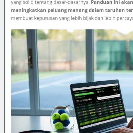
yang solid tentang dasar-dasarnya.
Panduan ini akan
meningkatkan peluang menang dalam taruhan ten
membuat keputusan yang lebih bijak dan lebih percay