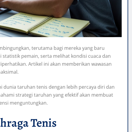
embingungkan, terutama bagi mereka yang baru
statistik pemain, serta melihat kondisi cuaca dan
diperhatikan. Artikel ini akan memberikan wawasan
aksimal.
 dunia taruhan tenis dengan lebih percaya diri dan
mahami strategi taruhan yang efektif akan membuat
ensi menguntungkan.
hraga Tenis