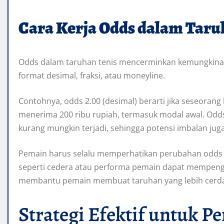
Cara Kerja Odds dalam Taru
Odds dalam taruhan tenis mencerminkan kemungkinan
format desimal, fraksi, atau moneyline.
Contohnya, odds 2.00 (desimal) berarti jika seseorang
menerima 200 ribu rupiah, termasuk modal awal. Odds
kurang mungkin terjadi, sehingga potensi imbalan juga
Pemain harus selalu memperhatikan perubahan odds 
seperti cedera atau performa pemain dapat mempen
membantu pemain membuat taruhan yang lebih cerda
Strategi Efektif untuk P