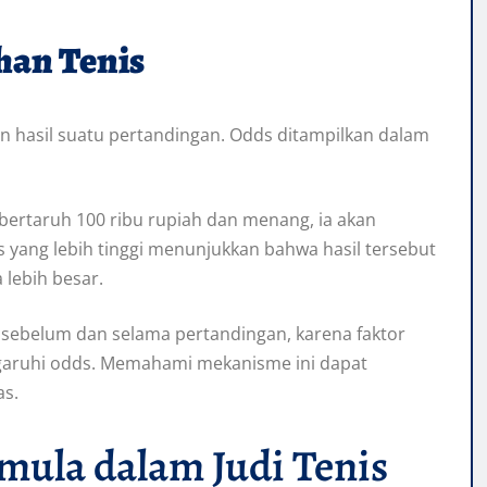
han Tenis
 hasil suatu pertandingan. Odds ditampilkan dalam
 bertaruh 100 ribu rupiah dan menang, ia akan
 yang lebih tinggi menunjukkan bahwa hasil tersebut
 lebih besar.
sebelum dan selama pertandingan, karena faktor
garuhi odds. Memahami mekanisme ini dapat
s.
emula dalam Judi Tenis