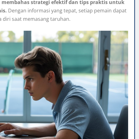
 membahas strategi efektif dan tips praktis untuk
is.
Dengan informasi yang tepat, setiap pemain dapat
a diri saat memasang taruhan.