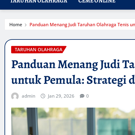
TARUHAN OLAHRAGA
CEME ONLINE
Home
Panduan Menang Judi Taruhan Olahraga Tenis untu
TARUHAN OLAHRAGA
Panduan Menang Judi Ta
untuk Pemula: Strategi d
admin
Jan 29, 2026
0