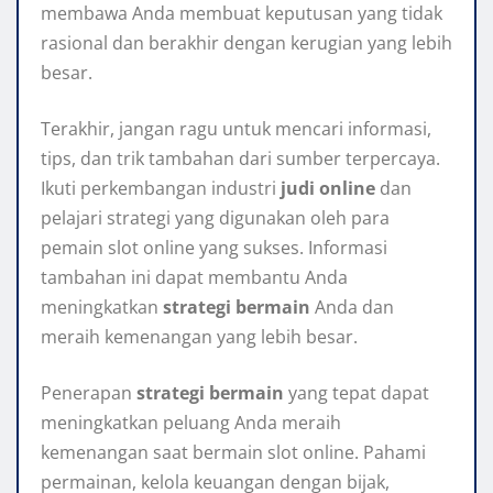
membawa Anda membuat keputusan yang tidak
rasional dan berakhir dengan kerugian yang lebih
besar.
Terakhir, jangan ragu untuk mencari informasi,
tips, dan trik tambahan dari sumber terpercaya.
Ikuti perkembangan industri
judi online
dan
pelajari strategi yang digunakan oleh para
pemain slot online yang sukses. Informasi
tambahan ini dapat membantu Anda
meningkatkan
strategi bermain
Anda dan
meraih kemenangan yang lebih besar.
Penerapan
strategi bermain
yang tepat dapat
meningkatkan peluang Anda meraih
kemenangan saat bermain slot online. Pahami
permainan, kelola keuangan dengan bijak,