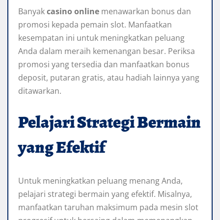
Banyak
casino online
menawarkan bonus dan
promosi kepada pemain slot. Manfaatkan
kesempatan ini untuk meningkatkan peluang
Anda dalam meraih kemenangan besar. Periksa
promosi yang tersedia dan manfaatkan bonus
deposit, putaran gratis, atau hadiah lainnya yang
ditawarkan.
Pelajari Strategi Bermain
yang Efektif
Untuk meningkatkan peluang menang Anda,
pelajari strategi bermain yang efektif. Misalnya,
manfaatkan taruhan maksimum pada mesin slot