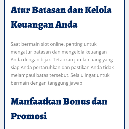
Atur Batasan dan Kelola
Keuangan Anda
Saat bermain slot online, penting untuk
mengatur batasan dan mengelola keuangan
Anda dengan bijak. Tetapkan jumlah uang yang
siap Anda pertaruhkan dan pastikan Anda tidak
melampaui batas tersebut. Selalu ingat untuk
bermain dengan tanggung jawab.
Manfaatkan Bonus dan
Promosi