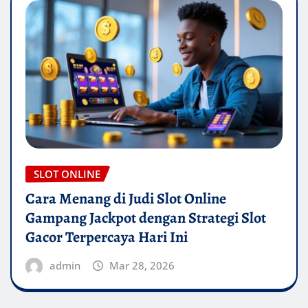
SLOT ONLINE
Cara Menang di Judi Slot Online
Gampang Jackpot dengan Strategi Slot
Gacor Terpercaya Hari Ini
admin
Mar 28, 2026