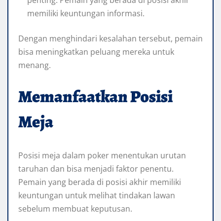
penting. Pemain yang berada di posisi akhir
memiliki keuntungan informasi.
Dengan menghindari kesalahan tersebut, pemain
bisa meningkatkan peluang mereka untuk
menang.
Memanfaatkan Posisi
Meja
Posisi meja dalam poker menentukan urutan
taruhan dan bisa menjadi faktor penentu.
Pemain yang berada di posisi akhir memiliki
keuntungan untuk melihat tindakan lawan
sebelum membuat keputusan.