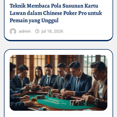
Teknik Membaca Pola Susunan Kartu
Lawan dalam Chinese Poker Pro untuk
Pemain yang Unggul
admin
Jul 18, 2026