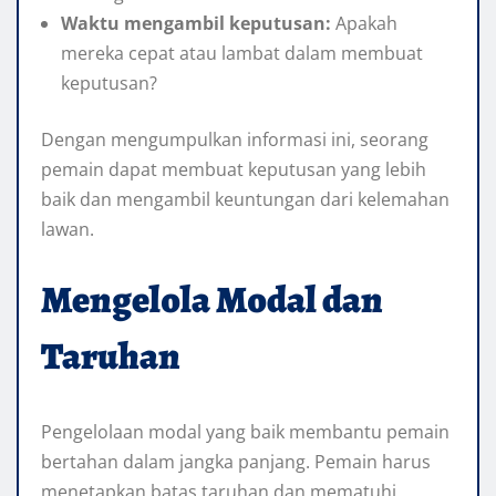
Waktu mengambil keputusan:
Apakah
mereka cepat atau lambat dalam membuat
keputusan?
Dengan mengumpulkan informasi ini, seorang
pemain dapat membuat keputusan yang lebih
baik dan mengambil keuntungan dari kelemahan
lawan.
Mengelola Modal dan
Taruhan
Pengelolaan modal yang baik membantu pemain
bertahan dalam jangka panjang. Pemain harus
menetapkan batas taruhan dan mematuhi