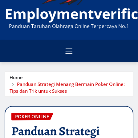
Employmentverific
Panduan Taruhan Olahraga Online Terpercaya No.1
Home
Panduan Strategi Menang Bermain Poker Online:
Tips dan Trik untuk Sukses
POKER ONLINE
Panduan Strategi