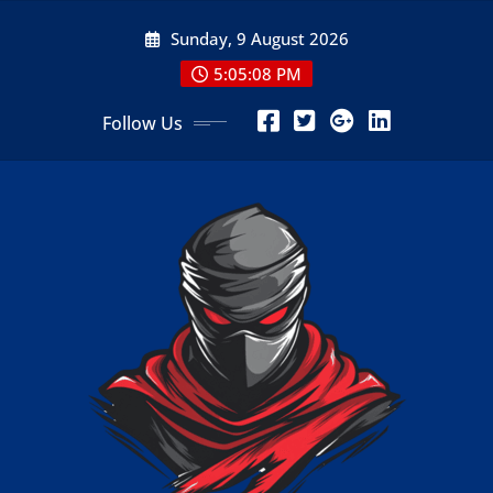
Skip
Sunday, 9 August 2026
to
content
5:05:09 PM
Follow Us