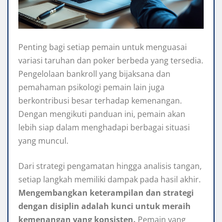
Penting bagi setiap pemain untuk menguasai
variasi taruhan dan poker berbeda yang tersedia.
Pengelolaan bankroll yang bijaksana dan
pemahaman psikologi pemain lain juga
berkontribusi besar terhadap kemenangan.
Dengan mengikuti panduan ini, pemain akan
lebih siap dalam menghadapi berbagai situasi
yang muncul.
Dari strategi pengamatan hingga analisis tangan,
setiap langkah memiliki dampak pada hasil akhir.
Mengembangkan keterampilan dan strategi
dengan disiplin adalah kunci untuk meraih
kemenangan yang konsisten.
Pemain yang