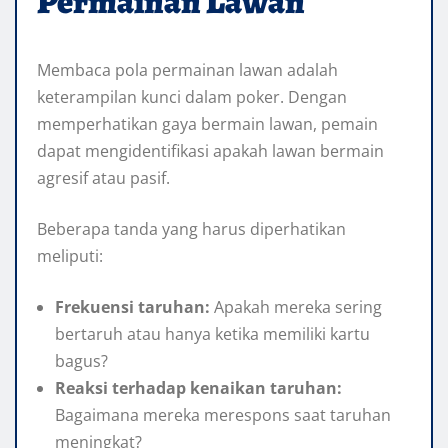
Permainan Lawan
Membaca pola permainan lawan adalah
keterampilan kunci dalam poker. Dengan
memperhatikan gaya bermain lawan, pemain
dapat mengidentifikasi apakah lawan bermain
agresif atau pasif.
Beberapa tanda yang harus diperhatikan
meliputi:
Frekuensi taruhan:
Apakah mereka sering
bertaruh atau hanya ketika memiliki kartu
bagus?
Reaksi terhadap kenaikan taruhan:
Bagaimana mereka merespons saat taruhan
meningkat?