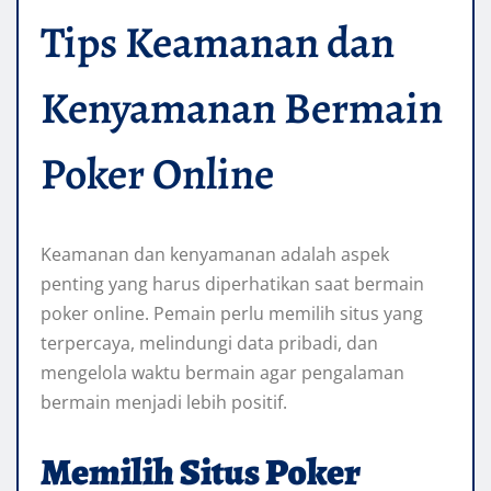
Tips Keamanan dan
Kenyamanan Bermain
Poker Online
Keamanan dan kenyamanan adalah aspek
penting yang harus diperhatikan saat bermain
poker online. Pemain perlu memilih situs yang
terpercaya, melindungi data pribadi, dan
mengelola waktu bermain agar pengalaman
bermain menjadi lebih positif.
Memilih Situs Poker