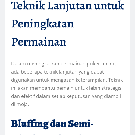
Teknik Lanjutan untuk
Peningkatan
Permainan
Dalam meningkatkan permainan poker online,
ada beberapa teknik lanjutan yang dapat
digunakan untuk mengasah keterampilan. Teknik
ini akan membantu pemain untuk lebih strategis
dan efektif dalam setiap keputusan yang diambil
di meja.
Bluffing dan Semi-