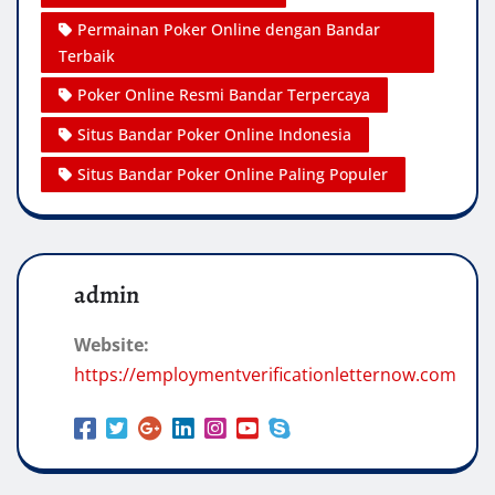
Permainan Poker Online dengan Bandar
Terbaik
Poker Online Resmi Bandar Terpercaya
Situs Bandar Poker Online Indonesia
Situs Bandar Poker Online Paling Populer
admin
Website:
https://employmentverificationletternow.com