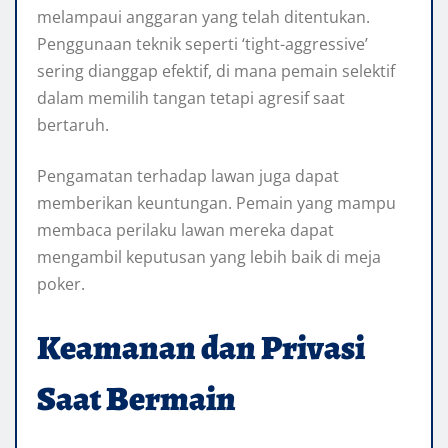
melampaui anggaran yang telah ditentukan.
Penggunaan teknik seperti ‘tight-aggressive’
sering dianggap efektif, di mana pemain selektif
dalam memilih tangan tetapi agresif saat
bertaruh.
Pengamatan terhadap lawan juga dapat
memberikan keuntungan. Pemain yang mampu
membaca perilaku lawan mereka dapat
mengambil keputusan yang lebih baik di meja
poker.
Keamanan dan Privasi
Saat Bermain