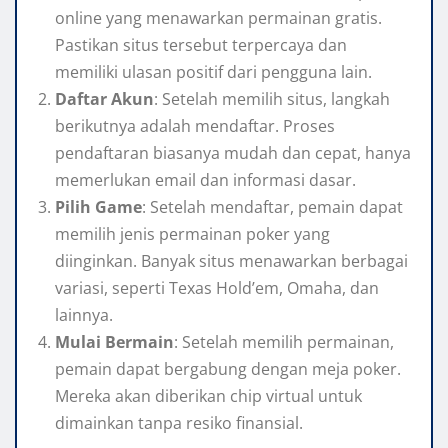
online yang menawarkan permainan gratis.
Pastikan situs tersebut terpercaya dan
memiliki ulasan positif dari pengguna lain.
Daftar Akun
: Setelah memilih situs, langkah
berikutnya adalah mendaftar. Proses
pendaftaran biasanya mudah dan cepat, hanya
memerlukan email dan informasi dasar.
Pilih Game
: Setelah mendaftar, pemain dapat
memilih jenis permainan poker yang
diinginkan. Banyak situs menawarkan berbagai
variasi, seperti Texas Hold’em, Omaha, dan
lainnya.
Mulai Bermain
: Setelah memilih permainan,
pemain dapat bergabung dengan meja poker.
Mereka akan diberikan chip virtual untuk
dimainkan tanpa resiko finansial.