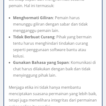
pemain. Hal ini termasuk:
Menghormati Giliran
: Pemain harus
menunggu giliran dengan sabar dan tidak
mengganggu pemain lain.
Tidak Berbuat Curang
: Pihak yang bermain
tentu harus menghindari tindakan curang
seperti penggunaan software bantu atau
kolusi.
Gunakan Bahasa yang Sopan
: Komunikasi di
chat harus dilakukan dengan baik dan tidak
menyinggung pihak lain.
Menjaga etika ini tidak hanya membantu
menciptakan suasana permainan yang lebih baik,
tetapi juga memelihara integritas dari permainan