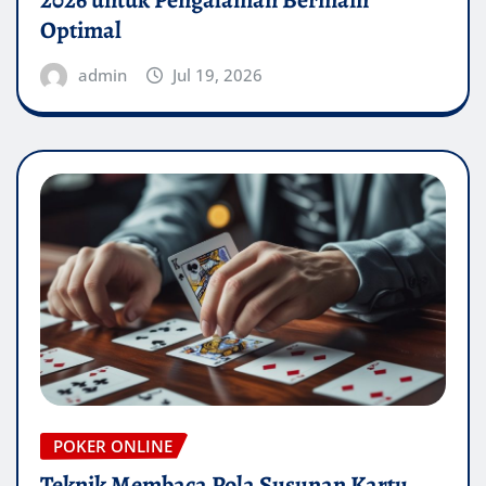
Optimal
admin
Jul 19, 2026
POKER ONLINE
Teknik Membaca Pola Susunan Kartu