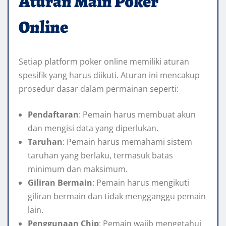
Aturan Main Poker
Online
Setiap platform poker online memiliki aturan
spesifik yang harus diikuti. Aturan ini mencakup
prosedur dasar dalam permainan seperti:
Pendaftaran
: Pemain harus membuat akun
dan mengisi data yang diperlukan.
Taruhan
: Pemain harus memahami sistem
taruhan yang berlaku, termasuk batas
minimum dan maksimum.
Giliran Bermain
: Pemain harus mengikuti
giliran bermain dan tidak mengganggu pemain
lain.
Penggunaan Chip
: Pemain wajib mengetahui