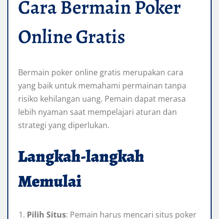
Cara Bermain Poker
Online Gratis
Bermain poker online gratis merupakan cara
yang baik untuk memahami permainan tanpa
risiko kehilangan uang. Pemain dapat merasa
lebih nyaman saat mempelajari aturan dan
strategi yang diperlukan.
Langkah-langkah
Memulai
Pilih Situs
: Pemain harus mencari situs poker