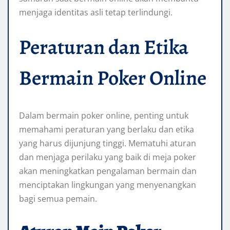
menjaga identitas asli tetap terlindungi.
Peraturan dan Etika
Bermain Poker Online
Dalam bermain poker online, penting untuk
memahami peraturan yang berlaku dan etika
yang harus dijunjung tinggi. Mematuhi aturan
dan menjaga perilaku yang baik di meja poker
akan meningkatkan pengalaman bermain dan
menciptakan lingkungan yang menyenangkan
bagi semua pemain.