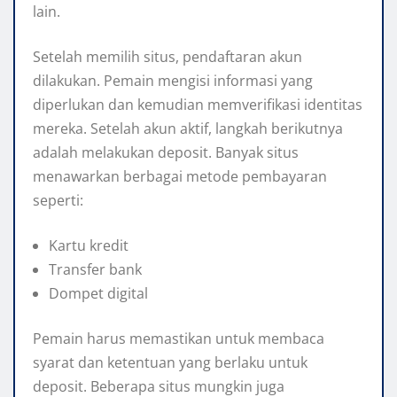
lain.
Setelah memilih situs, pendaftaran akun
dilakukan. Pemain mengisi informasi yang
diperlukan dan kemudian memverifikasi identitas
mereka. Setelah akun aktif, langkah berikutnya
adalah melakukan deposit. Banyak situs
menawarkan berbagai metode pembayaran
seperti:
Kartu kredit
Transfer bank
Dompet digital
Pemain harus memastikan untuk membaca
syarat dan ketentuan yang berlaku untuk
deposit. Beberapa situs mungkin juga