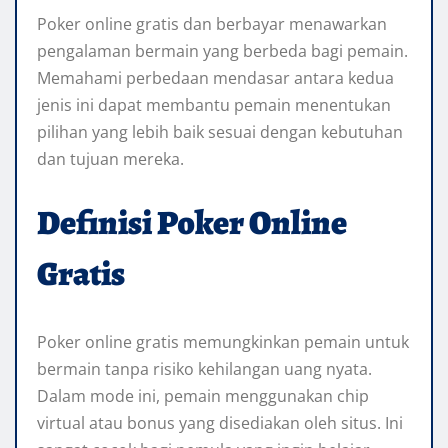
Poker online gratis dan berbayar menawarkan
pengalaman bermain yang berbeda bagi pemain.
Memahami perbedaan mendasar antara kedua
jenis ini dapat membantu pemain menentukan
pilihan yang lebih baik sesuai dengan kebutuhan
dan tujuan mereka.
Definisi Poker Online
Gratis
Poker online gratis memungkinkan pemain untuk
bermain tanpa risiko kehilangan uang nyata.
Dalam mode ini, pemain menggunakan chip
virtual atau bonus yang disediakan oleh situs. Ini