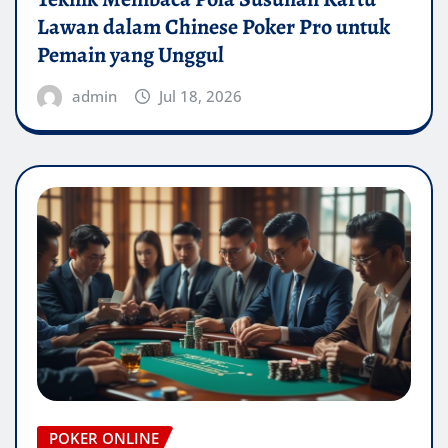
Lawan dalam Chinese Poker Pro untuk
Pemain yang Unggul
admin
Jul 18, 2026
POKER ONLINE