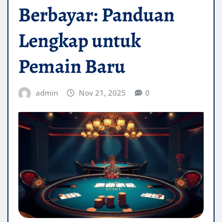
Berbayar: Panduan
Lengkap untuk
Pemain Baru
admin
Nov 21, 2025
0