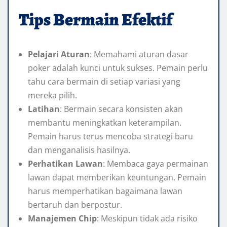
Tips Bermain Efektif
Pelajari Aturan
: Memahami aturan dasar
poker adalah kunci untuk sukses. Pemain perlu
tahu cara bermain di setiap variasi yang
mereka pilih.
Latihan
: Bermain secara konsisten akan
membantu meningkatkan keterampilan.
Pemain harus terus mencoba strategi baru
dan menganalisis hasilnya.
Perhatikan Lawan
: Membaca gaya permainan
lawan dapat memberikan keuntungan. Pemain
harus memperhatikan bagaimana lawan
bertaruh dan berpostur.
Manajemen Chip
: Meskipun tidak ada risiko