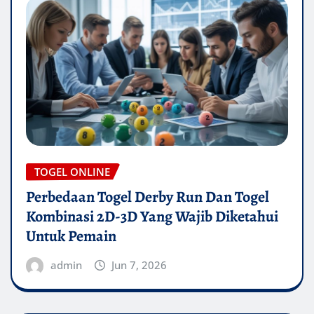
TOGEL ONLINE
Perbedaan Togel Derby Run Dan Togel
Kombinasi 2D-3D Yang Wajib Diketahui
Untuk Pemain
admin
Jun 7, 2026