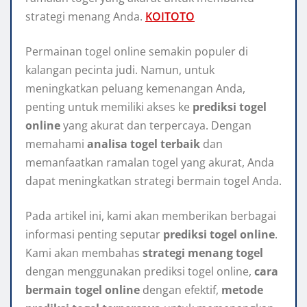
strategi menang Anda.
KOITOTO
Permainan togel online semakin populer di
kalangan pecinta judi. Namun, untuk
meningkatkan peluang kemenangan Anda,
penting untuk memiliki akses ke
prediksi togel
online
yang akurat dan terpercaya. Dengan
memahami
analisa togel terbaik
dan
memanfaatkan ramalan togel yang akurat, Anda
dapat meningkatkan strategi bermain togel Anda.
Pada artikel ini, kami akan memberikan berbagai
informasi penting seputar
prediksi togel online
.
Kami akan membahas
strategi menang togel
dengan menggunakan prediksi togel online,
cara
bermain togel online
dengan efektif,
metode