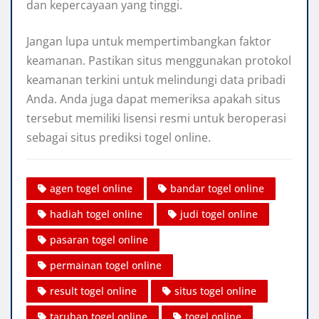
dan kepercayaan yang tinggi.
Jangan lupa untuk mempertimbangkan faktor
keamanan. Pastikan situs menggunakan protokol
keamanan terkini untuk melindungi data pribadi
Anda. Anda juga dapat memeriksa apakah situs
tersebut memiliki lisensi resmi untuk beroperasi
sebagai situs prediksi togel online.
agen togel online
bandar togel online
hadiah togel online
judi togel online
pasaran togel online
permainan togel online
result togel online
situs togel online
taruhan togel online
togel online