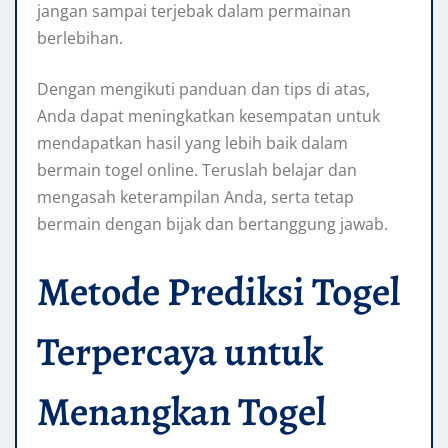
jangan sampai terjebak dalam permainan
berlebihan.
Dengan mengikuti panduan dan tips di atas,
Anda dapat meningkatkan kesempatan untuk
mendapatkan hasil yang lebih baik dalam
bermain togel online. Teruslah belajar dan
mengasah keterampilan Anda, serta tetap
bermain dengan bijak dan bertanggung jawab.
Metode Prediksi Togel
Terpercaya untuk
Menangkan Togel