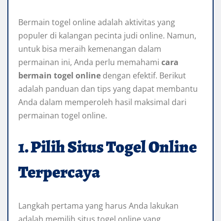
Bermain togel online adalah aktivitas yang
populer di kalangan pecinta judi online. Namun,
untuk bisa meraih kemenangan dalam
permainan ini, Anda perlu memahami
cara
bermain togel online
dengan efektif. Berikut
adalah panduan dan tips yang dapat membantu
Anda dalam memperoleh hasil maksimal dari
permainan togel online.
1. Pilih Situs Togel Online
Terpercaya
Langkah pertama yang harus Anda lakukan
adalah memilih situs togel online yang