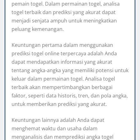
pemain togel. Dalam permainan togel, analisa
togel terbaik dan prediksi yang akurat dapat
menjadi senjata ampuh untuk meningkatkan
peluang kemenangan.
Keuntungan pertama dalam menggunakan
prediksi togel online terpercaya adalah Anda
dapat mendapatkan informasi yang akurat
tentang angka-angka yang memiliki potensi untuk
keluar dalam permainan togel. Analisa togel
terbaik akan mempertimbangkan berbagai
faktor, seperti data historis, tren, dan pola angka,
untuk memberikan prediksi yang akurat.
Keuntungan lainnya adalah Anda dapat
menghemat waktu dan usaha dalam
menganalisis dan memprediksi angka togel