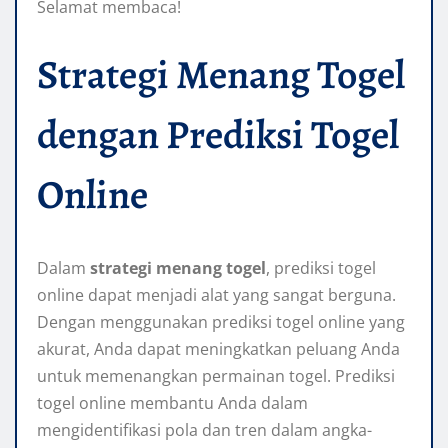
Selamat membaca!
Strategi Menang Togel
dengan Prediksi Togel
Online
Dalam
strategi menang togel
, prediksi togel
online dapat menjadi alat yang sangat berguna.
Dengan menggunakan prediksi togel online yang
akurat, Anda dapat meningkatkan peluang Anda
untuk memenangkan permainan togel. Prediksi
togel online membantu Anda dalam
mengidentifikasi pola dan tren dalam angka-