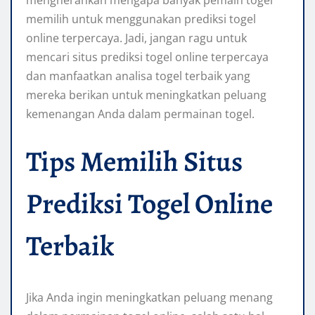
memilih untuk menggunakan prediksi togel
online terpercaya. Jadi, jangan ragu untuk
mencari situs prediksi togel online terpercaya
dan manfaatkan analisa togel terbaik yang
mereka berikan untuk meningkatkan peluang
kemenangan Anda dalam permainan togel.
Tips Memilih Situs
Prediksi Togel Online
Terbaik
Jika Anda ingin meningkatkan peluang menang