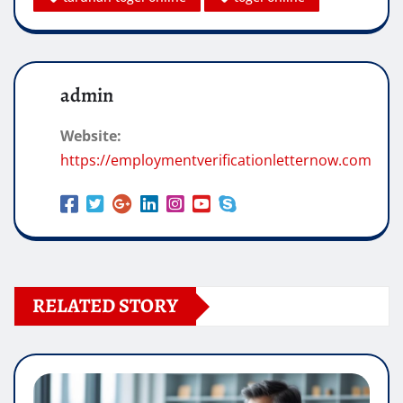
admin
Website:
https://employmentverificationletternow.com
RELATED STORY