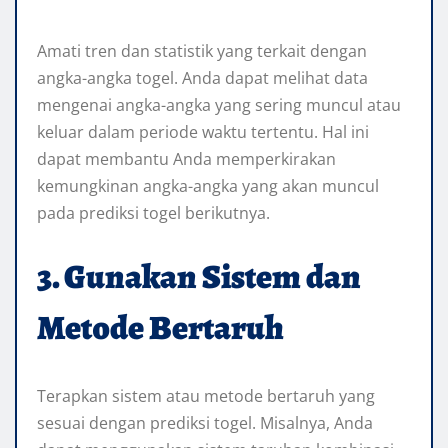
Amati tren dan statistik yang terkait dengan
angka-angka togel. Anda dapat melihat data
mengenai angka-angka yang sering muncul atau
keluar dalam periode waktu tertentu. Hal ini
dapat membantu Anda memperkirakan
kemungkinan angka-angka yang akan muncul
pada prediksi togel berikutnya.
3. Gunakan Sistem dan
Metode Bertaruh
Terapkan sistem atau metode bertaruh yang
sesuai dengan prediksi togel. Misalnya, Anda