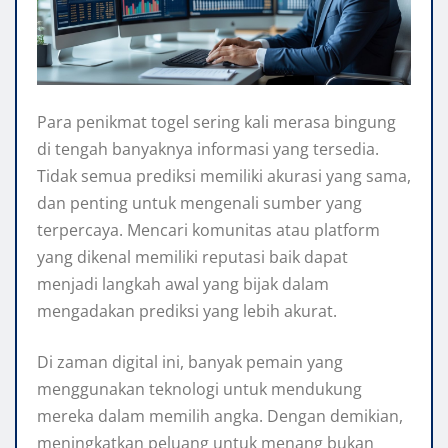
Para penikmat togel sering kali merasa bingung
di tengah banyaknya informasi yang tersedia.
Tidak semua prediksi memiliki akurasi yang sama,
dan penting untuk mengenali sumber yang
terpercaya. Mencari komunitas atau platform
yang dikenal memiliki reputasi baik dapat
menjadi langkah awal yang bijak dalam
mengadakan prediksi yang lebih akurat.
Di zaman digital ini, banyak pemain yang
menggunakan teknologi untuk mendukung
mereka dalam memilih angka. Dengan demikian,
meningkatkan peluang untuk menang bukan