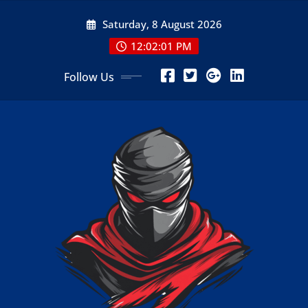
Skip
Saturday, 8 August 2026
to
content
12:02:03 PM
Follow Us