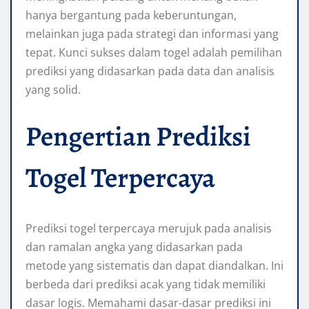
hanya bergantung pada keberuntungan,
melainkan juga pada strategi dan informasi yang
tepat. Kunci sukses dalam togel adalah pemilihan
prediksi yang didasarkan pada data dan analisis
yang solid.
Pengertian Prediksi
Togel Terpercaya
Prediksi togel terpercaya merujuk pada analisis
dan ramalan angka yang didasarkan pada
metode yang sistematis dan dapat diandalkan. Ini
berbeda dari prediksi acak yang tidak memiliki
dasar logis. Memahami dasar-dasar prediksi ini