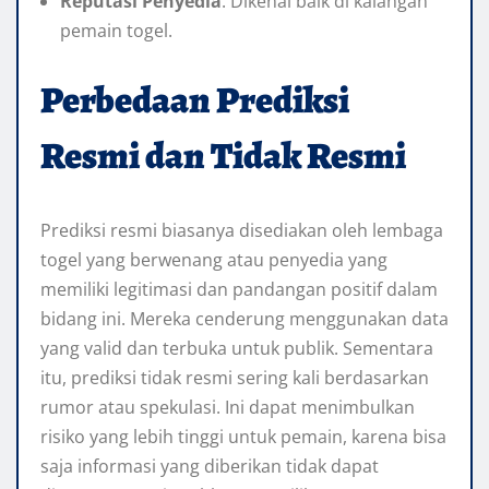
Reputasi Penyedia
: Dikenal baik di kalangan
pemain togel.
Perbedaan Prediksi
Resmi dan Tidak Resmi
Prediksi resmi biasanya disediakan oleh lembaga
togel yang berwenang atau penyedia yang
memiliki legitimasi dan pandangan positif dalam
bidang ini. Mereka cenderung menggunakan data
yang valid dan terbuka untuk publik. Sementara
itu, prediksi tidak resmi sering kali berdasarkan
rumor atau spekulasi. Ini dapat menimbulkan
risiko yang lebih tinggi untuk pemain, karena bisa
saja informasi yang diberikan tidak dapat