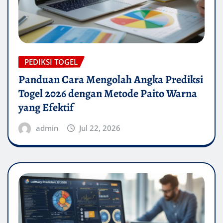
PEDIKSI TOGEL
Panduan Cara Mengolah Angka Prediksi
Togel 2026 dengan Metode Paito Warna
yang Efektif
admin
Jul 22, 2026