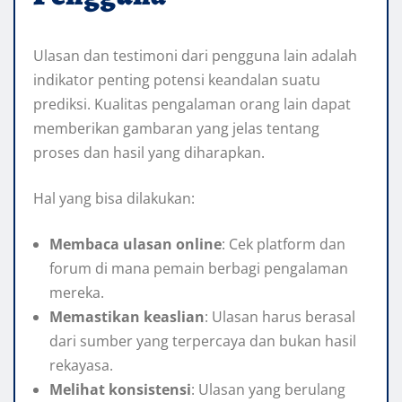
Ulasan dan testimoni dari pengguna lain adalah
indikator penting potensi keandalan suatu
prediksi. Kualitas pengalaman orang lain dapat
memberikan gambaran yang jelas tentang
proses dan hasil yang diharapkan.
Hal yang bisa dilakukan:
Membaca ulasan online
: Cek platform dan
forum di mana pemain berbagi pengalaman
mereka.
Memastikan keaslian
: Ulasan harus berasal
dari sumber yang terpercaya dan bukan hasil
rekayasa.
Melihat konsistensi
: Ulasan yang berulang