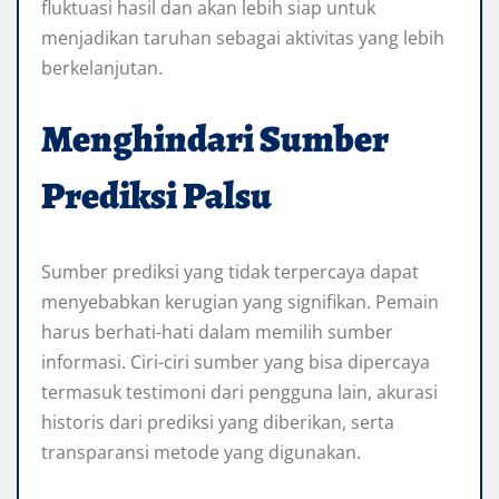
fluktuasi hasil dan akan lebih siap untuk
menjadikan taruhan sebagai aktivitas yang lebih
berkelanjutan.
Menghindari Sumber
Prediksi Palsu
Sumber prediksi yang tidak terpercaya dapat
menyebabkan kerugian yang signifikan. Pemain
harus berhati-hati dalam memilih sumber
informasi. Ciri-ciri sumber yang bisa dipercaya
termasuk testimoni dari pengguna lain, akurasi
historis dari prediksi yang diberikan, serta
transparansi metode yang digunakan.