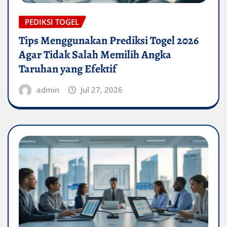
PEDIKSI TOGEL
Tips Menggunakan Prediksi Togel 2026
Agar Tidak Salah Memilih Angka
Taruhan yang Efektif
admin
Jul 27, 2026