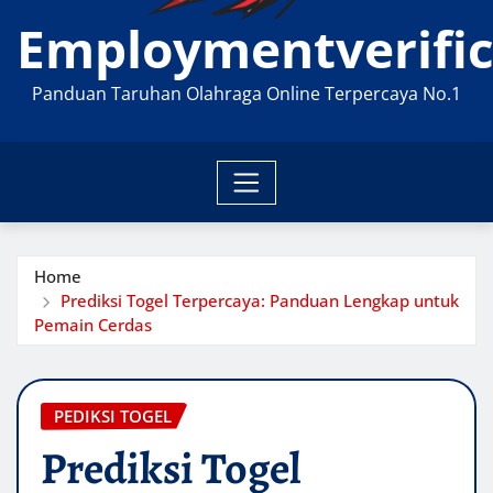
Employmentverific
Panduan Taruhan Olahraga Online Terpercaya No.1
Home
Prediksi Togel Terpercaya: Panduan Lengkap untuk
Pemain Cerdas
PEDIKSI TOGEL
Prediksi Togel