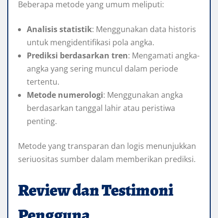
Beberapa metode yang umum meliputi:
Analisis statistik
: Menggunakan data historis
untuk mengidentifikasi pola angka.
Prediksi berdasarkan tren
: Mengamati angka-
angka yang sering muncul dalam periode
tertentu.
Metode numerologi
: Menggunakan angka
berdasarkan tanggal lahir atau peristiwa
penting.
Metode yang transparan dan logis menunjukkan
seriuositas sumber dalam memberikan prediksi.
Review dan Testimoni
Pengguna