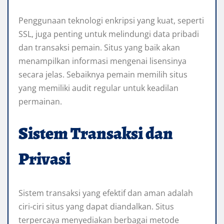
Penggunaan teknologi enkripsi yang kuat, seperti
SSL, juga penting untuk melindungi data pribadi
dan transaksi pemain. Situs yang baik akan
menampilkan informasi mengenai lisensinya
secara jelas. Sebaiknya pemain memilih situs
yang memiliki audit regular untuk keadilan
permainan.
Sistem Transaksi dan
Privasi
Sistem transaksi yang efektif dan aman adalah
ciri-ciri situs yang dapat diandalkan. Situs
terpercaya menyediakan berbagai metode