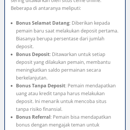
sering ditawarkan oleh situs ceme online.
Beberapa di antaranya meliputi:
Bonus Selamat Datang
: Diberikan kepada
pemain baru saat melakukan deposit pertama.
Biasanya berupa persentase dari jumlah
deposit.
Bonus Deposit
: Ditawarkan untuk setiap
deposit yang dilakukan pemain, membantu
meningkatkan saldo permainan secara
berkelanjutan.
Bonus Tanpa Deposit
: Pemain mendapatkan
uang atau kredit tanpa harus melakukan
deposit. Ini menarik untuk mencoba situs
tanpa risiko finansial.
Bonus Referral
: Pemain bisa mendapatkan
bonus dengan mengajak teman untuk