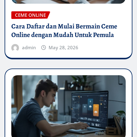
CEME ONLINE
Cara Daftar dan Mulai Bermain Ceme
Online dengan Mudah Untuk Pemula
admin
May 28, 2026