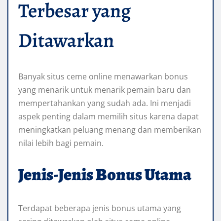
Terbesar yang
Ditawarkan
Banyak situs ceme online menawarkan bonus
yang menarik untuk menarik pemain baru dan
mempertahankan yang sudah ada. Ini menjadi
aspek penting dalam memilih situs karena dapat
meningkatkan peluang menang dan memberikan
nilai lebih bagi pemain.
Jenis-Jenis Bonus Utama
Terdapat beberapa jenis bonus utama yang