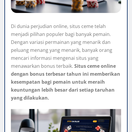
Di dunia perjudian online, situs ceme telah
menjadi pilihan populer bagi banyak pemain.
Dengan variasi permainan yang menarik dan
peluang menang yang menarik, banyak orang
mencari informasi mengenai situs yang
menawarkan bonus terbaik.
Situs ceme online
dengan bonus terbesar tahun ini memberikan
kesempatan bagi pemain untuk meraih
keuntungan lebih besar dari setiap taruhan
yang dilakukan.