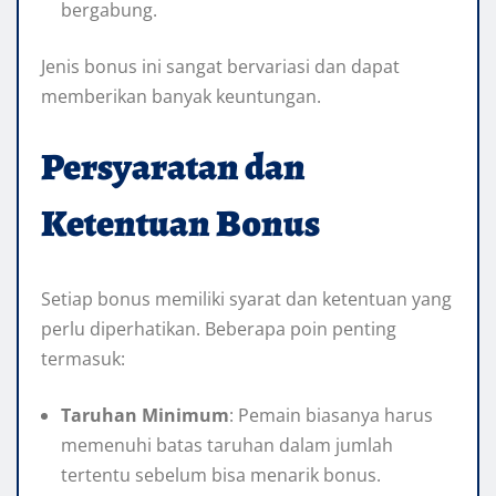
bergabung.
Jenis bonus ini sangat bervariasi dan dapat
memberikan banyak keuntungan.
Persyaratan dan
Ketentuan Bonus
Setiap bonus memiliki syarat dan ketentuan yang
perlu diperhatikan. Beberapa poin penting
termasuk:
Taruhan Minimum
: Pemain biasanya harus
memenuhi batas taruhan dalam jumlah
tertentu sebelum bisa menarik bonus.