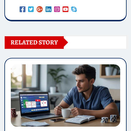
RELATED STORY