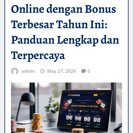
Online dengan Bonus
Terbesar Tahun Ini:
Panduan Lengkap dan
Terpercaya
admin
May 27, 2026
0