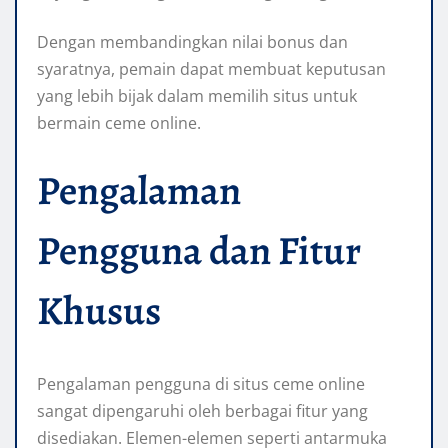
Dengan membandingkan nilai bonus dan
syaratnya, pemain dapat membuat keputusan
yang lebih bijak dalam memilih situs untuk
bermain ceme online.
Pengalaman
Pengguna dan Fitur
Khusus
Pengalaman pengguna di situs ceme online
sangat dipengaruhi oleh berbagai fitur yang
disediakan. Elemen-elemen seperti antarmuka