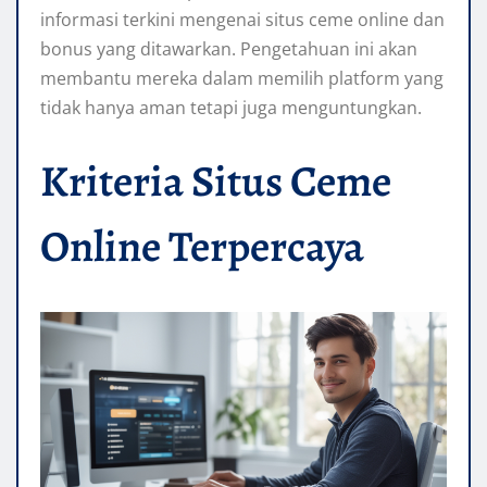
informasi terkini mengenai situs ceme online dan
bonus yang ditawarkan. Pengetahuan ini akan
membantu mereka dalam memilih platform yang
tidak hanya aman tetapi juga menguntungkan.
Kriteria Situs Ceme
Online Terpercaya