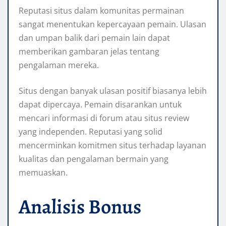
Reputasi situs dalam komunitas permainan
sangat menentukan kepercayaan pemain. Ulasan
dan umpan balik dari pemain lain dapat
memberikan gambaran jelas tentang
pengalaman mereka.
Situs dengan banyak ulasan positif biasanya lebih
dapat dipercaya. Pemain disarankan untuk
mencari informasi di forum atau situs review
yang independen. Reputasi yang solid
mencerminkan komitmen situs terhadap layanan
kualitas dan pengalaman bermain yang
memuaskan.
Analisis Bonus