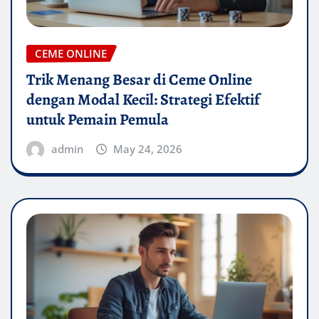
CEME ONLINE
Trik Menang Besar di Ceme Online
dengan Modal Kecil: Strategi Efektif
untuk Pemain Pemula
admin
May 24, 2026