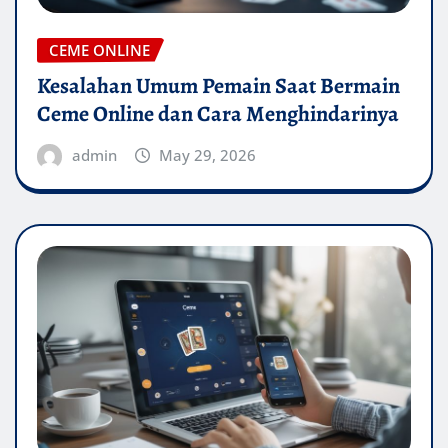
CEME ONLINE
Kesalahan Umum Pemain Saat Bermain
Ceme Online dan Cara Menghindarinya
admin
May 29, 2026