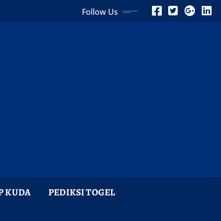
Follow Us
P KUDA
PEDIKSI TOGEL