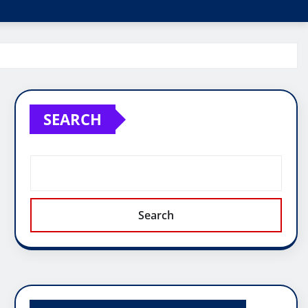
SEARCH
Search