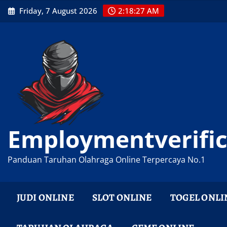
Skip
Friday, 7 August 2026
2:18:28 AM
to
content
Employmentverific
Panduan Taruhan Olahraga Online Terpercaya No.1
JUDI ONLINE
SLOT ONLINE
TOGEL ONLI