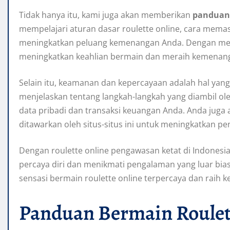
Tidak hanya itu, kami juga akan memberikan
panduan 
mempelajari aturan dasar roulette online, cara mem
meningkatkan peluang kemenangan Anda. Dengan mema
meningkatkan keahlian bermain dan meraih kemenanga
Selain itu, keamanan dan kepercayaan adalah hal yang
menjelaskan tentang langkah-langkah yang diambil ole
data pribadi dan transaksi keuangan Anda. Anda jug
ditawarkan oleh situs-situs ini untuk meningkatkan 
Dengan roulette online pengawasan ketat di Indones
percaya diri dan menikmati pengalaman yang luar bia
sensasi bermain roulette online terpercaya dan raih
Panduan Bermain Roulet