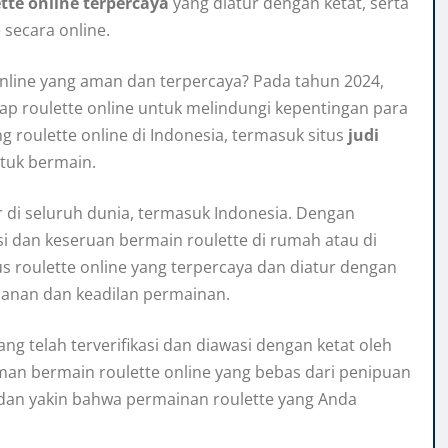
ette online terpercaya
yang diatur dengan ketat, serta
 secara online.
line yang aman dan terpercaya? Pada tahun 2024,
p roulette online untuk melindungi kepentingan para
 roulette online di Indonesia, termasuk situs
judi
tuk bermain.
 di seluruh dunia, termasuk Indonesia. Dengan
i dan keseruan bermain roulette di rumah atau di
s roulette online yang terpercaya dan diatur dengan
manan dan keadilan permainan.
 telah terverifikasi dan diawasi dengan ketat oleh
man bermain roulette online yang bebas dari penipuan
dan yakin bahwa permainan roulette yang Anda