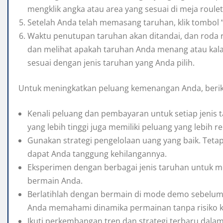
mengklik angka atau area yang sesuai di meja roulet
Setelah Anda telah memasang taruhan, klik tombol 
Waktu penutupan taruhan akan ditandai, dan roda r
dan melihat apakah taruhan Anda menang atau kal
sesuai dengan jenis taruhan yang Anda pilih.
Untuk meningkatkan peluang kemenangan Anda, beriku
Kenali peluang dan pembayaran untuk setiap jeni
yang lebih tinggi juga memiliki peluang yang lebih r
Gunakan strategi pengelolaan uang yang baik. Teta
dapat Anda tanggung kehilangannya.
Eksperimen dengan berbagai jenis taruhan untuk m
bermain Anda.
Berlatihlah dengan bermain di mode demo sebelu
Anda memahami dinamika permainan tanpa risiko k
Ikuti perkembangan tren dan strategi terbaru dala