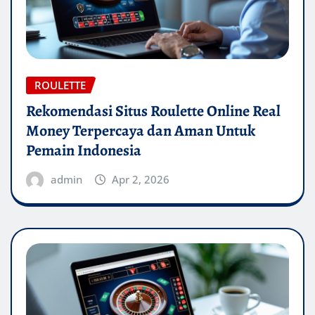
ROULETTE
Rekomendasi Situs Roulette Online Real
Money Terpercaya dan Aman Untuk
Pemain Indonesia
admin
Apr 2, 2026