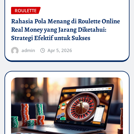
ROULETTE
Rahasia Pola Menang di Roulette Online
Real Money yang Jarang Diketahui:
Strategi Efektif untuk Sukses
admin
Apr 5, 2026