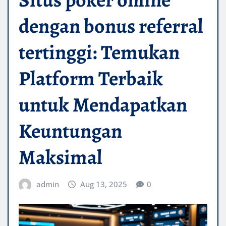
dengan bonus referral
tertinggi: Temukan
Platform Terbaik
untuk Mendapatkan
Keuntungan
Maksimal
admin
Aug 13, 2025
0