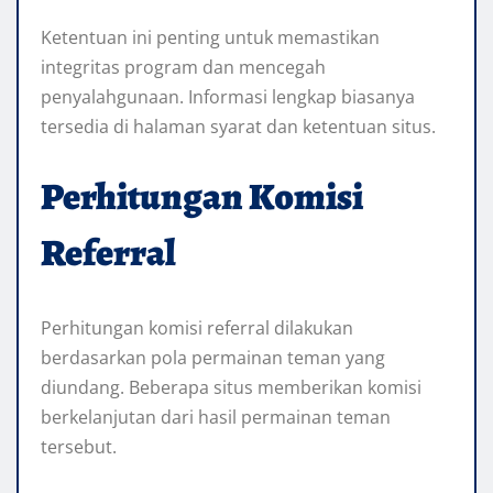
Ketentuan ini penting untuk memastikan
integritas program dan mencegah
penyalahgunaan. Informasi lengkap biasanya
tersedia di halaman syarat dan ketentuan situs.
Perhitungan Komisi
Referral
Perhitungan komisi referral dilakukan
berdasarkan pola permainan teman yang
diundang. Beberapa situs memberikan komisi
berkelanjutan dari hasil permainan teman
tersebut.