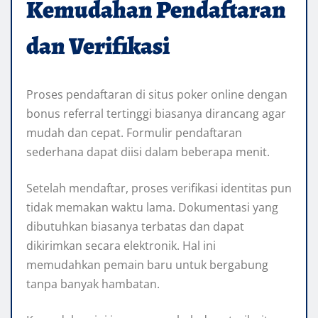
Kemudahan Pendaftaran
dan Verifikasi
Proses pendaftaran di situs poker online dengan
bonus referral tertinggi biasanya dirancang agar
mudah dan cepat. Formulir pendaftaran
sederhana dapat diisi dalam beberapa menit.
Setelah mendaftar, proses verifikasi identitas pun
tidak memakan waktu lama. Dokumentasi yang
dibutuhkan biasanya terbatas dan dapat
dikirimkan secara elektronik. Hal ini
memudahkan pemain baru untuk bergabung
tanpa banyak hambatan.