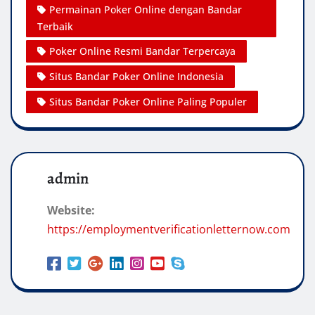
Permainan Poker Online dengan Bandar
Terbaik
Poker Online Resmi Bandar Terpercaya
Situs Bandar Poker Online Indonesia
Situs Bandar Poker Online Paling Populer
admin
Website:
https://employmentverificationletternow.com