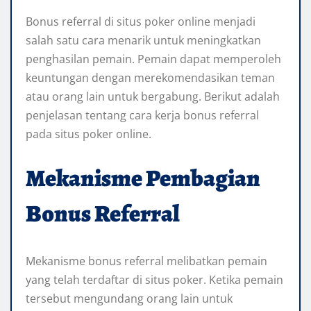
Bonus referral di situs poker online menjadi
salah satu cara menarik untuk meningkatkan
penghasilan pemain. Pemain dapat memperoleh
keuntungan dengan merekomendasikan teman
atau orang lain untuk bergabung. Berikut adalah
penjelasan tentang cara kerja bonus referral
pada situs poker online.
Mekanisme Pembagian
Bonus Referral
Mekanisme bonus referral melibatkan pemain
yang telah terdaftar di situs poker. Ketika pemain
tersebut mengundang orang lain untuk