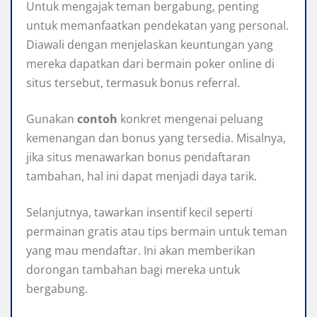
Untuk mengajak teman bergabung, penting
untuk memanfaatkan pendekatan yang personal.
Diawali dengan menjelaskan keuntungan yang
mereka dapatkan dari bermain poker online di
situs tersebut, termasuk bonus referral.
Gunakan
contoh
konkret mengenai peluang
kemenangan dan bonus yang tersedia. Misalnya,
jika situs menawarkan bonus pendaftaran
tambahan, hal ini dapat menjadi daya tarik.
Selanjutnya, tawarkan insentif kecil seperti
permainan gratis atau tips bermain untuk teman
yang mau mendaftar. Ini akan memberikan
dorongan tambahan bagi mereka untuk
bergabung.