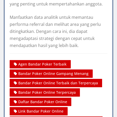
yang penting untuk mempertahankan anggota.
Manfaatkan data analitik untuk memantau
performa referral dan melihat area yang perlu
ditingkatkan. Dengan cara ini, dia dapat
mengadaptasi strategi dengan cepat untuk
mendapatkan hasil yang lebih baik.
Agen Bandar Poker Terbaik
Bandar Poker Online Gampang Menang
Bandar Poker Online Terbaik dan Terpercaya
Bandar Poker Online Terpercaya
Daftar Bandar Poker Online
Link Bandar Poker Online