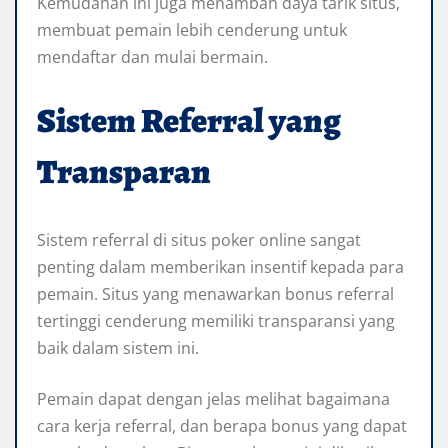
Kemudahan ini juga menambah daya tarik situs,
membuat pemain lebih cenderung untuk
mendaftar dan mulai bermain.
Sistem Referral yang
Transparan
Sistem referral di situs poker online sangat
penting dalam memberikan insentif kepada para
pemain. Situs yang menawarkan bonus referral
tertinggi cenderung memiliki transparansi yang
baik dalam sistem ini.
Pemain dapat dengan jelas melihat bagaimana
cara kerja referral, dan berapa bonus yang dapat