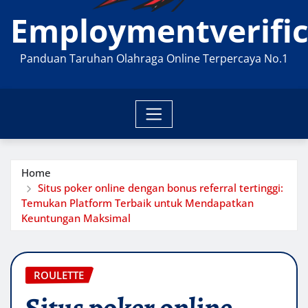
Employmentverific
Panduan Taruhan Olahraga Online Terpercaya No.1
Home
Situs poker online dengan bonus referral tertinggi:
Temukan Platform Terbaik untuk Mendapatkan
Keuntungan Maksimal
ROULETTE
Situs poker online