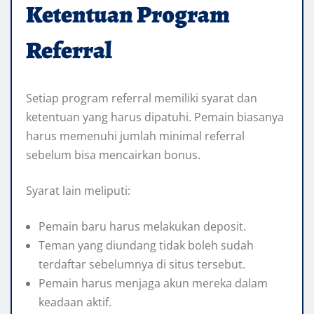
Ketentuan Program
Referral
Setiap program referral memiliki syarat dan
ketentuan yang harus dipatuhi. Pemain biasanya
harus memenuhi jumlah minimal referral
sebelum bisa mencairkan bonus.
Syarat lain meliputi:
Pemain baru harus melakukan deposit.
Teman yang diundang tidak boleh sudah
terdaftar sebelumnya di situs tersebut.
Pemain harus menjaga akun mereka dalam
keadaan aktif.