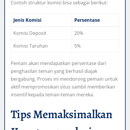
Contoh struktur komisi bisa sebagai berikut:
Jenis Komisi
Persentase
Komisi Deposit
20%
Komisi Taruhan
5%
Pemain akan mendapatkan persentase dari
penghasilan teman yang berhasil diajak
bergabung. Proses ini mendorong pemain untuk
aktif mempromosikan situs sambil memberikan
insentif kepada teman-teman mereka.
Tips Memaksimalkan