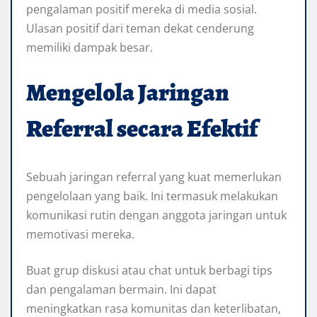
pengalaman positif mereka di media sosial.
Ulasan positif dari teman dekat cenderung
memiliki dampak besar.
Mengelola Jaringan
Referral secara Efektif
Sebuah jaringan referral yang kuat memerlukan
pengelolaan yang baik. Ini termasuk melakukan
komunikasi rutin dengan anggota jaringan untuk
memotivasi mereka.
Buat grup diskusi atau chat untuk berbagi tips
dan pengalaman bermain. Ini dapat
meningkatkan rasa komunitas dan keterlibatan,