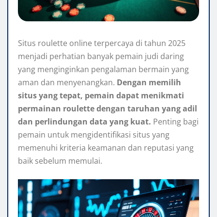
Situs roulette online terpercaya di tahun 2025
menjadi perhatian banyak pemain judi daring
yang menginginkan pengalaman bermain yang
aman dan menyenangkan.
Dengan memilih
situs yang tepat, pemain dapat menikmati
permainan roulette dengan taruhan yang adil
dan perlindungan data yang kuat.
Penting bagi
pemain untuk mengidentifikasi situs yang
memenuhi kriteria keamanan dan reputasi yang
baik sebelum memulai.