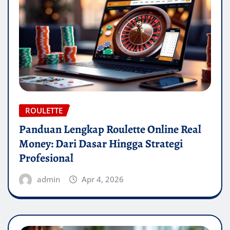
ROULETTE
Panduan Lengkap Roulette Online Real
Money: Dari Dasar Hingga Strategi
Profesional
admin
Apr 4, 2026