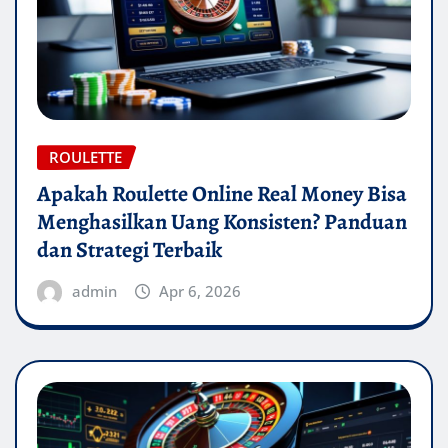
ROULETTE
Apakah Roulette Online Real Money Bisa
Menghasilkan Uang Konsisten? Panduan
dan Strategi Terbaik
admin
Apr 6, 2026