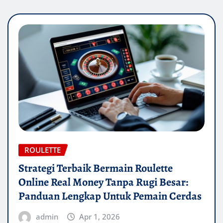
ROULETTE
Strategi Terbaik Bermain Roulette
Online Real Money Tanpa Rugi Besar:
Panduan Lengkap Untuk Pemain Cerdas
admin
Apr 1, 2026