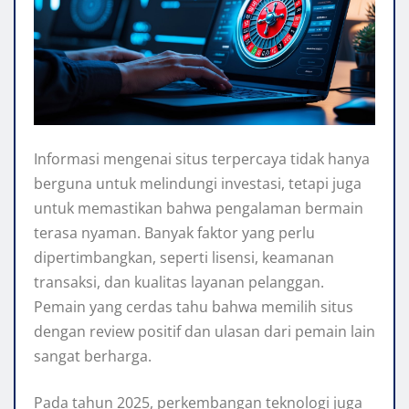
Informasi mengenai situs terpercaya tidak hanya
berguna untuk melindungi investasi, tetapi juga
untuk memastikan bahwa pengalaman bermain
terasa nyaman. Banyak faktor yang perlu
dipertimbangkan, seperti lisensi, keamanan
transaksi, dan kualitas layanan pelanggan.
Pemain yang cerdas tahu bahwa memilih situs
dengan review positif dan ulasan dari pemain lain
sangat berharga.
Pada tahun 2025, perkembangan teknologi juga