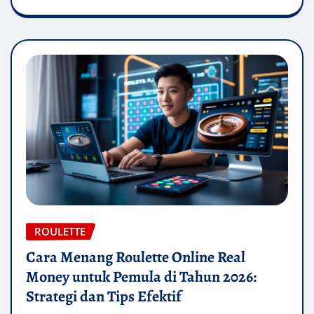
ROULETTE
Cara Menang Roulette Online Real
Money untuk Pemula di Tahun 2026:
Strategi dan Tips Efektif