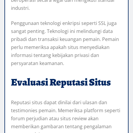
beroperasi secara legal dan mengikuti standar
industri.
Penggunaan teknologi enkripsi seperti SSL juga
sangat penting. Teknologi ini melindungi data
pribadi dan transaksi keuangan pemain. Pemain
perlu memeriksa apakah situs menyediakan
informasi tentang kebijakan privasi dan
persyaratan keamanan.
Evaluasi Reputasi Situs
Reputasi situs dapat dinilai dari ulasan dan
testimonies pemain. Memeriksa platform seperti
forum perjudian atau situs review akan
memberikan gambaran tentang pengalaman