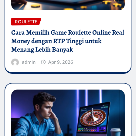
ROULETTE
Cara Memilih Game Roulette Online Real
Money dengan RTP Tinggi untuk
Menang Lebih Banyak
admin
Apr 9, 2026