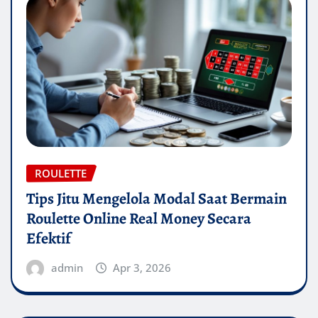
ROULETTE
Tips Jitu Mengelola Modal Saat Bermain
Roulette Online Real Money Secara
Efektif
admin
Apr 3, 2026