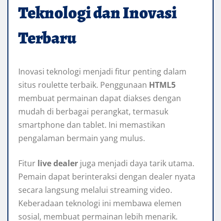
Teknologi dan Inovasi
Terbaru
Inovasi teknologi menjadi fitur penting dalam
situs roulette terbaik. Penggunaan
HTML5
membuat permainan dapat diakses dengan
mudah di berbagai perangkat, termasuk
smartphone dan tablet. Ini memastikan
pengalaman bermain yang mulus.
Fitur
live dealer
juga menjadi daya tarik utama.
Pemain dapat berinteraksi dengan dealer nyata
secara langsung melalui streaming video.
Keberadaan teknologi ini membawa elemen
sosial, membuat permainan lebih menarik.